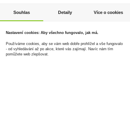
Souhlas
Detaily
Více o cookies
Doutníky Casa Turrent
Zapalovač PROF
1901 Gran Robusto
Kingfish Trendy Colors
2 599 Kč
680 Kč
Nastavení cookies: Aby všechno fungovalo, jak má.
Cena za:
krabičku (20 ks)
Cena za:
balení (25 ks)
Používáme cookies, aby se vám web dobře prohlížel a vše fungovalo
Skladem:
5 - 50 krabiček
Skladem:
5 - 50 balení
- od vyhledávání až po akce, které vás zajímají. Navíc nám tím
pomůžete web zlepšovat.