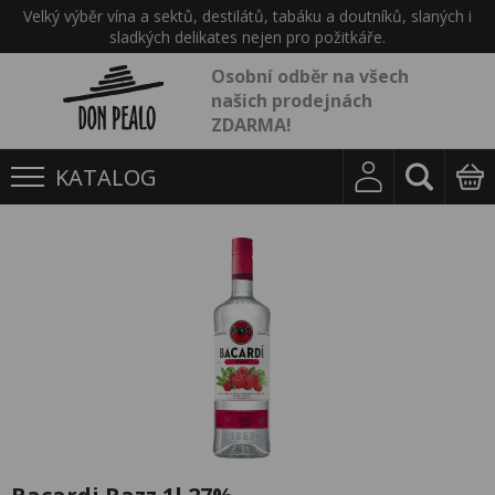
Velký výběr vína a sektů, destilátů, tabáku a doutníků, slaných i
sladkých delikates nejen pro požitkáře.
Osobní odběr na všech
našich prodejnách
ZDARMA!
KATALOG