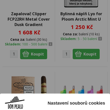
Zapalovač Clipper
Bylinná náplň Lyo for
FCP22RH Metal Cover
Ploom Arctic Mint U
Dusk Gradient
1 250 Kč
1 608 Kč
Cena za:
balení (10 ks)
Skladem:
5 - 50 balení
Cena za:
balení (30 ks)
Skladem:
100 - 500 balení
Nastavení souborů cookies