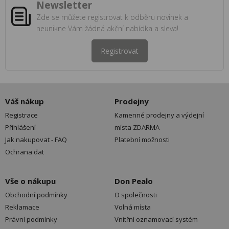
Newsletter
Zde se můžete registrovat k odběru novinek a
neunikne Vám žádná akční nabídka a sleva!
Registrovat
Váš nákup
Prodejny
Registrace
Kamenné prodejny a výdejní
Přihlášení
místa ZDARMA
Jak nakupovat - FAQ
Platební možnosti
Ochrana dat
Vše o nákupu
Don Pealo
Obchodní podmínky
O společnosti
Reklamace
Volná místa
Právní podmínky
Vnitřní oznamovací systém