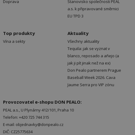
Doprava
Stanovisko společnosti PEAL
a.s. k připravované směrnici
EU TPD 3
Top produkty
Aktuality
Vína a sekty
Všechny aktuality
Tequila: jak se vyznat v
blanco, reposado a añejo (a
jak ji pít jinak než na ex)
Don Pealo partnerem Prague
Baseball Week 2026. Cava
Jaume Serra pro VIP zónu
Provozovatel e-shopu DON PEALO:
PEAL a.s., U Plynárny 412/101, Praha 10
Telefon: +420 725 744 315
E-mail: objednavky@donpealo.cz
DIČ: CZ25775634