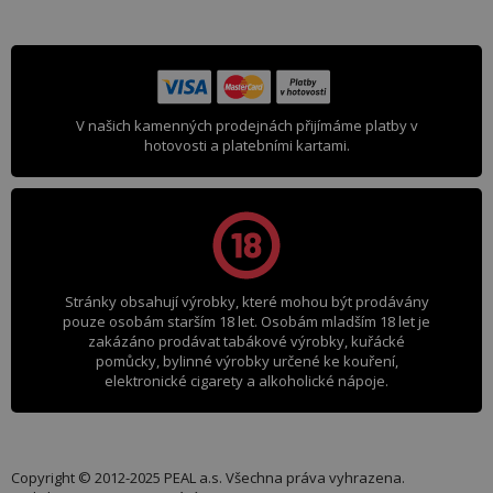
V našich kamenných prodejnách přijímáme platby v
hotovosti a platebními kartami.
Stránky obsahují výrobky, které mohou být prodávány
pouze osobám starším 18 let. Osobám mladším 18 let je
zakázáno prodávat tabákové výrobky, kuřácké
pomůcky, bylinné výrobky určené ke kouření,
elektronické cigarety a alkoholické nápoje.
Copyright © 2012-2025 PEAL a.s. Všechna práva vyhrazena.