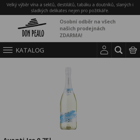
Velký výběr vína a sektů, destilátů, tabáku a doutníků, slaných i
sladkých delikates nejen pro požitkáře.
Osobní odběr na všech
našich prodejnách
ZDARMA!
KATALOG