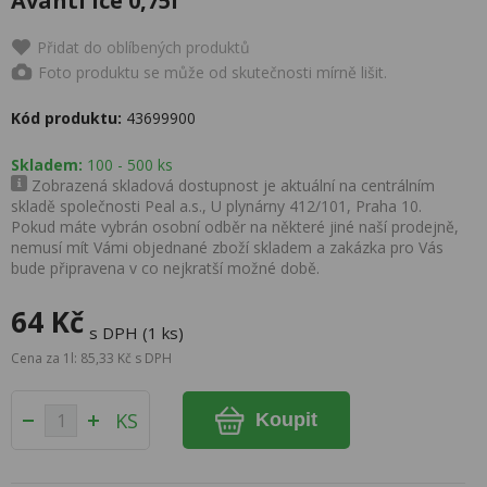
Avanti Ice 0,75l
Přidat do oblíbených produktů
Foto produktu se může od skutečnosti mírně lišit.
Kód produktu:
43699900
Skladem:
100 - 500 ks
Zobrazená skladová dostupnost je aktuální na centrálním
skladě společnosti Peal a.s., U plynárny 412/101, Praha 10.
Pokud máte vybrán osobní odběr na některé jiné naší prodejně,
nemusí mít Vámi objednané zboží skladem a zakázka pro Vás
bude připravena v co nejkratší možné době.
64 Kč
s DPH (1 ks)
Cena za 1l: 85,33 Kč s DPH
KS
Koupit