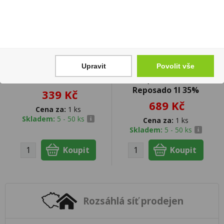
Upravit
Povolit vše
Griotka BARTIDA 1l 20%
Tequila Olmeca
Reposado 1l 35%
339 Kč
689 Kč
Cena za:
1 ks
Skladem:
5 - 50 ks
Cena za:
1 ks
Skladem:
5 - 50 ks
Rozsáhlá síť prodejen