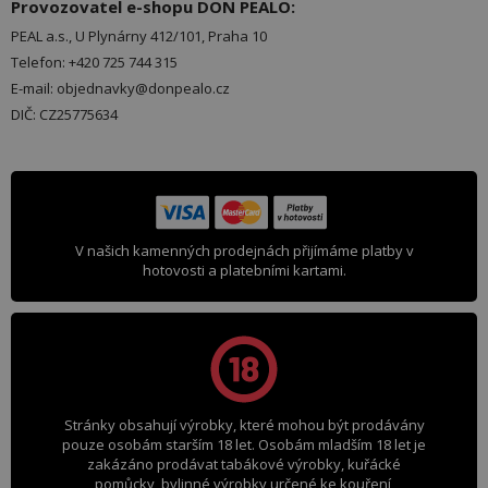
Provozovatel e-shopu DON PEALO:
PEAL a.s., U Plynárny 412/101, Praha 10
Telefon: +420 725 744 315
E-mail: objednavky@donpealo.cz
DIČ: CZ25775634
V našich kamenných prodejnách přijímáme platby v
hotovosti a platebními kartami.
Stránky obsahují výrobky, které mohou být prodávány
pouze osobám starším 18 let. Osobám mladším 18 let je
zakázáno prodávat tabákové výrobky, kuřácké
pomůcky, bylinné výrobky určené ke kouření,