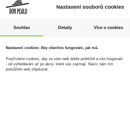
Nastavení souborů cookies
Souhlas
Detaily
Více o cookies
Rulandské šedé
Tabák cigaretový
Amethyst Collection
Turner Dark 40g
Nastavení cookies: Aby všechno fungovalo, jak má.
0,75l Vinařství pánů z
289 Kč
Lipé
Používáme cookies, aby se vám web dobře prohlížel a vše fungovalo
Cena za:
1 ks
- od vyhledávání až po akce, které vás zajímají. Navíc nám tím
109 Kč
Skladem:
5 - 50 balení
pomůžete web zlepšovat.
Cena za:
1 ks
Skladem:
100 - 500 ks