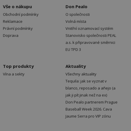
Vše o nákupu
Don Pealo
Obchodní podmínky
O společnosti
Reklamace
Volná místa
Právní podmínky
Vnitřní oznamovací systém
Doprava
Stanovisko společnosti PEAL
a.s. k připravované směrnici
EU TPD 3
Top produkty
Aktuality
Vína a sekty
Všechny aktuality
Tequila: jak se vyznat v
blanco, reposado a añejo (a
jak ji pít jinak než na ex)
Don Pealo partnerem Prague
Baseball Week 2026. Cava
Jaume Serra pro VIP zónu