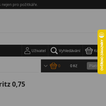
s nejen pro požitkáře.
Uživatel
Vyhledávání
Košík
0
0 Kč
Platit
itz 0,75