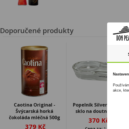
Doporučené produkty
Nastaven
Používáme
akce, kte
Caotina Original -
Popelník Silver Match
Švýcarská horká
sklo na doutnik bílý
čokoláda mléčná 500g
370 Kč
379 Kč
Cena za:
1 ks