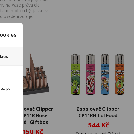
iv na Vaše práva dle
í a nemohou být jakkoliv
o uvedení zdroje.
ookies
kies
 až po
Zapalovač Clipper
Zapalovač Clipper
CMP11R Rose
CP11RH Lol Food
Gold+Giftbox
544 Kč
150 Kč
Cena za:
balení (24 ks)