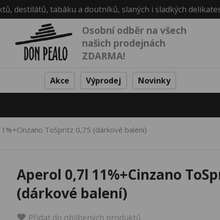
ktů, destilátů, tabáku a doutníků, slaných i sladkých delikate
Osobní odběr na všech
našich prodejnách
ZDARMA!
Akce
Výprodej
Novinky
 11%+Cinzano ToSpritz 0,75 (dárkové balení)
Aperol 0,7l 11%+Cinzano ToSpr
(dárkové balení)
Přidat do oblíbených produktů