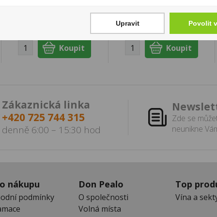
Cena za:
1 ks
Cena za:
balení (24 ks)
Skladem:
100 - 500 ks
Skladem:
5 - 50 balení
Upravit
Povolit 
Zákaznická linka
Newslet
+420 725 744 315
Zde se můžet
denně 6:00 – 15:30 hod
neunikne Vám
 o nákupu
Don Pealo
Top prod
odní podmínky
O společnosti
Vína a sekt
amace
Volná místa