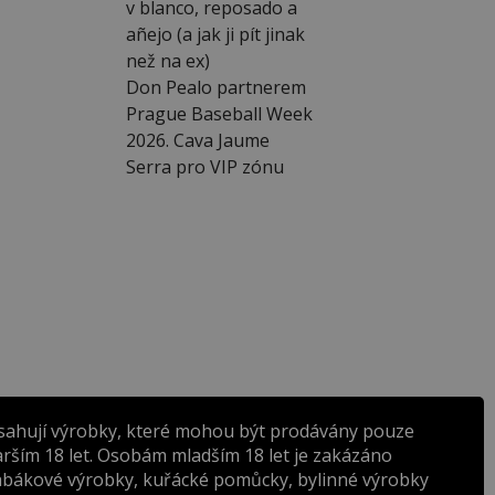
v blanco, reposado a
añejo (a jak ji pít jinak
než na ex)
Don Pealo partnerem
Prague Baseball Week
2026. Cava Jaume
Serra pro VIP zónu
sahují výrobky, které mohou být prodávány pouze
rším 18 let. Osobám mladším 18 let je zakázáno
abákové výrobky, kuřácké pomůcky, bylinné výrobky