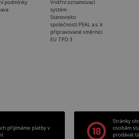
ní podmínky
Vnitřní oznamovací
ava
systém
Stanovisko
společnosti PEAL a.s. k
připravované směrnici
EU TPD 3
Stránky ob
ch přijímáme platby v
osobám sta
i.
prodávat t