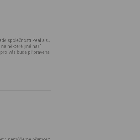
dě společnosti Peal a.s.,
na některé jiné naší
 pro Vás bude připravena
ovány, nemůžeme přijmout