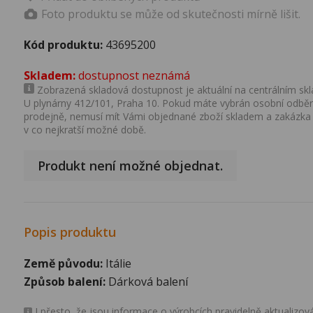
Foto produktu se může od skutečnosti mírně lišit.
Kód produktu:
43695200
Skladem:
dostupnost neznámá
Zobrazená skladová dostupnost je aktuální na centrálním skla
U plynárny 412/101, Praha 10. Pokud máte vybrán osobní odběr 
prodejně, nemusí mít Vámi objednané zboží skladem a zakázka
v co nejkratší možné době.
Produkt není možné objednat.
Popis produktu
Země původu:
Itálie
Způsob balení:
Dárková balení
I přesto, že jsou informace o výrobcích pravidelně aktualiz