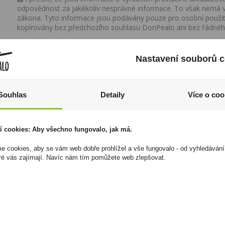
odpovědnost za jakékoliv nesprávné informace. To však nemá vl
zákona. Tyto informace jsou podávány pouze pro osobní použit
kopírovány bez předchozího souhlasu DonPealo ani bez řádnéh
Nastavení souborů c
Souhlas
Detaily
Více o coo
í cookies: Aby všechno fungovalo, jak má.
 cookies, aby se vám web dobře prohlížel a vše fungovalo - od vyhledávání
ré vás zajímají. Navíc nám tím pomůžete web zlepšovat.
Cava Jaume Serra
Zapalovač Clipper
Bouquet Semi Seco
Minitube Hippie Love
0,75l
4
140 Kč
828 Kč