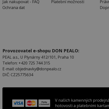
Jak nakupovat - FAQ
Platební možnosti
Práv
Ochrana dat
Dopr
Provozovatel e-shopu DON PEALO:
PEAL a.s., U Plynárny 412/101, Praha 10
Telefon: +420 725 744 315
E-mail: objednavky@donpealo.cz
DIČ: CZ25775634
V našich kamenných prodejná
hotovosti a platebními kartam