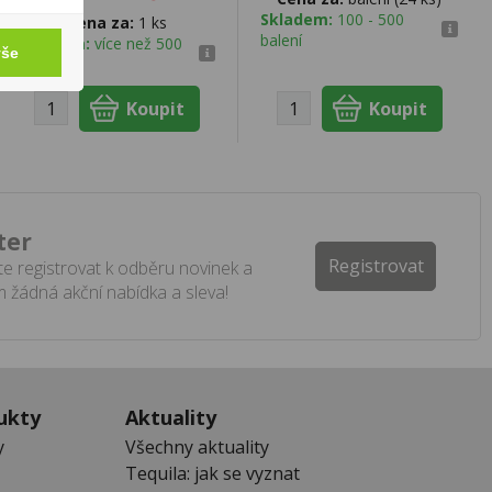
Skladem:
100 - 500
Cena za:
1 ks
balení
Skladem:
více než 500
vše
ks
ter
Registrovat
e registrovat k odběru novinek a
 žádná akční nabídka a sleva!
ukty
Aktuality
y
Všechny aktuality
Tequila: jak se vyznat