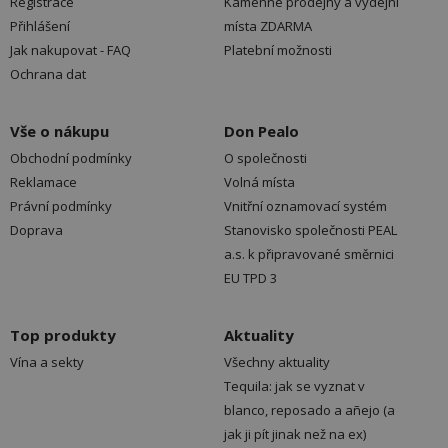
Registrace
Kamenné prodejny a výdejní
Přihlášení
místa ZDARMA
Jak nakupovat - FAQ
Platební možnosti
Ochrana dat
Vše o nákupu
Don Pealo
Obchodní podmínky
O společnosti
Reklamace
Volná místa
Právní podmínky
Vnitřní oznamovací systém
Doprava
Stanovisko společnosti PEAL
a.s. k připravované směrnici
EU TPD 3
Top produkty
Aktuality
Vína a sekty
Všechny aktuality
Tequila: jak se vyznat v
blanco, reposado a añejo (a
jak ji pít jinak než na ex)