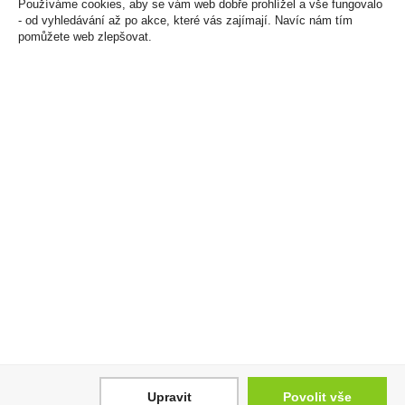
Používáme cookies, aby se vám web dobře prohlížel a vše fungovalo
- od vyhledávání až po akce, které vás zajímají. Navíc nám tím
pomůžete web zlepšovat.
Bylinná náplň Veo Ruby
Avanti Pesca Broskev
Twist U
0,75l
950 Kč
64 Kč
Cena za:
balení (10 ks)
Cena za:
1 ks
Skladem:
5 - 50 balení
Skladem:
100 - 500 ks
Upravit
Povolit vše