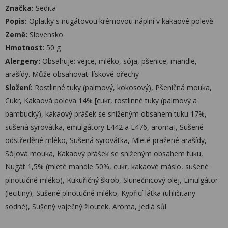
Značka:
Sedita
Popis:
Oplatky s nugátovou krémovou náplní v kakaové polevě.
Země:
Slovensko
Hmotnost:
50 g
Alergeny:
Obsahuje: vejce, mléko, sója, pšenice, mandle,
arašídy. Může obsahovat: lískové ořechy
Složení:
Rostlinné tuky (palmový, kokosový), Pšeničná mouka,
Cukr, Kakaová poleva 14% [cukr, rostlinné tuky (palmový a
bambucký), kakaový prášek se sníženým obsahem tuku 17%,
sušená syrovátka, emulgátory E442 a E476, aroma], Sušené
odstředěné mléko, Sušená syrovátka, Mleté pražené arašídy,
Sójová mouka, Kakaový prášek se sníženým obsahem tuku,
Nugát 1,5% (mleté mandle 50%, cukr, kakaové máslo, sušené
plnotučné mléko), Kukuřičný škrob, Slunečnicový olej, Emulgátor
(lecitiny), Sušené plnotučné mléko, Kypřicí látka (uhličitany
sodné), Sušený vaječný žloutek, Aroma, Jedlá sůl