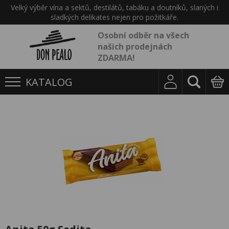
Velký výběr vína a sektů, destilátů, tabáku a doutníků, slaných i
sladkých delikates nejen pro požitkáře.
Osobní odběr na všech
našich prodejnách
ZDARMA!
KATALOG