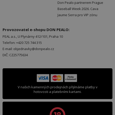
Don Pealo partnerem Prague
Baseball Week 2026. Cava
Jaume Serra pro VIP zónu
Provozovatel e-shopu DON PEALO:
PEAL a.s., U Plynárny 412/101, Praha 10
Telefon: +420 725 744 315
E-mail: objednavky@donpealo.cz
DIČ: CZ25775634
V našich kamenných prodejnách přijímáme platby v
hotovosti a platebními kartami.