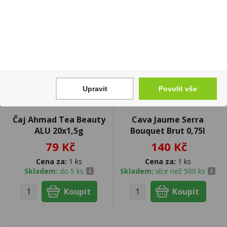
Upravit
Povolit vše
Čaj Ahmad Tea Beauty
Cava Jaume Serra
ALU 20x1,5g
Bouquet Brut 0,75l
79 Kč
140 Kč
Cena za:
1 ks
Cena za:
1 ks
Skladem:
do 5 ks
Skladem:
více než 500 ks