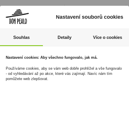
Nastavení souborů cookies
Souhlas
Detaily
Více o cookies
Nastavení cookies: Aby všechno fungovalo, jak má.
Velo Original
Tabák cigaretový Aska
Používáme cookies, aby se vám web dobře prohlížel a vše fungovalo
Strawberry Ice
Volume 30g
- od vyhledávání až po akce, které vás zajímají. Navíc nám tím
10,9mg/sáček
pomůžete web zlepšovat.
1 139 Kč
160 Kč
Cena za:
balení (5 ks)
Skladem:
50 - 100 balení
Cena za:
1 ks
Skladem:
100 - 500 ks