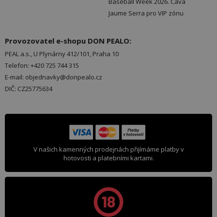
Baseball Week 2026. Cava
Jaume Serra pro VIP zónu
Provozovatel e-shopu DON PEALO:
PEAL a.s., U Plynárny 412/101, Praha 10
Telefon: +420 725 744 315
E-mail: objednavky@donpealo.cz
DIČ: CZ25775634
V našich kamenných prodejnách přijímáme platby v
hotovosti a platebními kartami.