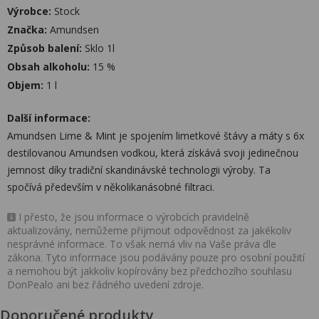
Výrobce:
Stock
Značka:
Amundsen
Způsob balení:
Sklo 1l
Obsah alkoholu:
15 %
Objem:
1 l
Další informace:
Amundsen Lime & Mint je spojením limetkové štávy a máty s 6x
destilovanou Amundsen vodkou, která získává svoji jedinečnou
jemnost díky tradiční skandinávské technologii výroby. Ta
spočívá především v několikanásobné filtraci.
I přesto, že jsou informace o výrobcích pravidelně
aktualizovány, nemůžeme přijmout odpovědnost za jakékoliv
nesprávné informace. To však nemá vliv na Vaše práva dle
zákona. Tyto informace jsou podávány pouze pro osobní použití
a nemohou být jakkoliv kopírovány bez předchozího souhlasu
DonPealo ani bez řádného uvedení zdroje.
Doporučené produkty