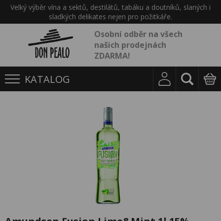
Velký výběr vína a sektů, destilátů, tabáku a doutníků, slaných i
sladkých delikates nejen pro požitkáře.
Osobní odběr na všech
našich prodejnách
ZDARMA!
KATALOG