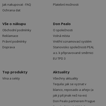
Jak nakupovat - FAQ
Platební možnosti
Ochrana dat
Vše o nákupu
Don Pealo
Obchodní podmínky
O společnosti
Reklamace
Volná místa
Právní podmínky
Vnitřní oznamovací systém
Doprava
Stanovisko společnosti PEAL
a.s. k připravované směrnici
EU TPD 3
Top produkty
Aktuality
Vína a sekty
Všechny aktuality
Tequila: jak se vyznat v
blanco, reposado a añejo (a
jak ji pít jinak než na ex)
Don Pealo partnerem Prague