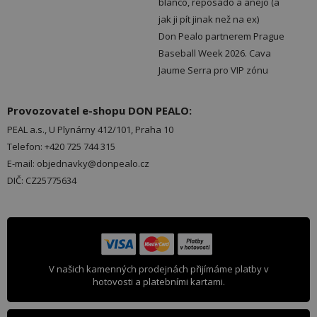
blanco, reposado a añejo (a
jak ji pít jinak než na ex)
Don Pealo partnerem Prague
Baseball Week 2026. Cava
Jaume Serra pro VIP zónu
Provozovatel e-shopu DON PEALO:
PEAL a.s., U Plynárny 412/101, Praha 10
Telefon: +420 725 744 315
E-mail: objednavky@donpealo.cz
DIČ: CZ25775634
V našich kamenných prodejnách přijímáme platby v
hotovosti a platebními kartami.