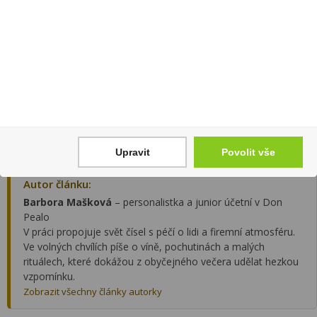
svátek zamilovaných nemusí být jen o velkolepých gestech, kyticích
a drahých dárcích. Zcela stačí, když na chvíli zpomalíte, hodíte
každodenní starosti za hlavu a užijete si společně strávený čas.
Valentýn vám zároveň může posloužit jako cenná připomínka, že
ty nejhezčí momenty vznikají, když si na sebe jednoduše uděláte
čas.
Vybrat víno a bublinky na Valentýna
Upravit
Povolit vše
Autor článku:
Barbora Mašková
– personalistka a junior účetní v Don
Pealo
V práci propojuje svět čísel s péčí o lidi a firemní atmosféru.
Ve volných chvílích píše o víně, pochutinách a malých
rituálech, které dokážou z obyčejného večera udělat hezkou
vzpomínku.
Zobrazit všechny články autorky