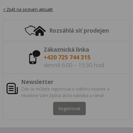
< Zpět na seznam aktualit
Rozsáhlá síť prodejen
Zákaznická linka
+420 725 744 315
denně 6:00 – 15:30 hod
Newsletter
Zde se můžete registrovat k odběru novinek a
neunikne Vám žádná akční nabídka a sleva!
Registrovat