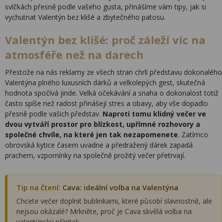
svíčkách přesně podle vašeho gusta, přinášíme vám tipy, jak si
vychutnat Valentýn bez klišé a zbytečného patosu.
Valentýn bez klišé: proč záleží víc na
atmosféře než na darech
Přestože na nás reklamy ze všech stran chrlí představu dokonalého
Valentýna plného luxusních dárků a velkolepých gest, skutečná
hodnota spočívá jinde. Velká očekávání a snaha o dokonalost totiž
často spíše než radost přinášejí stres a obavy, aby vše dopadlo
přesně podle vašich představ.
Naproti tomu klidný večer ve
dvou vytváří prostor pro blízkost, upřímné rozhovory a
společné chvíle, na které jen tak nezapomenete
. Zatímco
obrovská kytice časem uvadne a předražený dárek zapadá
prachem, vzpomínky na společně prožitý večer přetrvají.
Tip na čtení:
Cava: ideální volba na Valentýna
Chcete večer doplnit bublinkami, které působí slavnostně, ale
nejsou okázalé? Mrkněte, proč je Cava skvělá volba na
valentýnský přípitek.