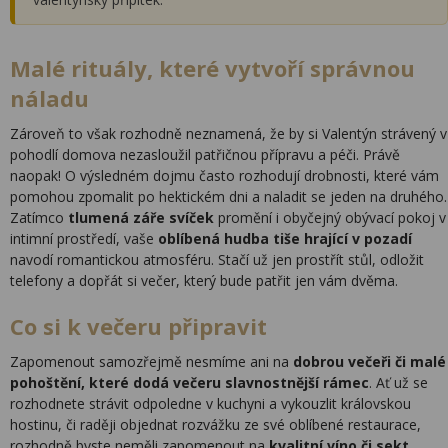
Malé rituály, které vytvoří správnou
náladu
Zároveň to však rozhodně neznamená, že by si Valentýn strávený v
pohodlí domova nezasloužil patřičnou přípravu a péči. Právě
naopak! O výsledném dojmu často rozhodují drobnosti, které vám
pomohou zpomalit po hektickém dni a naladit se jeden na druhého.
Zatímco
tlumená záře svíček
promění i obyčejný obývací pokoj v
intimní prostředí, vaše
oblíbená hudba tiše hrající v pozadí
navodí romantickou atmosféru. Stačí už jen prostřít stůl, odložit
telefony a dopřát si večer, který bude patřit jen vám dvěma.
Co si k večeru připravit
Zapomenout samozřejmě nesmíme ani na
dobrou večeři či malé
pohoštění, které dodá večeru slavnostnější rámec
. Ať už se
rozhodnete strávit odpoledne v kuchyni a vykouzlit královskou
hostinu, či raději objednat rozvážku ze své oblíbené restaurace,
rozhodně byste neměli zapomenout na
kvalitní víno či sekt
.