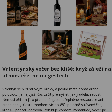
Valentýnský večer bez klišé: když záleží na
atmosféře, ne na gestech
Valentýn se blíží mílovými kroky, a pokud máte doma drahou
polovičku, je nejvyšší čas začít přemýšlet, jak jí udělat radost.
Nemusí přitom jít o přehnaná gesta, přeplněné restaurace ani
drahé dárky. Často mnohem víc potěší společně strávený čas,
klidně v pohodlí domova. Pokud je komorní romantický večer při