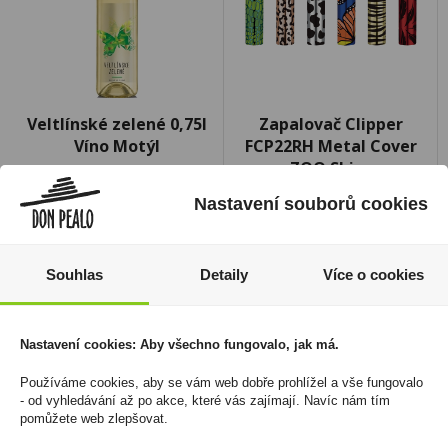
Veltlínské zelené 0,75l
Zapalovač Clipper
Víno Motýl
FCP22RH Metal Cover
ZOO Skins
110 Kč
1 608 Kč
Nastavení souborů cookies
Cena za:
1 ks
Skladem:
5 - 50 ks
Cena za:
balení (30 ks)
Skladem:
5 - 50 balení
Souhlas
Detaily
Více o cookies
Nastavení cookies: Aby všechno fungovalo, jak má.
Používáme cookies, aby se vám web dobře prohlížel a vše fungovalo
- od vyhledávání až po akce, které vás zajímají. Navíc nám tím
pomůžete web zlepšovat.