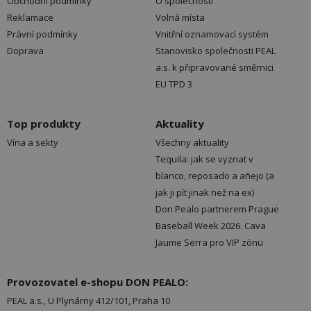
Obchodní podmínky
O společnosti
Reklamace
Volná místa
Právní podmínky
Vnitřní oznamovací systém
Doprava
Stanovisko společnosti PEAL
a.s. k připravované směrnici
EU TPD 3
Top produkty
Aktuality
Vína a sekty
Všechny aktuality
Tequila: jak se vyznat v
blanco, reposado a añejo (a
jak ji pít jinak než na ex)
Don Pealo partnerem Prague
Baseball Week 2026. Cava
Jaume Serra pro VIP zónu
Provozovatel e-shopu DON PEALO:
PEAL a.s., U Plynárny 412/101, Praha 10