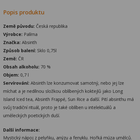
Popis produktu
Země původu:
Česká republika
Výrobce:
Palírna
Značka:
Absinth
Způsob balení:
Sklo 0,75l
Země:
ČR
Obsah alkoholu:
70 %
Objem:
0,7 l
Servírování:
Absinth lze konzumovat samotný, nebo jej lze
míchat a je nedílnou složkou oblíbených koktejlů jako Long
Island Iced tea, Absinth Frappé, Sun Rice a další. Pití absinthu má
svůj tradiční rituál, proto je také oblíben u intelektuálů a
uměleckých poetických duší.
Další informace:
Mystický nápoj z pelyňku, anýzu a fenyklu. Hořká múza umělců.