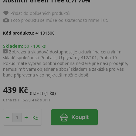
Absinth Green Tree 0,7l 70%
Přidat do oblíbených produktů
Foto produktu se může od skutečnosti mírně lišit.
Kód produktu:
41181500
Skladem:
50 - 100 ks
Zobrazená skladová dostupnost je aktuální na centrálním
skladě společnosti Peal a.s., U plynárny 412/101, Praha 10.
Pokud máte vybrán osobní odběr na některé jiné naší prodejně,
nemusí mít Vámi objednané zboží skladem a zakázka pro Vás
bude připravena v co nejkratší možné době.
439 Kč
s DPH (1 ks)
Cena za 1l: 627,14 Kč s DPH
KS
Koupit