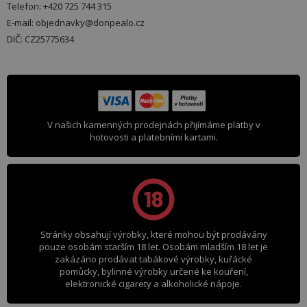
Telefon: +420 725 744 315
E-mail: objednavky@donpealo.cz
DIČ: CZ25775634
V našich kamenných prodejnách přijímáme platby v
hotovosti a platebními kartami.
Stránky obsahují výrobky, které mohou být prodávány
pouze osobám starším 18 let. Osobám mladším 18 let je
zakázáno prodávat tabákové výrobky, kuřácké
pomůcky, bylinné výrobky určené ke kouření,
elektronické cigarety a alkoholické nápoje.