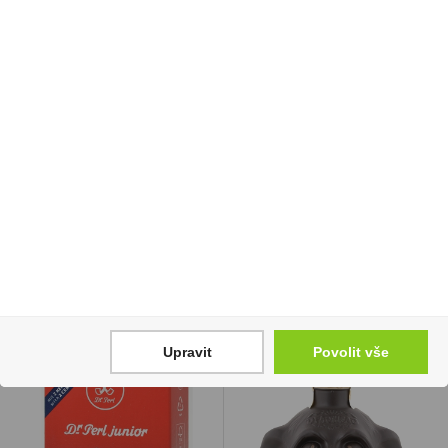
Višňovka 0,7l 25%
Doutníky La Regenta
Sudlička
No.1
499 Kč
2 399 Kč
Cena za:
1 ks
Cena za:
krabičku (25 ks)
Skladem:
5 - 50 ks
Skladem:
5 - 50 krabiček
Upravit
Povolit vše