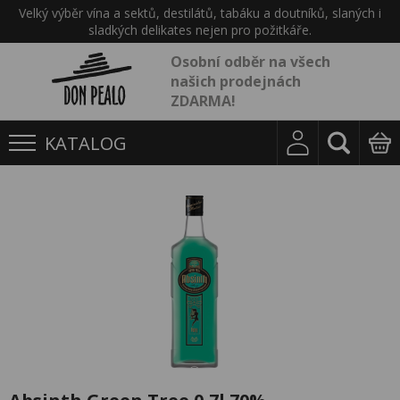
Velký výběr vína a sektů, destilátů, tabáku a doutníků, slaných i
sladkých delikates nejen pro požitkáře.
Osobní odběr na všech
našich prodejnách
ZDARMA!
KATALOG