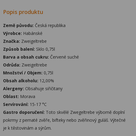
Popis produktu
Země původu:
Česká republika
Výrobce:
Habánské
Značka:
Zweigeltrebe
Způsob balení:
Sklo 0,75l
Barva a obsah cukru:
Červené suché
Odrůda:
Zweigeltrebe
Množství / Objem:
0,75l
Obsah alkoholu:
12,00%
Alergeny:
Obsahuje siřičitany
Oblast:
Morava
Servírování:
15-17 °C
Gastro doporučení:
Toto skvělé Zwegeltrebe výborně doplní
pokrmy z pernaté zvěře, bifteky nebo zvěřinový guláš. Výtečné
je k těstovinám a sýrům.