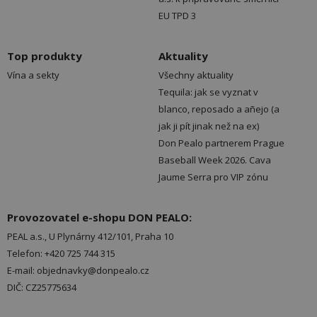
EU TPD 3
Top produkty
Aktuality
Vína a sekty
Všechny aktuality
Tequila: jak se vyznat v
blanco, reposado a añejo (a
jak ji pít jinak než na ex)
Don Pealo partnerem Prague
Baseball Week 2026. Cava
Jaume Serra pro VIP zónu
Provozovatel e-shopu DON PEALO:
PEAL a.s., U Plynárny 412/101, Praha 10
Telefon: +420 725 744 315
E-mail: objednavky@donpealo.cz
DIČ: CZ25775634