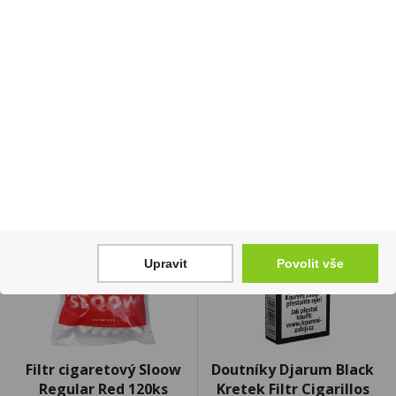
70g McVities
Sedita
39 Kč
13 Kč
Cena za:
1 ks
Cena za:
1 ks
Skladem:
100 - 500 ks
Skladem:
více než 500 ks
Upravit
Povolit vše
Filtr cigaretový Sloow
Doutníky Djarum Black
Regular Red 120ks
Kretek Filtr Cigarillos