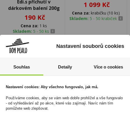
Edi.s příchutí v
1 099 Kč
dárkovém balení 200g
Cena za:
krabičku (10 ks)
190 Kč
Skladem:
5 - 50 krabiček
Cena za:
1 ks
Skladem:
5 - 50 ks
Nastavení souborů cookies
Souhlas
Detaily
Více o cookies
novinka
Nastavení cookies: Aby všechno fungovalo, jak má.
Používáme cookies, aby se vám web dobře prohlížel a vše fungovalo
- od vyhledávání až po akce, které vás zajímají. Navíc nám tím
pomůžete web zlepšovat.
Flipz Milk Chocolate
Vesna Vanilková 50g