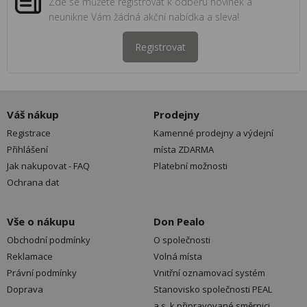
Zde se můžete registrovat k odběru novinek a
neunikne Vám žádná akční nabídka a sleva!
Registrovat
Váš nákup
Prodejny
Registrace
Kamenné prodejny a výdejní
Přihlášení
místa ZDARMA
Jak nakupovat - FAQ
Platební možnosti
Ochrana dat
Vše o nákupu
Don Pealo
Obchodní podmínky
O společnosti
Reklamace
Volná místa
Právní podmínky
Vnitřní oznamovací systém
Doprava
Stanovisko společnosti PEAL
a.s. k připravované směrnici