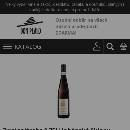
Velký výběr vína a sektů, destilátů, tabáku a doutníků, slaných i
sladkých delikates nejen pro požitkáře.
Osobní odběr na všech
našich prodejnách
ZDARMA!
KATALOG