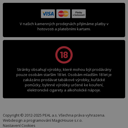
V našich kamenných prodejnách přijímáme platby v
hotovosti a platebními kartami.
Stránky obsahují výrobky, které mohou být prodávány
pouze osobám starším 18 let. Osobám mladším 18 let je
zakázáno prodávat tabákové výrobky, kuřácké
pomůcky, bylinné výrobky určené ke kouření,
elektronické cigarety a alkoholické nápoje.
Copyright © 2012-2025 PEAL a.s. Všechna práva vyhrazena.
Webdesign a programování
MagicHouse s.r.o.
Nastavení Cookies