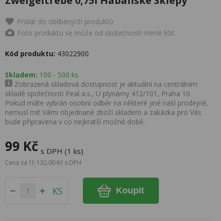
Zweigeltrebe 0,75l Habánské Sklepy
Přidat do oblíbených produktů
Foto produktu se může od skutečnosti mírně lišit.
Kód produktu:
43022900
Skladem:
100 - 500 ks
Zobrazená skladová dostupnost je aktuální na centrálním
skladě společnosti Peal a.s., U plynárny 412/101, Praha 10.
Pokud máte vybrán osobní odběr na některé jiné naší prodejně,
nemusí mít Vámi objednané zboží skladem a zakázka pro Vás
bude připravena v co nejkratší možné době.
99 Kč
s DPH (1 ks)
Cena za 1l: 132,00 Kč s DPH
KS
Koupit