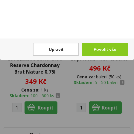
Upravit
Povolit vše
Cava Jaume Serra Gran
Zapalovač PROF Crowns
Reserva Chardonnay
496 Kč
Brut Nature 0,75l
Cena za:
balení (50 ks)
349 Kč
Skladem:
5 - 50 balení
Cena za:
1 ks
Skladem:
100 - 500 ks