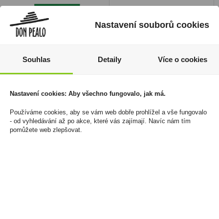
Nastavení souborů cookies
Souhlas
Detaily
Více o cookies
Nastavení cookies: Aby všechno fungovalo, jak má.
Haribo Balla Stixx
Tabáková náplň Evo for
Používáme cookies, aby se vám web dobře prohlížel a vše fungovalo
Cherry 80g
Ploom Gold U
- od vyhledávání až po akce, které vás zajímají. Navíc nám tím
20 Kč
1 250 Kč
pomůžete web zlepšovat.
Cena za:
1 ks
Cena za:
balení (10 ks)
Skladem:
100 - 500 ks
Skladem:
5 - 50 balení