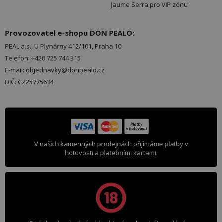
Jaume Serra pro VIP zónu
Provozovatel e-shopu DON PEALO:
PEAL a.s., U Plynárny 412/101, Praha 10
Telefon: +420 725 744 315
E-mail: objednavky@donpealo.cz
DIČ: CZ25775634
V našich kamenných prodejnách přijímáme platby v
hotovosti a platebními kartami.