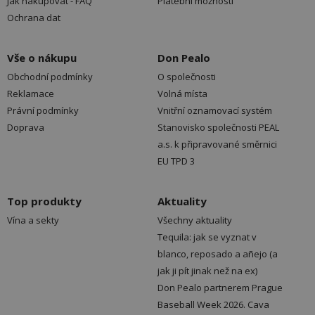
Jak nakupovat - FAQ
Platební možnosti
Ochrana dat
Vše o nákupu
Don Pealo
Obchodní podmínky
O společnosti
Reklamace
Volná místa
Právní podmínky
Vnitřní oznamovací systém
Doprava
Stanovisko společnosti PEAL
a.s. k připravované směrnici
EU TPD 3
Top produkty
Aktuality
Vína a sekty
Všechny aktuality
Tequila: jak se vyznat v
blanco, reposado a añejo (a
jak ji pít jinak než na ex)
Don Pealo partnerem Prague
Baseball Week 2026. Cava