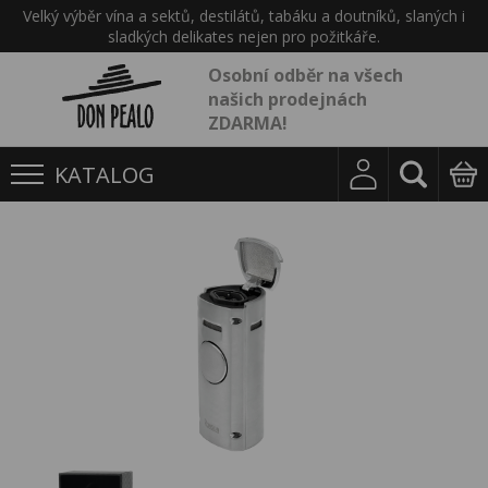
Velký výběr vína a sektů, destilátů, tabáku a doutníků, slaných i
sladkých delikates nejen pro požitkáře.
Osobní odběr na všech
našich prodejnách
ZDARMA!
KATALOG