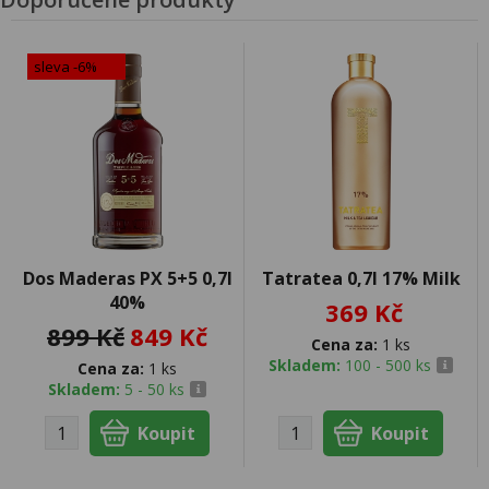
sleva -6%
Dos Maderas PX 5+5 0,7l
Tatratea 0,7l 17% Milk
40%
369 Kč
899 Kč
849 Kč
Cena za:
1 ks
Skladem:
100 - 500 ks
Cena za:
1 ks
Skladem:
5 - 50 ks