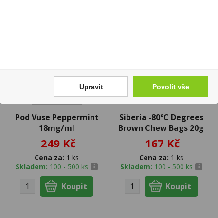
Upravit
Povolit vše
Pod Vuse Peppermint
Siberia -80°C Degrees
18mg/ml
Brown Chew Bags 20g
249 Kč
167 Kč
Cena za:
1 ks
Cena za:
1 ks
Skladem:
100 - 500 ks
Skladem:
100 - 500 ks