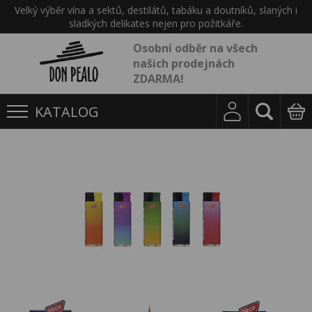
Velký výběr vína a sektů, destilátů, tabáku a doutníků, slaných i
sladkých delikates nejen pro požitkáře.
Osobní odběr na všech
našich prodejnách
ZDARMA!
KATALOG