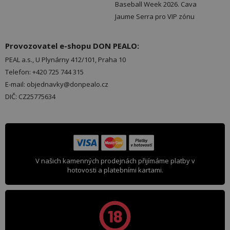
Baseball Week 2026. Cava
Jaume Serra pro VIP zónu
Provozovatel e-shopu DON PEALO:
PEAL a.s., U Plynárny 412/101, Praha 10
Telefon: +420 725 744 315
E-mail: objednavky@donpealo.cz
DIČ: CZ25775634
V našich kamenných prodejnách přijímáme platby v
hotovosti a platebními kartami.