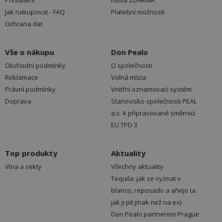
Přihlášení
místa ZDARMA
Jak nakupovat - FAQ
Platební možnosti
Ochrana dat
Vše o nákupu
Don Pealo
Obchodní podmínky
O společnosti
Reklamace
Volná místa
Právní podmínky
Vnitřní oznamovací systém
Doprava
Stanovisko společnosti PEAL
a.s. k připravované směrnici
EU TPD 3
Top produkty
Aktuality
Vína a sekty
Všechny aktuality
Tequila: jak se vyznat v
blanco, reposado a añejo (a
jak ji pít jinak než na ex)
Don Pealo partnerem Prague