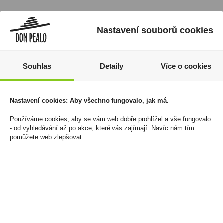
Nastavení souborů cookies
Souhlas
Detaily
Více o cookies
Nastavení cookies: Aby všechno fungovalo, jak má.
Whisky Jack Daniels
Doutníky Macarena Big
Používáme cookies, aby se vám web dobře prohlížel a vše fungovalo
Gentleman Jack 0,7l
Robusto Bundle 54x5,5
- od vyhledávání až po akce, které vás zajímají. Navíc nám tím
pomůžete web zlepšovat.
40%
557 Kč
759 Kč
Cena za:
krabičku (10 ks)
Skladem:
5 - 50 krabiček
Cena za:
1 ks
Skladem:
5 - 50 ks