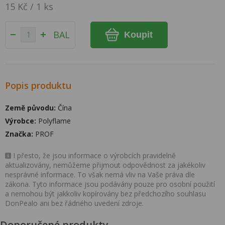
15 Kč / 1 ks
BAL
Koupit
Popis produktu
Země původu:
Čína
Výrobce:
Polyflame
Značka:
PROF
I přesto, že jsou informace o výrobcích pravidelně
aktualizovány, nemůžeme přijmout odpovědnost za jakékoliv
nesprávné informace. To však nemá vliv na Vaše práva dle
zákona. Tyto informace jsou podávány pouze pro osobní použití
a nemohou být jakkoliv kopírovány bez předchozího souhlasu
DonPealo ani bez řádného uvedení zdroje.
Doporučené produkty