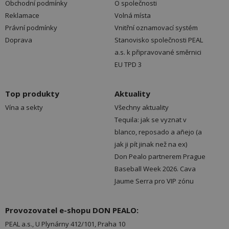
Obchodní podmínky
O společnosti
Reklamace
Volná místa
Právní podmínky
Vnitřní oznamovací systém
Doprava
Stanovisko společnosti PEAL
a.s. k připravované směrnici
EU TPD 3
Top produkty
Aktuality
Vína a sekty
Všechny aktuality
Tequila: jak se vyznat v
blanco, reposado a añejo (a
jak ji pít jinak než na ex)
Don Pealo partnerem Prague
Baseball Week 2026. Cava
Jaume Serra pro VIP zónu
Provozovatel e-shopu DON PEALO:
PEAL a.s., U Plynárny 412/101, Praha 10