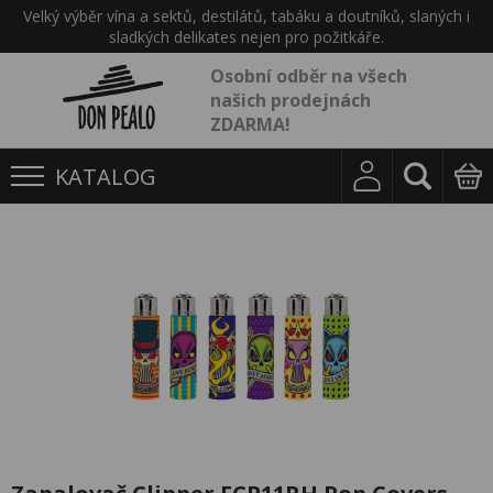
Velký výběr vína a sektů, destilátů, tabáku a doutníků, slaných i
sladkých delikates nejen pro požitkáře.
Osobní odběr na všech
našich prodejnách
ZDARMA!
KATALOG