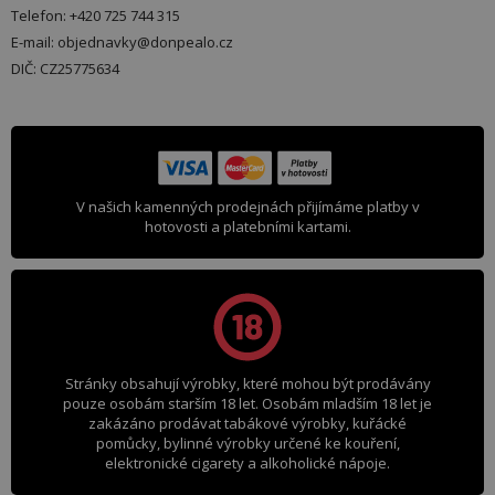
Telefon: +420 725 744 315
E-mail: objednavky@donpealo.cz
DIČ: CZ25775634
V našich kamenných prodejnách přijímáme platby v
hotovosti a platebními kartami.
Stránky obsahují výrobky, které mohou být prodávány
pouze osobám starším 18 let. Osobám mladším 18 let je
zakázáno prodávat tabákové výrobky, kuřácké
pomůcky, bylinné výrobky určené ke kouření,
elektronické cigarety a alkoholické nápoje.