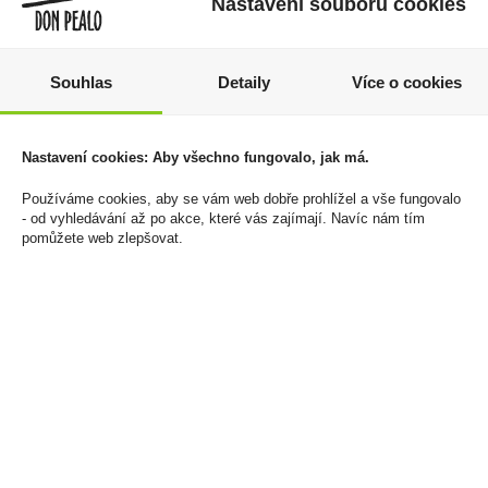
Nastavení souborů cookies
Souhlas
Detaily
Více o cookies
Tabáková náplň Neo
Chianti DOCG Melini
Nastavení cookies: Aby všechno fungovalo, jak má.
Classic Tobacco U
0,75l
950 Kč
149 Kč
Používáme cookies, aby se vám web dobře prohlížel a vše fungovalo
- od vyhledávání až po akce, které vás zajímají. Navíc nám tím
Cena za:
balení (10 ks)
Cena za:
1 ks
pomůžete web zlepšovat.
Skladem:
5 - 50 balení
Skladem:
do 5 ks