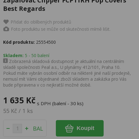
Zapalovač Clipper FCP11RH Pop Covers
Best Regards
Přidat do oblíbených produktů
Foto produktu se může od skutečnosti mírně lišit.
Kód produktu:
25554500
Skladem:
5 - 50 balení
Zobrazená skladová dostupnost je aktuální na centrálním
skladě společnosti Peal a.s., U plynárny 412/101, Praha 10.
Pokud máte vybrán osobní odběr na některé jiné naší prodejně,
nemusí mít Vámi objednané zboží skladem a zakázka pro Vás
bude připravena v co nejkratší možné době.
1 635 Kč
s DPH (balení - 30 ks)
55 Kč / 1 ks
BAL
Koupit