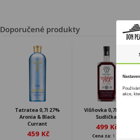
Doporučené produkty
Nastaven
Používáme
akce, kte
Tatratea 0,7l 27%
Višňovka 0,7l 25%
Aronia & Black
Sudlička
Currant
499 Kč
459 Kč
Cena za:
1 ks