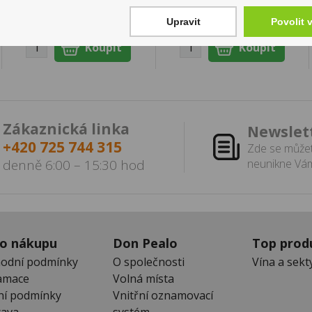
Skladem:
50 - 100 ks
Skladem:
50 - 100
balení
Upravit
Povolit 
Zákaznická linka
Newslet
+420 725 744 315
Zde se můžet
denně 6:00 – 15:30 hod
neunikne Vám
 o nákupu
Don Pealo
Top prod
odní podmínky
O společnosti
Vína a sekt
amace
Volná místa
ní podmínky
Vnitřní oznamovací
ava
systém