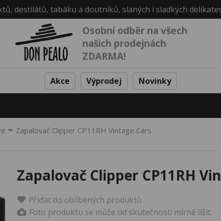
ktů, destilátů, tabáku a doutníků, slaných i sladkých delikate
Osobní odběr na všech
našich prodejnách
ZDARMA!
Akce
Výprodej
Novinky
vé
Zapalovač Clipper CP11RH Vintage Cars
Zapalovač Clipper CP11RH Vin
Přidat do oblíbených produktů
Foto produktu se může od skutečnosti mírně lišit.