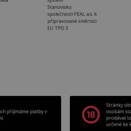
Stanovisko
společnosti PEAL a.s. k
připravované směrnici
EU TPD 3
Stránky ob
ch přijímáme platby v
osobám sta
i.
prodávat t
určené ke k