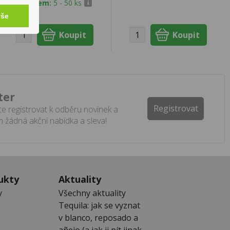
Skladem:
5 - 50 ks
vše
ter
Registrovat
e registrovat k odběru novinek a
 žádná akční nabídka a sleva!
ukty
Aktuality
y
Všechny aktuality
Tequila: jak se vyznat
v blanco, reposado a
añejo (a jak ji pít jinak