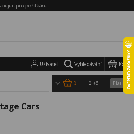
s nejen pro požitkáře.
Uživatel
Vyhledávání
Košík
0
0 Kč
Platit
tage Cars