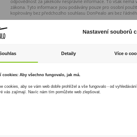
odpovědnost za jakékoliv nesprávné informace. To však nemá vl
zákona. Tyto informace jsou podávány pouze pro osobní použit
kopírovány bez předchozího souhlasu DonPealo ani bez řádnéh
Nastavení souborů c
Souhlas
Detaily
Více o coo
í cookies: Aby všechno fungovalo, jak má.
 cookies, aby se vám web dobře prohlížel a vše fungovalo - od vyhledávání
ré vás zajímají. Navíc nám tím pomůžete web zlepšovat.
Tabák Skandinavik
Káva Nescafé Classic
Sungold 40g
3in1
369 Kč
49 Kč
Cena za:
1 ks
Cena za:
balení (10 ks)