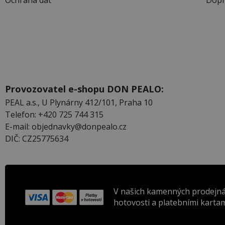
Provozovatel e-shopu DON PEALO:
PEAL a.s., U Plynárny 412/101, Praha 10
Telefon: +420 725 744 315
E-mail: objednavky@donpealo.cz
DIČ: CZ25775634
V našich kamenných prodejná
hotovosti a platebními kartam