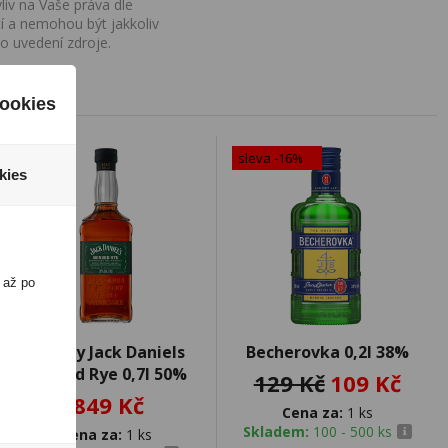
iv na Vaše práva dle
í a nemohou být jakkoliv
o uvedení zdroje.
ookies
sleva -16%
kies
 až po
Whisky Jack Daniels
Becherovka 0,2l 38%
Bonded Rye 0,7l 50%
129 Kč
109 Kč
849 Kč
Cena za:
1 ks
Skladem:
100 - 500 ks
Cena za:
1 ks