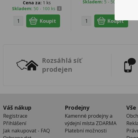
Skladem:
5 - 50 ks
Cena za:
1 ks
Skladem:
50 - 100 ks
Rozsáhlá síť
prodejen
Váš nákup
Prodejny
Vše
Registrace
Kamenné prodejny a
Obch
Přihlášení
výdejní místa ZDARMA
Rekl
Jak nakupovat - FAQ
Platební možnosti
Práv
Ochrana dat
Dopr