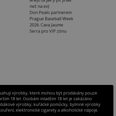
než na ex)
Don Pealo partnerem
Prague Baseball Week
2026. Cava Jaume
Serra pro VIP zónu
sahují výrobky, které mohou být prodávány pouze
rším 18 let. Osobám mladším 18 let je zakázáno
abákové výrobky, kuřácké pomůcky, bylinné výrobky
ouření, elektronické cigarety a alkoholické nápoje.