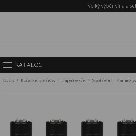
Velký výběr vína a se
KATALOG
Úvod
Kuřácké potřeby
Zapalovače
Spotřební - Kamínko