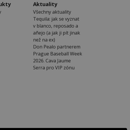
ukty
Aktuality
y
Všechny aktuality
Tequila: jak se vyznat
v blanco, reposado a
añejo (a jak ji pít jinak
než na ex)
Don Pealo partnerem
Prague Baseball Week
2026. Cava Jaume
Serra pro VIP zónu