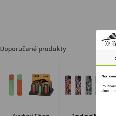
Doporučené produkty
Nastaven
Používáme
akce, kte
Zapalovač Clipper
Zapalovač PROF