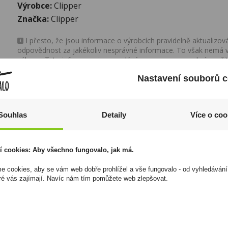
Výrobce:
Clipper
Značka:
Clipper
I přesto, že jsou informace o výrobcích pravidelně aktualiz
odpovědnost za jakékoliv nesprávné informace. To však nemá vl
zákona. Tyto informace jsou podávány pouze pro osobní použit
kopírovány bez předchozího souhlasu DonPealo ani bez řádnéh
Nastavení souborů c
Souhlas
Detaily
Více o coo
í cookies: Aby všechno fungovalo, jak má.
 cookies, aby se vám web dobře prohlížel a vše fungovalo - od vyhledávání
ré vás zajímají. Navíc nám tím pomůžete web zlepšovat.
Corny Big oříšek 50g
Želé v čokoládě