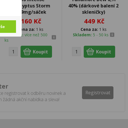
Eucalyptus Storm
40% (dárkové balení 2
10,9mg/sáček
skleničky)
160 Kč
449 Kč
vše
Cena za:
1 ks
Cena za:
1 ks
Skladem:
více než 500
Skladem:
5 - 50 ks
ks
ter
Registrovat
e registrovat k odběru novinek a
 žádná akční nabídka a sleva!