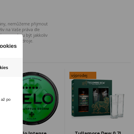
ovány, nemůžeme přijmout
iv na Vaše práva dle
í a nemohou být jakkoliv
o uvedení zdroje.
ookies
kies
výprodej
 až po
Velo Intense
Tullamore Dew 0,7l