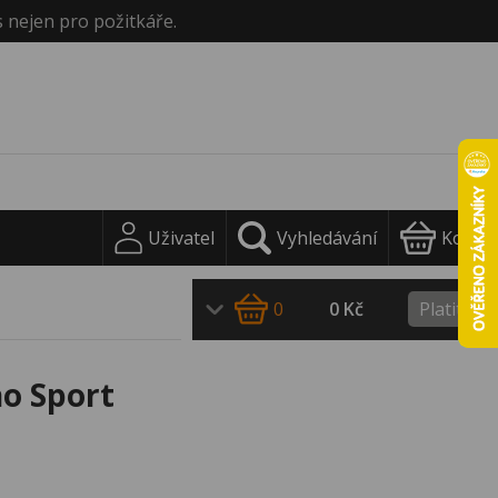
s nejen pro požitkáře.
Uživatel
Vyhledávání
Košík
0
0 Kč
Platit
o Sport