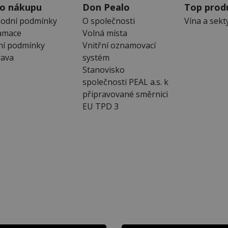
 o nákupu
Don Pealo
Top prod
odní podmínky
O společnosti
Vína a sekt
amace
Volná místa
ní podmínky
Vnitřní oznamovací
ava
systém
Stanovisko
společnosti PEAL a.s. k
připravované směrnici
EU TPD 3