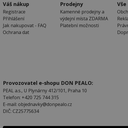
Váš nákup
Prodejny
Vše
Registrace
Kamenné prodejny a
Obch
Přihlášení
výdejní místa ZDARMA
Rekl
Jak nakupovat - FAQ
Platební možnosti
Práv
Ochrana dat
Dopr
Provozovatel e-shopu DON PEALO:
PEAL a.s., U Plynárny 412/101, Praha 10
Telefon: +420 725 744 315
E-mail: objednavky@donpealo.cz
DIČ: CZ25775634