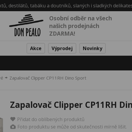
ktů, destilátů, tabáku a doutníků, slaných i sladkých delikate
Osobní odběr na všech
našich prodejnách
ZDARMA!
Akce
Výprodej
Novinky
vé
Zapalovač Clipper CP11RH Dino Sport
Zapalovač Clipper CP11RH Din
Přidat do oblíbených produktů
Foto produktu se může od skutečnosti mírně lišit.