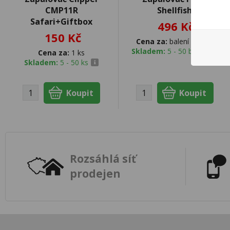
CMP11R
Shellfish
Safari+Giftbox
496 Kč
150 Kč
Cena za:
balení (50 ks)
Skladem:
5 - 50 balení
Cena za:
1 ks
Skladem:
5 - 50 ks
Rozsáhlá síť
prodejen