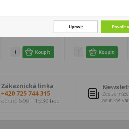
Jahoda 40g Figaro
20 Kč
18 Kč
Cena za:
1 ks
Skladem:
více než 500
Cena za:
1 ks
Upravit
Povolit 
ks
Skladem:
50 - 100 ks
Zákaznická linka
Newslet
+420 725 744 315
Zde se můžet
denně 6:00 – 15:30 hod
neunikne Vám