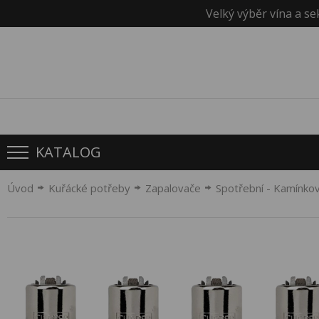
Velký výběr vína a se
KATALOG
Úvod
Kuřácké potřeby
Zapalovače
Spotřební - Kamínko