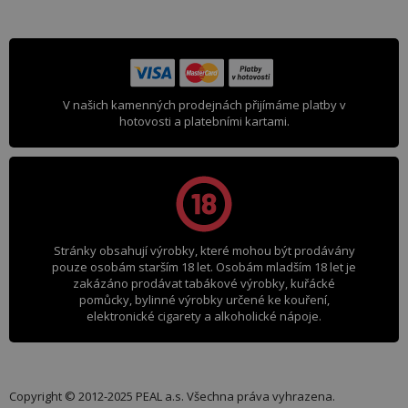
V našich kamenných prodejnách přijímáme platby v
hotovosti a platebními kartami.
Stránky obsahují výrobky, které mohou být prodávány
pouze osobám starším 18 let. Osobám mladším 18 let je
zakázáno prodávat tabákové výrobky, kuřácké
pomůcky, bylinné výrobky určené ke kouření,
elektronické cigarety a alkoholické nápoje.
Copyright © 2012-2025 PEAL a.s. Všechna práva vyhrazena.