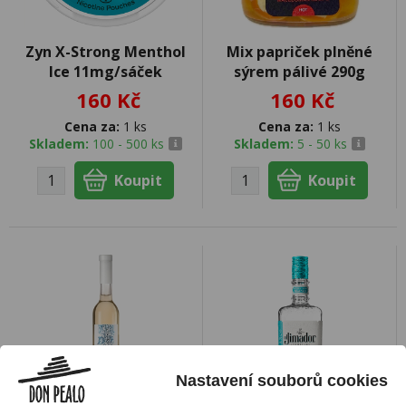
Zyn X-Strong Menthol
Mix papriček plněné
Ice 11mg/sáček
sýrem pálivé 290g
160 Kč
160 Kč
Cena za:
1 ks
Cena za:
1 ks
Skladem:
100 - 500 ks
Skladem:
5 - 50 ks
Nastavení souborů cookies