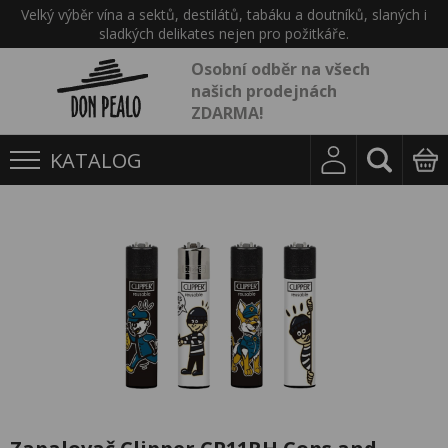
Velký výběr vína a sektů, destilátů, tabáku a doutníků, slaných i
sladkých delikates nejen pro požitkáře.
Osobní odběr na všech
našich prodejnách
ZDARMA!
KATALOG