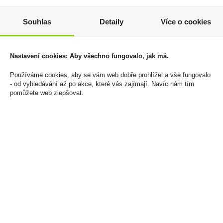
Sauvignon 0,5l D'Or
Tequila El Jimador
Souhlas
Detaily
Více o cookies
Blanco 1l 38% - 100%
59 Kč
Agave
Cena za:
1 ks
679 Kč
Nastavení cookies: Aby všechno fungovalo, jak má.
Skladem:
více než 500 ks
Cena za:
1 ks
Používáme cookies, aby se vám web dobře prohlížel a vše fungovalo
Skladem:
5 - 50 ks
- od vyhledávání až po akce, které vás zajímají. Navíc nám tím
pomůžete web zlepšovat.