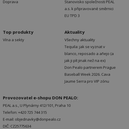
Doprava
Stanovisko společnosti PEAL
a.s. k připravované směrnici
EU TPD 3
Top produkty
Aktuality
Vína a sekty
Všechny aktuality
Tequila: jak se vyznat v
blanco, reposado a añejo (a
jak ji pít jinak než na ex)
Don Pealo partnerem Prague
Baseball Week 2026. Cava
Jaume Serra pro VIP zónu
Provozovatel e-shopu DON PEALO:
PEAL a.s., U Plynárny 412/101, Praha 10
Telefon: +420 725 744 315
E-mail: objednavky@donpealo.cz
DIČ: CZ25775634