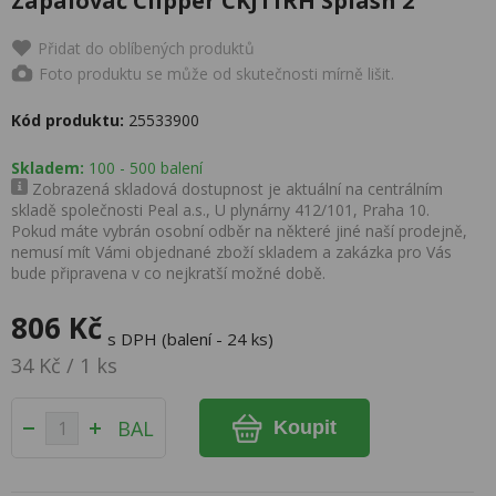
Zapalovač Clipper CKJ11RH Splash 2
Přidat do oblíbených produktů
Foto produktu se může od skutečnosti mírně lišit.
Kód produktu:
25533900
Skladem:
100 - 500 balení
Zobrazená skladová dostupnost je aktuální na centrálním
skladě společnosti Peal a.s., U plynárny 412/101, Praha 10.
Pokud máte vybrán osobní odběr na některé jiné naší prodejně,
nemusí mít Vámi objednané zboží skladem a zakázka pro Vás
bude připravena v co nejkratší možné době.
806 Kč
s DPH (balení - 24 ks)
34 Kč / 1 ks
BAL
Koupit