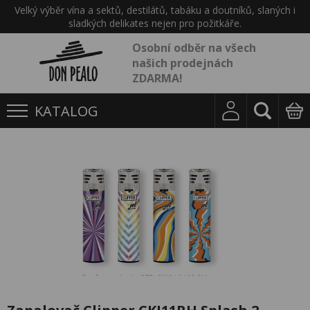
Velký výběr vína a sektů, destilátů, tabáku a doutníků, slaných i
sladkých delikates nejen pro požitkáře.
Osobní odběr na všech
našich prodejnách
ZDARMA!
KATALOG