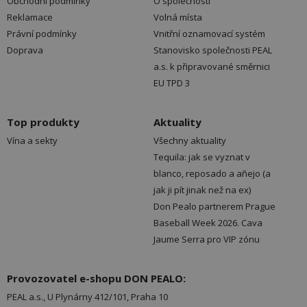
Obchodní podmínky
O společnosti
Reklamace
Volná místa
Právní podmínky
Vnitřní oznamovací systém
Doprava
Stanovisko společnosti PEAL
a.s. k připravované směrnici
EU TPD 3
Top produkty
Aktuality
Vína a sekty
Všechny aktuality
Tequila: jak se vyznat v
blanco, reposado a añejo (a
jak ji pít jinak než na ex)
Don Pealo partnerem Prague
Baseball Week 2026. Cava
Jaume Serra pro VIP zónu
Provozovatel e-shopu DON PEALO:
PEAL a.s., U Plynárny 412/101, Praha 10