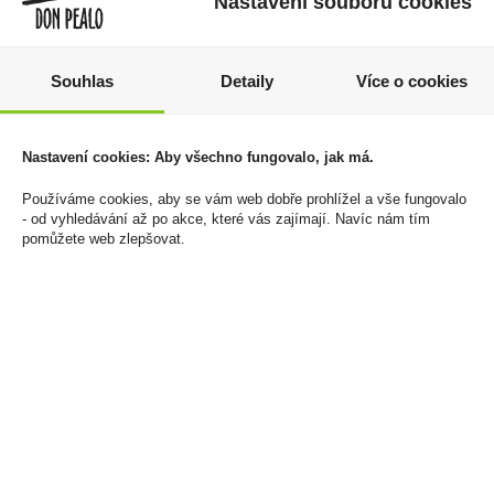
Nastavení souborů cookies
Souhlas
Detaily
Více o cookies
Velo Mini Mellow
Tabák cigaretový RGD
Simply Spearmint
Blue 170g
Nastavení cookies: Aby všechno fungovalo, jak má.
4mg/sáček
1 229 Kč
139 Kč
Používáme cookies, aby se vám web dobře prohlížel a vše fungovalo
Cena za:
1 ks
- od vyhledávání až po akce, které vás zajímají. Navíc nám tím
Skladem:
50 - 100 ks
Cena za:
1 ks
pomůžete web zlepšovat.
Skladem:
100 - 500 ks