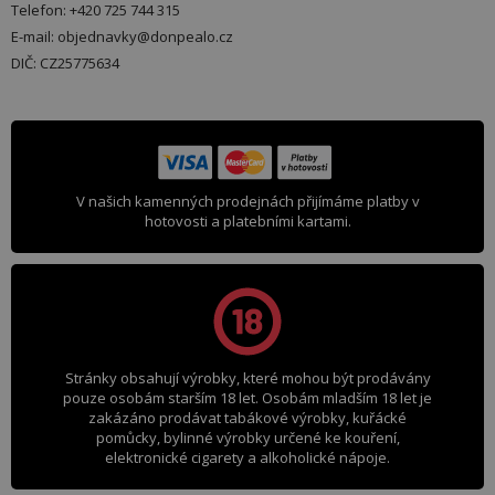
Telefon: +420 725 744 315
E-mail: objednavky@donpealo.cz
DIČ: CZ25775634
V našich kamenných prodejnách přijímáme platby v
hotovosti a platebními kartami.
Stránky obsahují výrobky, které mohou být prodávány
pouze osobám starším 18 let. Osobám mladším 18 let je
zakázáno prodávat tabákové výrobky, kuřácké
pomůcky, bylinné výrobky určené ke kouření,
elektronické cigarety a alkoholické nápoje.