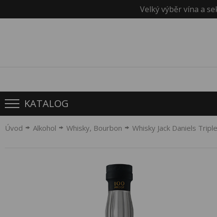
Velký výběr vína a se
KATALOG
Úvod
Alkohol
Whisky, Bourbon
Whisky Jack Daniels Trip