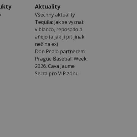
ukty
Aktuality
y
Všechny aktuality
Tequila: jak se vyznat
v blanco, reposado a
añejo (a jak ji pít jinak
než na ex)
Don Pealo partnerem
Prague Baseball Week
2026. Cava Jaume
Serra pro VIP zónu