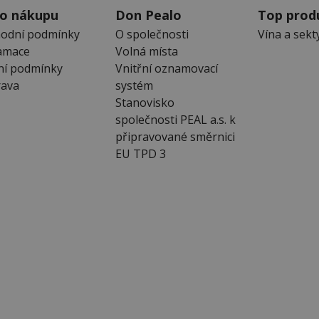
 o nákupu
Don Pealo
Top prod
odní podmínky
O společnosti
Vína a sekt
amace
Volná místa
ní podmínky
Vnitřní oznamovací
ava
systém
Stanovisko
společnosti PEAL a.s. k
připravované směrnici
EU TPD 3