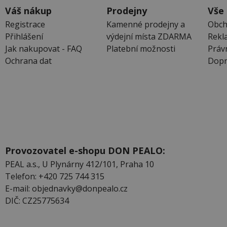
Váš nákup
Prodejny
Vše
Registrace
Kamenné prodejny a
Obch
Přihlášení
výdejní místa ZDARMA
Rekl
Jak nakupovat - FAQ
Platební možnosti
Práv
Ochrana dat
Dopr
Provozovatel e-shopu DON PEALO:
PEAL a.s., U Plynárny 412/101, Praha 10
Telefon: +420 725 744 315
E-mail: objednavky@donpealo.cz
DIČ: CZ25775634