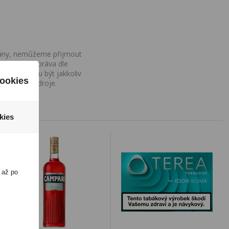
ovány, nemůžeme přijmout
iv na Vaše práva dle
í a nemohou být jakkoliv
ookies
o uvedení zdroje.
kies
 až po