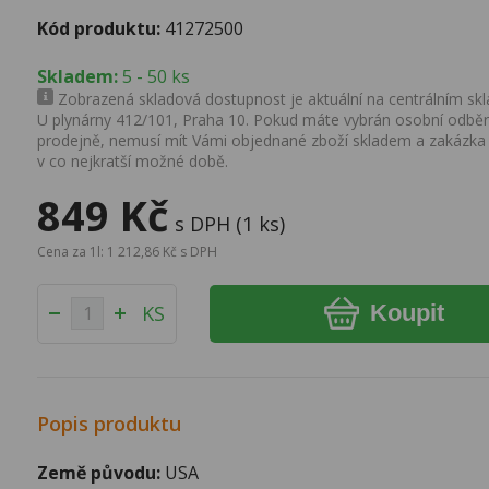
Kód produktu:
41272500
Skladem:
5 - 50 ks
Zobrazená skladová dostupnost je aktuální na centrálním skla
U plynárny 412/101, Praha 10. Pokud máte vybrán osobní odběr 
prodejně, nemusí mít Vámi objednané zboží skladem a zakázka
v co nejkratší možné době.
849 Kč
s DPH (1 ks)
Cena za 1l: 1 212,86 Kč s DPH
Koupit
KS
Popis produktu
Země původu:
USA