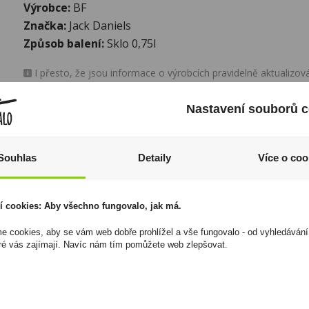
Výrobce:
BF
Značka:
Jack Daniels
Způsob balení:
Sklo 0,75l
I přesto, že jsou informace o výrobcích pravidelně aktualiz
odpovědnost za jakékoliv nesprávné informace. To však nemá vl
zákona. Tyto informace jsou podávány pouze pro osobní použit
Nastavení souborů c
kopírovány bez předchozího souhlasu DonPealo ani bez řádnéh
Souhlas
Detaily
Více o coo
í cookies: Aby všechno fungovalo, jak má.
 cookies, aby se vám web dobře prohlížel a vše fungovalo - od vyhledávání
ré vás zajímají. Navíc nám tím pomůžete web zlepšovat.