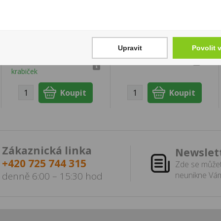
Doutníky Meharis
Jack Daniels
Brasil 10ks
Blackberry 1l 35%
169 Kč
699 Kč
Upravit
Povolit 
Cena za:
krabičku (1 ks)
Cena za:
1 ks
Skladem:
50 - 100
Skladem:
5 - 50 ks
krabiček
Zákaznická linka
Newslet
+420 725 744 315
Zde se můžet
denně 6:00 – 15:30 hod
neunikne Vám