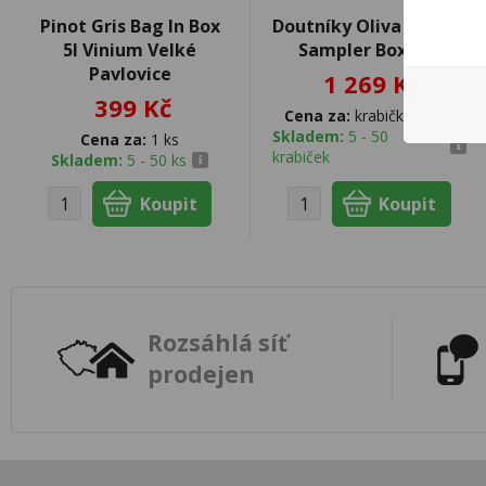
Pinot Gris Bag In Box
Doutníky Oliva Serie V
5l Vinium Velké
Sampler Box 5ks
Pavlovice
1 269 Kč
399 Kč
Cena za:
krabičku (1 ks)
Skladem:
5 - 50
Cena za:
1 ks
krabiček
Skladem:
5 - 50 ks
Rozsáhlá síť
prodejen