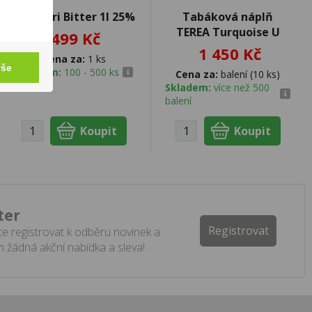
Campari Bitter 1l 25%
Tabáková náplň
TEREA Turquoise U
499 Kč
1 450 Kč
Cena za:
1 ks
vše
Skladem:
100 - 500 ks
Cena za:
balení (10 ks)
Skladem:
více než 500
balení
ter
Registrovat
e registrovat k odběru novinek a
 žádná akční nabídka a sleva!