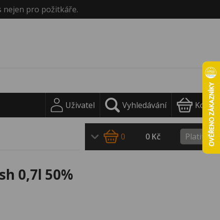
s nejen pro požitkáře.
Uživatel
Vyhledávání
Košík
0
0 Kč
Platit
sh 0,7l 50%