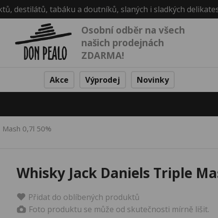
ktů, destilátů, tabáku a doutníků, slaných i sladkých delikate
Osobní odběr na všech
našich prodejnách
ZDARMA!
Akce
Výprodej
Novinky
le Mash 0,7l 50%
Whisky Jack Daniels Triple Ma
Přidat do oblíbených produktů
Foto produktu se může od skutečnosti mírně lišit.