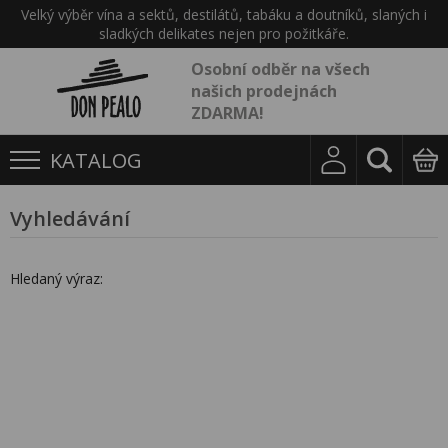
Velký výběr vína a sektů, destilátů, tabáku a doutníků, slaných i
sladkých delikates nejen pro požitkáře.
Osobní odběr na všech
našich prodejnách
ZDARMA!
KATALOG
Vyhledávání
Hledaný výraz: