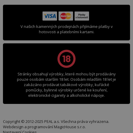
V našich kamenných prodejnách přijímáme platby v
hotovosti a platebními kartami.
Stránky obsahují výrobky, které mohou být prodávány
pouze osobám starším 18 let. Osobám mladším 18 let je
zakázáno prodávat tabákové výrobky, kuřácké
pomůcky, bylinné výrobky určené ke kouření,
elektronické cigarety a alkoholické nápoje.
Copyright © 2012-2025 PEAL a.s. Všechna práva vyhrazena.
Webdesign a programování
MagicHouse s.r.o.
Nastavení Cookies