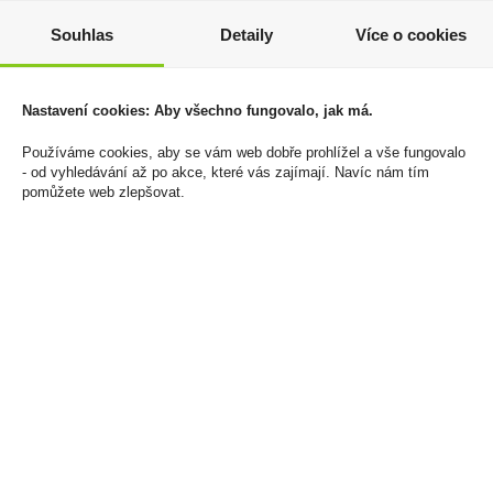
Souhlas
Detaily
Více o cookies
Tabák cigaretový P&S
Millonario XO 0,7l 40%
Black 30g
2 679 Kč
250 Kč
Cena za:
1 ks
Nastavení cookies: Aby všechno fungovalo, jak má.
Skladem:
5 - 50 ks
Cena za:
1 ks
Skladem:
50 - 100 balení
Používáme cookies, aby se vám web dobře prohlížel a vše fungovalo
- od vyhledávání až po akce, které vás zajímají. Navíc nám tím
pomůžete web zlepšovat.