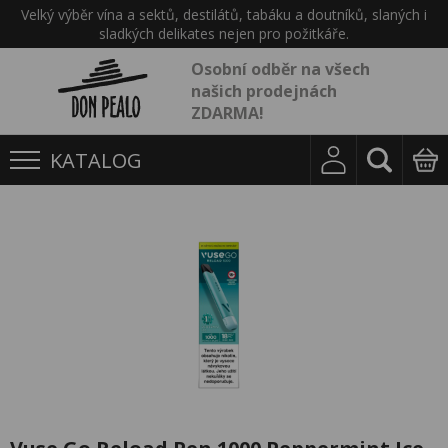
Velký výběr vína a sektů, destilátů, tabáku a doutníků, slaných i
sladkých delikates nejen pro požitkáře.
Osobní odběr na všech
našich prodejnách
ZDARMA!
KATALOG