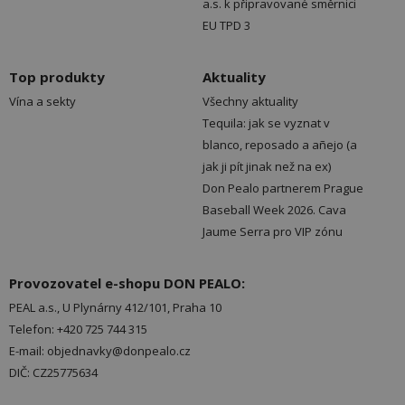
a.s. k připravované směrnici
EU TPD 3
Top produkty
Aktuality
Vína a sekty
Všechny aktuality
Tequila: jak se vyznat v
blanco, reposado a añejo (a
jak ji pít jinak než na ex)
Don Pealo partnerem Prague
Baseball Week 2026. Cava
Jaume Serra pro VIP zónu
Provozovatel e-shopu DON PEALO:
PEAL a.s., U Plynárny 412/101, Praha 10
Telefon: +420 725 744 315
E-mail: objednavky@donpealo.cz
DIČ: CZ25775634