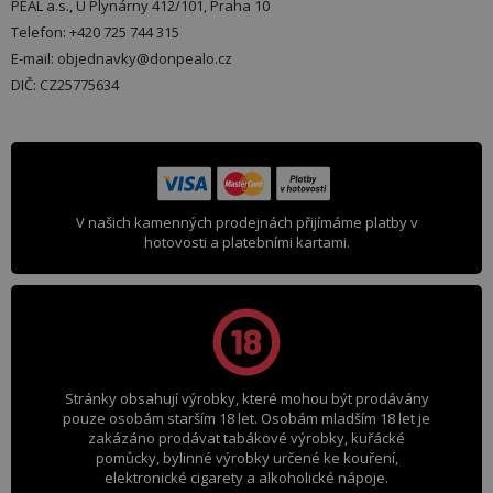
PEAL a.s., U Plynárny 412/101, Praha 10
Telefon: +420 725 744 315
E-mail: objednavky@donpealo.cz
DIČ: CZ25775634
V našich kamenných prodejnách přijímáme platby v
hotovosti a platebními kartami.
Stránky obsahují výrobky, které mohou být prodávány
pouze osobám starším 18 let. Osobám mladším 18 let je
zakázáno prodávat tabákové výrobky, kuřácké
pomůcky, bylinné výrobky určené ke kouření,
elektronické cigarety a alkoholické nápoje.