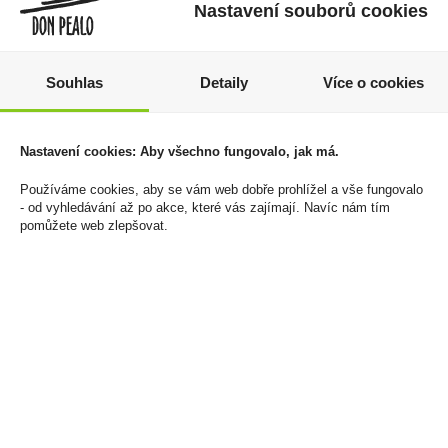
Nastavení souborů cookies
Souhlas
Detaily
Více o cookies
Tabáková náplň iD Blue
Rolovačka OCB
Nastavení cookies: Aby všechno fungovalo, jak má.
Tobacco U
Plastová
Používáme cookies, aby se vám web dobře prohlížel a vše fungovalo
900 Kč
60 Kč
- od vyhledávání až po akce, které vás zajímají. Navíc nám tím
pomůžete web zlepšovat.
Cena za:
balení (10 ks)
Cena za:
1 ks
Skladem:
50 - 100 balení
Skladem:
5 - 50 ks