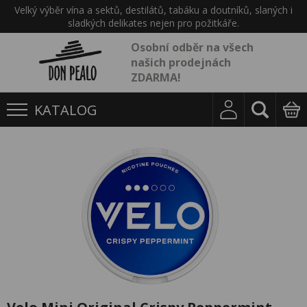
Velký výběr vína a sektů, destilátů, tabáku a doutníků, slaných i
sladkých delikates nejen pro požitkáře.
Osobní odběr na všech
našich prodejnách
ZDARMA!
KATALOG