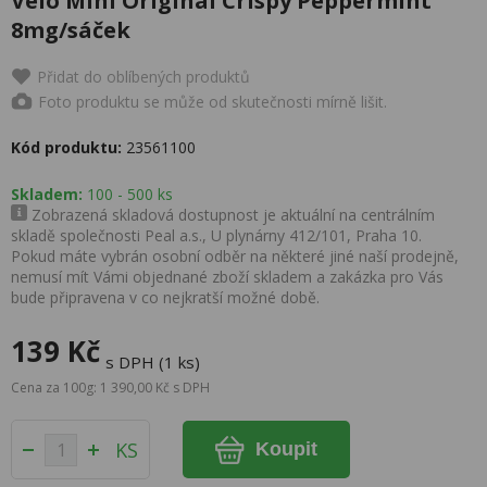
Velo Mini Original Crispy Peppermint
8mg/sáček
Přidat do oblíbených produktů
Foto produktu se může od skutečnosti mírně lišit.
Kód produktu:
23561100
Skladem:
100 - 500 ks
Zobrazená skladová dostupnost je aktuální na centrálním
skladě společnosti Peal a.s., U plynárny 412/101, Praha 10.
Pokud máte vybrán osobní odběr na některé jiné naší prodejně,
nemusí mít Vámi objednané zboží skladem a zakázka pro Vás
bude připravena v co nejkratší možné době.
139 Kč
s DPH (1 ks)
Cena za 100g: 1 390,00 Kč s DPH
KS
Koupit