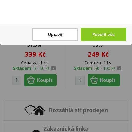
Upravit
Povolit vše
Vodka Nordic Ice 1l
Jubilejná Hruška 0,7l
37,5%
35%
339 Kč
249 Kč
Cena za:
1 ks
Cena za:
1 ks
Skladem:
5 - 50 ks
Skladem:
50 - 100 ks
Rozsáhlá síť prodejen
Zákaznická linka