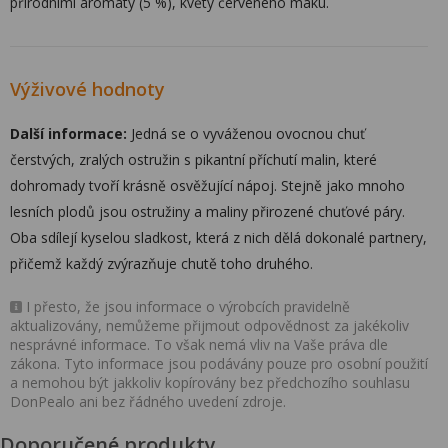
přírodními aromaty (5 %), květy červeného máku.
Výživové hodnoty
Další informace:
Jedná se o vyváženou ovocnou chuť
čerstvých, zralých ostružin s pikantní příchutí malin, které
dohromady tvoří krásně osvěžující nápoj. Stejně jako mnoho
lesních plodů jsou ostružiny a maliny přirozené chuťové páry.
Oba sdílejí kyselou sladkost, která z nich dělá dokonalé partnery,
přičemž každý zvýrazňuje chutě toho druhého.
I přesto, že jsou informace o výrobcích pravidelně
aktualizovány, nemůžeme přijmout odpovědnost za jakékoliv
nesprávné informace. To však nemá vliv na Vaše práva dle
zákona. Tyto informace jsou podávány pouze pro osobní použití
a nemohou být jakkoliv kopírovány bez předchozího souhlasu
DonPealo ani bez řádného uvedení zdroje.
Doporučené produkty