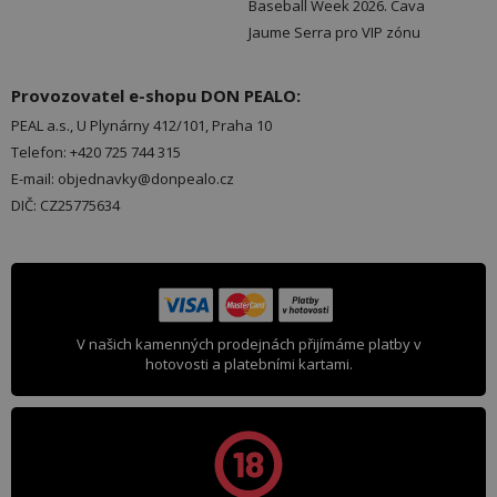
Baseball Week 2026. Cava
Jaume Serra pro VIP zónu
Provozovatel e-shopu DON PEALO:
PEAL a.s., U Plynárny 412/101, Praha 10
Telefon: +420 725 744 315
E-mail: objednavky@donpealo.cz
DIČ: CZ25775634
V našich kamenných prodejnách přijímáme platby v
hotovosti a platebními kartami.