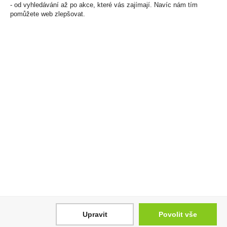
- od vyhledávání až po akce, které vás zajímají. Navíc nám tím
pomůžete web zlepšovat.
Bylinná náplň Veo
Zapalovač PROF Leaves
Purple Click U
496 Kč
950 Kč
Cena za:
balení (50 ks)
Skladem:
5 - 50 balení
Cena za:
balení (10 ks)
Skladem:
5 - 50 balení
Upravit
Povolit vše