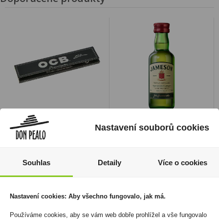
Papírky OCB Slim
Jameson Irish Whisky
Nastavení souborů cookies
Premium
0,05l 40% Mini
1 245 Kč
69 Kč
Souhlas
Detaily
Více o cookies
Cena za:
balení (50 ks)
Cena za:
1 ks
Skladem:
5 - 50 balení
Skladem:
5 - 50 ks
Nastavení cookies: Aby všechno fungovalo, jak má.
Používáme cookies, aby se vám web dobře prohlížel a vše fungovalo