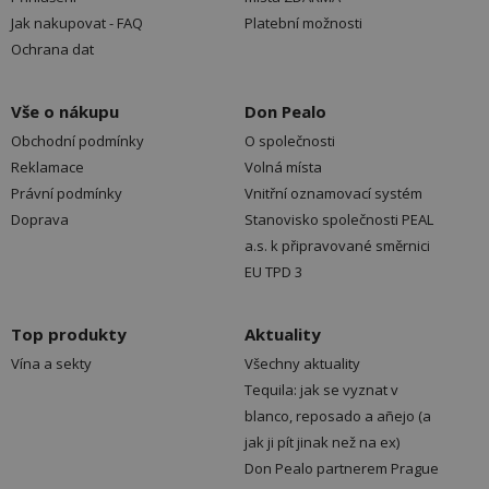
Jak nakupovat - FAQ
Platební možnosti
Ochrana dat
Vše o nákupu
Don Pealo
Obchodní podmínky
O společnosti
Reklamace
Volná místa
Právní podmínky
Vnitřní oznamovací systém
Doprava
Stanovisko společnosti PEAL
a.s. k připravované směrnici
EU TPD 3
Top produkty
Aktuality
Vína a sekty
Všechny aktuality
Tequila: jak se vyznat v
blanco, reposado a añejo (a
jak ji pít jinak než na ex)
Don Pealo partnerem Prague