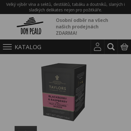
Velký výběr vína a sektů, destilátů, tabáku a doutníků, slaných i
sladkých delikates nejen pro požitkáře.
Osobní odběr na všech
našich prodejnách
ZDARMA!
KATALOG