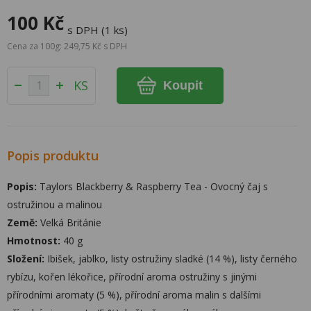
100 Kč
s DPH (1 ks)
Cena za 100g: 249,75 Kč s DPH
KS
Koupit
Popis produktu
Popis:
Taylors Blackberry & Raspberry Tea - Ovocný čaj s
ostružinou a malinou
Země:
Velká Británie
Hmotnost:
40 g
Složení:
Ibišek, jablko, listy ostružiny sladké (14 %), listy černého
rybízu, kořen lékořice, přírodní aroma ostružiny s jinými
přírodními aromaty (5 %), přírodní aroma malin s dalšími