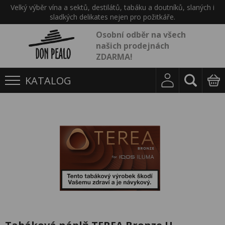
Velký výběr vína a sektů, destilátů, tabáku a doutníků, slaných i
sladkých delikates nejen pro požitkáře.
Osobní odběr na všech
našich prodejnách
ZDARMA!
KATALOG