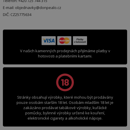
Telefon: +420 725 744 315
E-mail: objednavky@donpealo.cz
DIČ: CZ25775634
V našich kamenných prodejnách přijímáme platby v
hotovosti a platebními kartami.
Stránky obsahují výrobky, které mohou být prodávány
pouze osobám starším 18 let. Osobám mladším 18 let je
zakázáno prodávat tabákové výrobky, kuřácké
pomůcky, bylinné výrobky určené ke kouření,
elektronické cigarety a alkoholické nápoje.