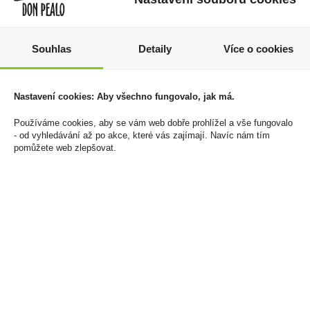
Souhlas
Detaily
Více o cookies
Vodka Finlandia Mango
Zapalovač Clipper
1l 37,5%
FCP22RH Metal Cover
Elegant Plants
Nastavení cookies: Aby všechno fungovalo, jak má.
429 Kč
1 608 Kč
Používáme cookies, aby se vám web dobře prohlížel a vše fungovalo
Cena za:
1 ks
- od vyhledávání až po akce, které vás zajímají. Navíc nám tím
Skladem:
do 5 ks
Cena za:
balení (30 ks)
pomůžete web zlepšovat.
Skladem:
5 - 50 balení