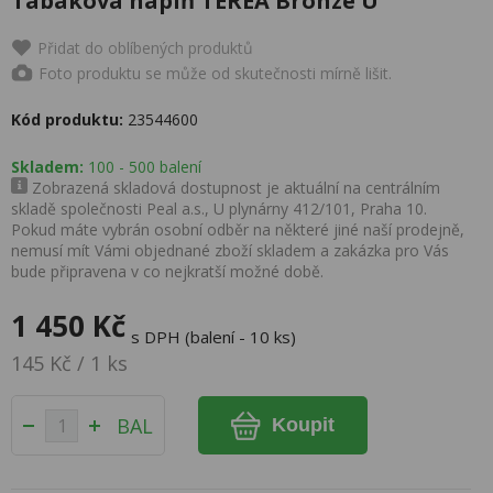
Tabáková náplň TEREA Bronze U
Přidat do oblíbených produktů
Foto produktu se může od skutečnosti mírně lišit.
Kód produktu:
23544600
Skladem:
100 - 500 balení
Zobrazená skladová dostupnost je aktuální na centrálním
skladě společnosti Peal a.s., U plynárny 412/101, Praha 10.
Pokud máte vybrán osobní odběr na některé jiné naší prodejně,
nemusí mít Vámi objednané zboží skladem a zakázka pro Vás
bude připravena v co nejkratší možné době.
1 450 Kč
s DPH (balení - 10 ks)
145 Kč / 1 ks
BAL
Koupit