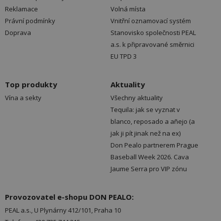
Reklamace
Volná místa
Právní podmínky
Vnitřní oznamovací systém
Doprava
Stanovisko společnosti PEAL
a.s. k připravované směrnici
EU TPD 3
Top produkty
Aktuality
Vína a sekty
Všechny aktuality
Tequila: jak se vyznat v
blanco, reposado a añejo (a
jak ji pít jinak než na ex)
Don Pealo partnerem Prague
Baseball Week 2026. Cava
Jaume Serra pro VIP zónu
Provozovatel e-shopu DON PEALO:
PEAL a.s., U Plynárny 412/101, Praha 10