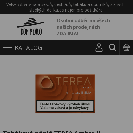
Velký výběr vína a sektů, destilátů, tabáku a doutníků, slaných i
sladkých delikates nejen pro požitkáře.
Osobní odběr na všech
našich prodejnách
ZDARMA!
KATALOG