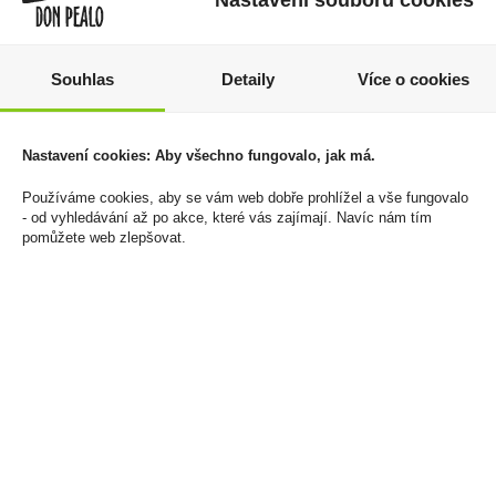
Nastavení souborů cookies
Souhlas
Detaily
Více o cookies
Masha kniha s bonbóny
Beskyd Vyzrálá Hruška
z belgické mléčné
0,7L 35%
Nastavení cookies: Aby všechno fungovalo, jak má.
čokolády různé motivy
469 Kč
400g
Používáme cookies, aby se vám web dobře prohlížel a vše fungovalo
Cena za:
1 ks
349 Kč
- od vyhledávání až po akce, které vás zajímají. Navíc nám tím
Skladem:
5 - 50 ks
pomůžete web zlepšovat.
Cena za:
1 ks
Skladem:
5 - 50 ks