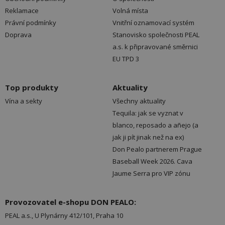
Reklamace
Volná místa
Právní podmínky
Vnitřní oznamovací systém
Doprava
Stanovisko společnosti PEAL
a.s. k připravované směrnici
EU TPD 3
Top produkty
Aktuality
Vína a sekty
Všechny aktuality
Tequila: jak se vyznat v
blanco, reposado a añejo (a
jak ji pít jinak než na ex)
Don Pealo partnerem Prague
Baseball Week 2026. Cava
Jaume Serra pro VIP zónu
Provozovatel e-shopu DON PEALO:
PEAL a.s., U Plynárny 412/101, Praha 10