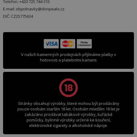
Telefon: +420 725 744 315
E-mail: objednavky@donpealo.cz
DIČ: CZ25775634
V našich kamenných prodejnách přijímáme platby v
hotovosti a platebními kartami.
Stránky obsahují výrobky, které mohou být prodávány
pouze osobám starším 18 let. Osobám mladším 18 let je
zakázáno prodávat tabákové výrobky, kuřácké
pomůcky, bylinné výrobky určené ke kouření,
elektronické cigarety a alkoholické nápoje.