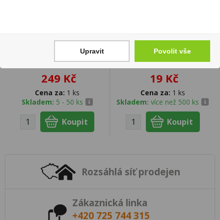
Upravit
Povolit vše
Jubilejná Slivka 0,7l 35%
Jojo Medvídci 80g
249 Kč
19 Kč
Cena za:
1 ks
Cena za:
1 ks
Skladem:
5 - 50 ks
Skladem:
více než 500 ks
Rozsáhlá síť prodejen
Zákaznická linka
+420 725 744 315