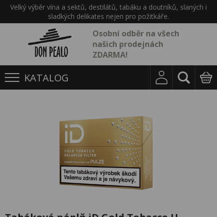
Velký výběr vína a sektů, destilátů, tabáku a doutníků, slaných i
sladkých delikates nejen pro požitkáře.
Osobní odběr na všech
našich prodejnách
ZDARMA!
KATALOG