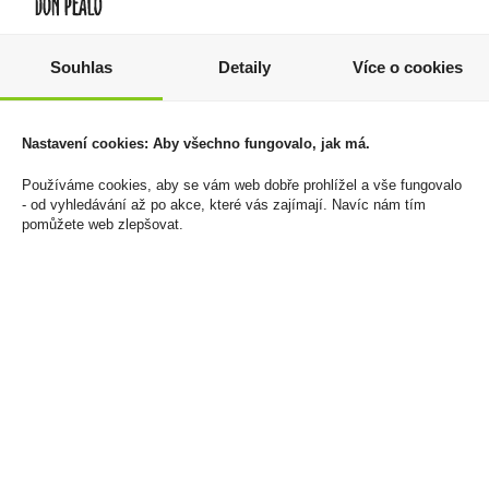
Souhlas
Detaily
Více o cookies
Whisky Oban 14YO 0,7l
Merlot IGP 0,75l Baron
43% (tuba)
de Baussac
1 879 Kč
89 Kč
Nastavení cookies: Aby všechno fungovalo, jak má.
Cena za:
1 ks
Cena za:
1 ks
Používáme cookies, aby se vám web dobře prohlížel a vše fungovalo
Skladem:
do 5 ks
Skladem:
100 - 500 ks
- od vyhledávání až po akce, které vás zajímají. Navíc nám tím
pomůžete web zlepšovat.