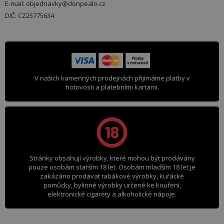
E-mail: objednavky@donpealo.cz
DIČ: CZ25775634
V našich kamenných prodejnách přijímáme platby v
hotovosti a platebními kartami.
Stránky obsahují výrobky, které mohou být prodávány
pouze osobám starším 18 let. Osobám mladším 18 let je
zakázáno prodávat tabákové výrobky, kuřácké
pomůcky, bylinné výrobky určené ke kouření,
elektronické cigarety a alkoholické nápoje.