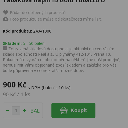
Tabáková náplň iD Gold Tobacco U
Přidat do oblíbených produktů
Foto produktu se může od skutečnosti mírně lišit.
Kód produktu:
24041000
Skladem:
5 - 50 balení
Zobrazená skladová dostupnost je aktuální na centrálním
skladě společnosti Peal a.s., U plynárny 412/101, Praha 10.
Pokud máte vybrán osobní odběr na některé jiné naší prodejně,
nemusí mít Vámi objednané zboží skladem a zakázka pro Vás
bude připravena v co nejkratší možné době.
900 Kč
s DPH (balení - 10 ks)
90 Kč / 1 ks
BAL
Koupit