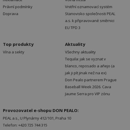
Právní podmínky
Vnitřní oznamovací systém
Doprava
Stanovisko společnosti PEAL
a.s. k připravované směrnici
EU TPD 3
Top produkty
Aktuality
Vína a sekty
Všechny aktuality
Tequila: jak se vyznat v
blanco, reposado a añejo (a
jak ji pít jinak než na ex)
Don Pealo partnerem Prague
Baseball Week 2026. Cava
Jaume Serra pro VIP zónu
Provozovatel e-shopu DON PEALO:
PEAL a.s., U Plynárny 412/101, Praha 10
Telefon: +420 725 744 315