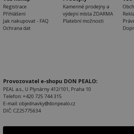
Registrace
Kamenné prodejny a
Obch
Přihlášení
výdejní místa ZDARMA
Rekl
Jak nakupovat - FAQ
Platební možnosti
Práv
Ochrana dat
Dopr
Provozovatel e-shopu DON PEALO:
PEAL a.s., U Plynárny 412/101, Praha 10
Telefon: +420 725 744 315
E-mail: objednavky@donpealo.cz
DIČ: CZ25775634