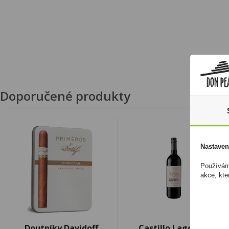
Doporučené produkty
Nastaven
Používáme
akce, kte
Doutníky Davidoff
Castillo Lagomar