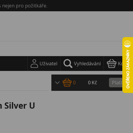
s nejen pro požitkáře.
Uživatel
Vyhledávání
Košík
0
0 Kč
Platit
 Silver U