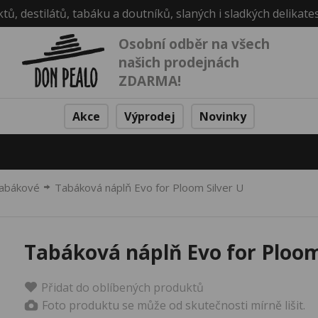
ktů, destilátů, tabáku a doutníků, slaných i sladkých delikate
Osobní odběr na všech
našich prodejnách
ZDARMA!
Akce
Výprodej
Novinky
abákové
Tabáková náplň Evo for Ploom Silver U
Tabáková náplň Evo for Ploom
Přidat do oblíbených produktů
Foto produktu se může od skutečnosti mírně lišit.