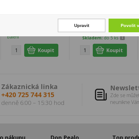
WINSTON Pouch 30g
Seleccion Exclusiva
12YO 0,7l 40% Tuba
2 349 Kč
879 Kč
Cena za:
balení (10 ks)
Upravit
Povolit 
Skladem:
100 - 500
Cena za:
1 ks
balení
Skladem:
do 5 ks
Zákaznická linka
Newslet
+420 725 744 315
Zde se můžet
denně 6:00 – 15:30 hod
neunikne Vám
 o nákupu
Don Pealo
Top prod