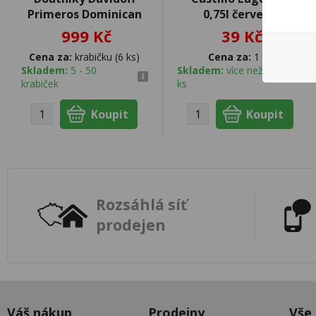
Primeros Dominican
0,75l červené
999 Kč
39 Kč
Cena za:
krabičku (6 ks)
Cena za:
1 ks
Skladem:
5 - 50
Skladem:
více než 500
krabiček
ks
Rozsáhlá síť
prodejen
Váš nákup
Prodejny
Vše