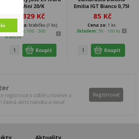
Mini 20/K
Emilia IGT Bianco 0,75l
329 Kč
85 Kč
Cena za:
krabičku (1 ks)
Cena za:
1 ks
vše
Skladem:
100 - 500
Skladem:
50 - 100 ks
krabiček
ter
Registrovat
e registrovat k odběru novinek a
 žádná akční nabídka a sleva!
ukty
Aktuality