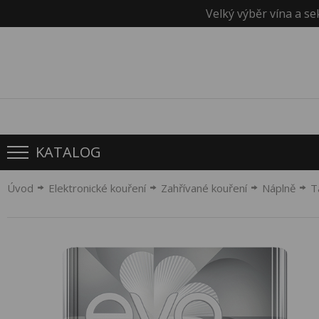
Velký výběr vína a se
KATALOG
Úvod
Elektronické kouření
Zahřívané kouření
Náplně
T