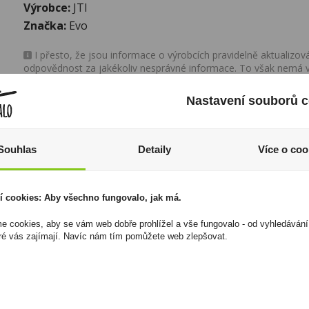
Výrobce:
JTI
Značka:
Evo
I přesto, že jsou informace o výrobcích pravidelně aktualiz
odpovědnost za jakékoliv nesprávné informace. To však nemá vl
zákona. Tyto informace jsou podávány pouze pro osobní použit
kopírovány bez předchozího souhlasu DonPealo ani bez řádnéh
Nastavení souborů c
Souhlas
Detaily
Více o coo
í cookies: Aby všechno fungovalo, jak má.
 cookies, aby se vám web dobře prohlížel a vše fungovalo - od vyhledávání
ré vás zajímají. Navíc nám tím pomůžete web zlepšovat.
Tabák cigaretový
Ron Patridom