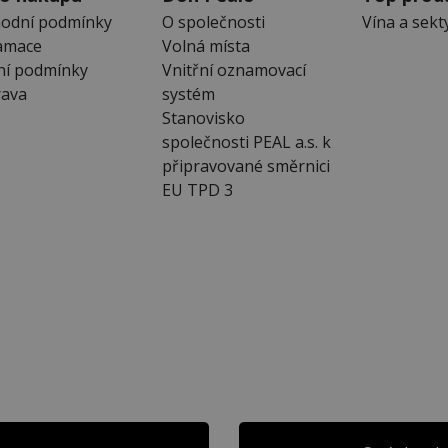
odní podmínky
O společnosti
Vína a sekt
amace
Volná místa
ní podmínky
Vnitřní oznamovací
ava
systém
Stanovisko
společnosti PEAL a.s. k
připravované směrnici
EU TPD 3