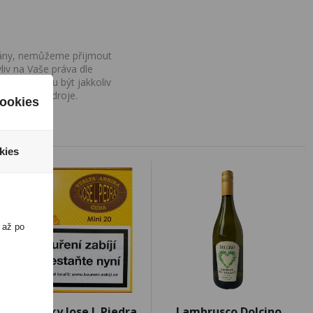
ovány, nemůžeme přijmout
iv na Vaše práva dle
í a nemohou být jakkoliv
o uvedení zdroje.
ookies
kies
 až po
Doutníky Jose L.Piedra
Lambrusco Dolcino