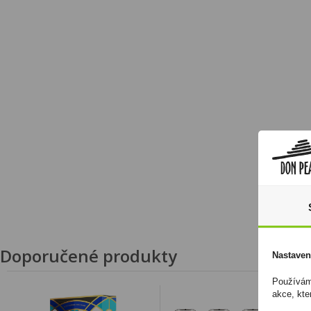
Doporučené produkty
Nastaven
Používáme
akce, kte