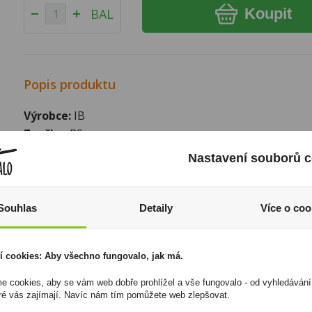
Koupit
BAL
Popis produktu
Výrobce:
IB
Značka:
PS
Způsob balení:
Plast do 50g
Nastavení souborů c
I přesto, že jsou informace o výrobcích pravidelně aktualiz
odpovědnost za jakékoliv nesprávné informace. To však nemá vl
zákona. Tyto informace jsou podávány pouze pro osobní použit
Souhlas
Detaily
Více o coo
kopírovány bez předchozího souhlasu DonPealo ani bez řádnéh
í cookies: Aby všechno fungovalo, jak má.
 cookies, aby se vám web dobře prohlížel a vše fungovalo - od vyhledávání
ré vás zajímají. Navíc nám tím pomůžete web zlepšovat.