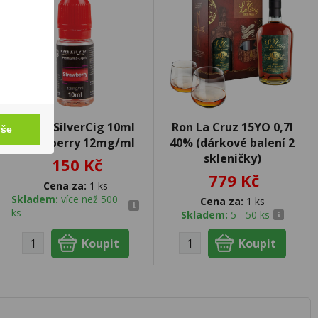
Liquid SilverCig 10ml
Ron La Cruz 15YO 0,7l
vše
Strawberry 12mg/ml
40% (dárkové balení 2
skleničky)
150 Kč
779 Kč
Cena za:
1 ks
Skladem:
více než 500
Cena za:
1 ks
ks
Skladem:
5 - 50 ks