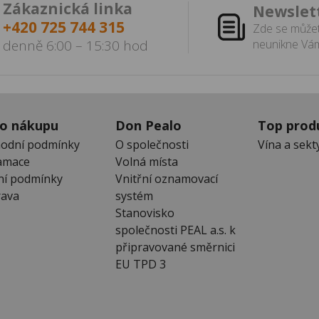
Zákaznická linka
Newslet
+420 725 744 315
Zde se můžet
denně 6:00 – 15:30 hod
neunikne Vám
 o nákupu
Don Pealo
Top prod
odní podmínky
O společnosti
Vína a sekt
amace
Volná místa
ní podmínky
Vnitřní oznamovací
ava
systém
Stanovisko
společnosti PEAL a.s. k
připravované směrnici
EU TPD 3