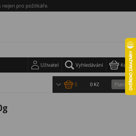
s nejen pro požitkáře.
Uživatel
Vyhledávání
Košík
0
0 Kč
Platit
0g