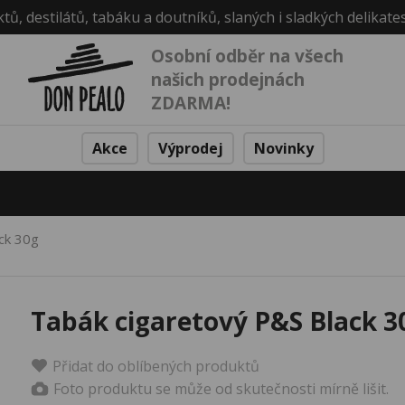
ktů, destilátů, tabáku a doutníků, slaných i sladkých delikate
Osobní odběr na všech
našich prodejnách
ZDARMA!
Akce
Výprodej
Novinky
ck 30g
Tabák cigaretový P&S Black 3
Přidat do oblíbených produktů
Foto produktu se může od skutečnosti mírně lišit.