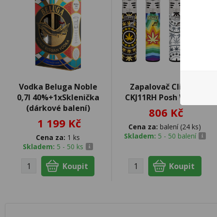
Vodka Beluga Noble
Zapalovač Clipper
0,7l 40%+1xSklenička
CKJ11RH Posh Weeds
(dárkové balení)
806 Kč
1 199 Kč
Cena za:
balení (24 ks)
Skladem:
5 - 50 balení
Cena za:
1 ks
Skladem:
5 - 50 ks