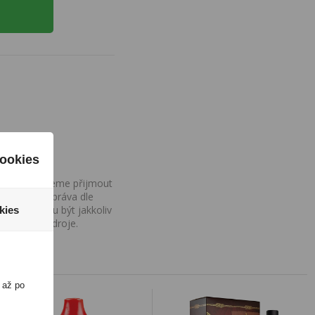
ookies
ovány, nemůžeme přijmout
iv na Vaše práva dle
í a nemohou být jakkoliv
kies
o uvedení zdroje.
 až po