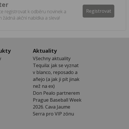
ter
Registrovat
e registrovat k odběru novinek a
 žádná akční nabídka a sleva!
ukty
Aktuality
y
Všechny aktuality
Tequila: jak se vyznat
v blanco, reposado a
añejo (a jak ji pít jinak
než na ex)
Don Pealo partnerem
Prague Baseball Week
2026. Cava Jaume
Serra pro VIP zónu