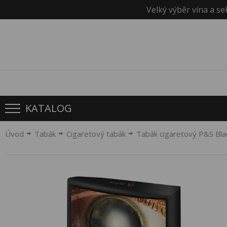
Velký výběr vína a se
KATALOG
Úvod
Tabák
Cigaretový tabák
Tabák cigaretový P&S Bla