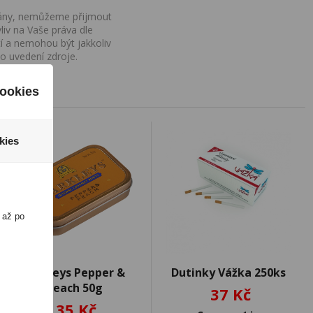
ovány, nemůžeme přijmout
iv na Vaše práva dle
í a nemohou být jakkoliv
o uvedení zdroje.
ookies
kies
 až po
Barkleys Pepper &
Dutinky Vážka 250ks
Peach 50g
37 Kč
35 Kč