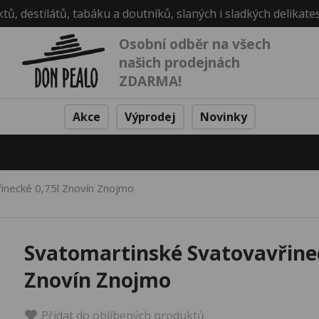
ktů, destilátů, tabáku a doutníků, slaných i sladkých delikate
Osobní odběr na všech
našich prodejnách
ZDARMA!
Akce
Výprodej
Novinky
inecké 0,75l Znovín Znojmo
Svatomartinské Svatovavřinec
Znovín Znojmo
Přidat do oblíbených produktů