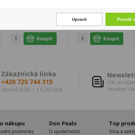
Cena za:
1 ks
Cena za:
1 ks
Skladem:
5 - 50 ks
Skladem:
5 - 50 ks
Upravit
Povolit 
Zákaznická linka
Newslet
+420 725 744 315
Zde se můžet
denně 6:00 – 15:30 hod
neunikne Vám
 o nákupu
Don Pealo
Top prod
odní podmínky
O společnosti
Vína a sekt