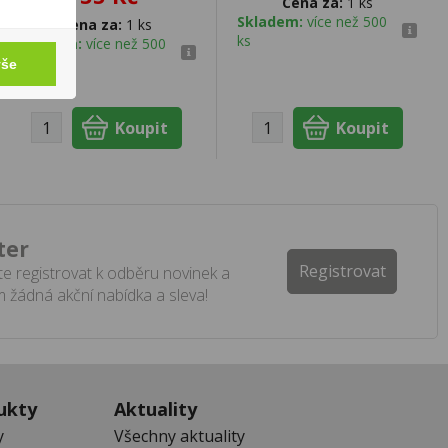
Cena za:
1 ks
Skladem:
více než 500
Cena za:
1 ks
ks
Skladem:
více než 500
ks
vše
ter
Registrovat
e registrovat k odběru novinek a
 žádná akční nabídka a sleva!
ukty
Aktuality
y
Všechny aktuality