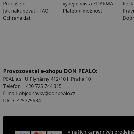
Přihlášení
výdejní místa ZDARMA
Rekl
Jak nakupovat - FAQ
Platební možnosti
Práv
Ochrana dat
Dopr
Provozovatel e-shopu DON PEALO:
PEAL a.s., U Plynárny 412/101, Praha 10
Telefon: +420 725 744 315
E-mail: objednavky@donpealo.cz
DIČ: CZ25775634
V našich kamenných prodejná