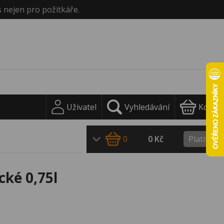
s nejen pro požitkáře.
Uživatel
Vyhledávání
Košík
0
0 Kč
Platit
ké 0,75l