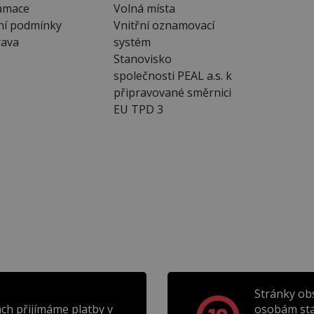
amace
Volná místa
ní podmínky
Vnitřní oznamovací
ava
systém
Stanovisko
společnosti PEAL a.s. k
připravované směrnici
EU TPD 3
Stránky ob
ch přijímáme platby v
osobám sta