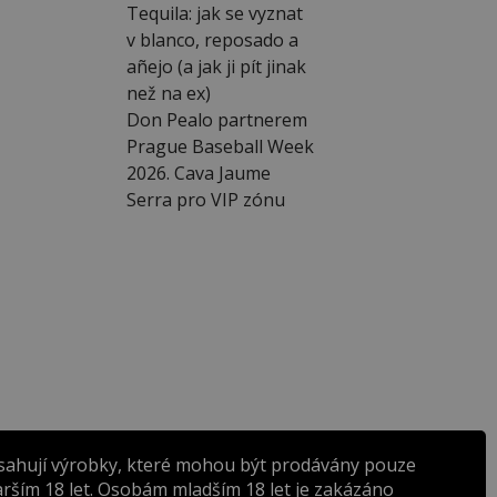
Tequila: jak se vyznat
v blanco, reposado a
añejo (a jak ji pít jinak
než na ex)
Don Pealo partnerem
Prague Baseball Week
2026. Cava Jaume
Serra pro VIP zónu
sahují výrobky, které mohou být prodávány pouze
rším 18 let. Osobám mladším 18 let je zakázáno