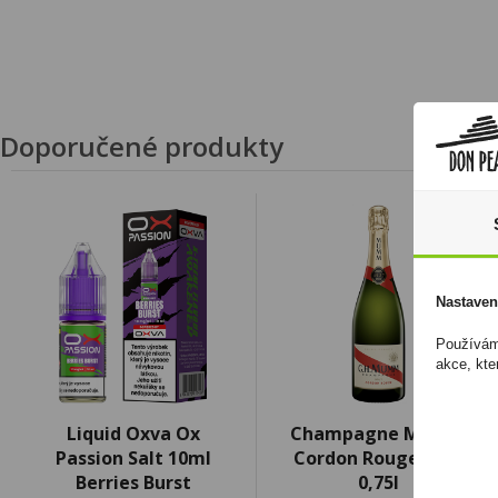
Doporučené produkty
Nastaven
Používáme
akce, kte
Liquid Oxva Ox
Champagne Mumm
Passion Salt 10ml
Cordon Rouge Brut
Berries Burst
0,75l