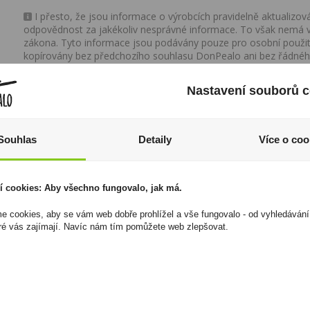
I přesto, že jsou informace o výrobcích pravidelně aktualiz
odpovědnost za jakékoliv nesprávné informace. To však nemá vl
zákona. Tyto informace jsou podávány pouze pro osobní použit
kopírovány bez předchozího souhlasu DonPealo ani bez řádnéh
Nastavení souborů c
Souhlas
Detaily
Více o coo
í cookies: Aby všechno fungovalo, jak má.
 cookies, aby se vám web dobře prohlížel a vše fungovalo - od vyhledávání
ré vás zajímají. Navíc nám tím pomůžete web zlepšovat.
Naga Malacca 0,7l
Metaxa 7* 1l 40%
40%
(karton)
529 Kč
669 Kč