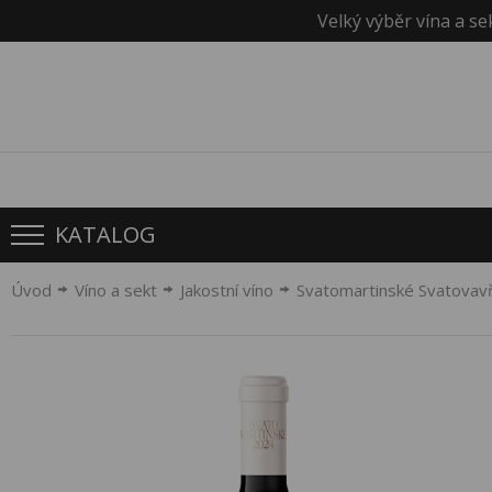
Velký výběr vína a se
KATALOG
Úvod
Víno a sekt
Jakostní víno
Svatomartinské Svatovavř