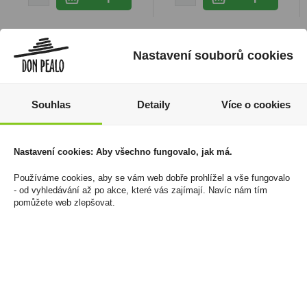
Nastavení souborů cookies
Souhlas
Detaily
Více o cookies
Nastavení cookies: Aby všechno fungovalo, jak má.
Používáme cookies, aby se vám web dobře prohlížel a vše fungovalo
- od vyhledávání až po akce, které vás zajímají. Navíc nám tím
Zapalovač PROF
Tullamore Dew Honey
pomůžete web zlepšovat.
Anodized Jetflame 8
1l 35%
Shape 25/B
489 Kč
453 Kč
Cena za:
1 ks
Skladem:
5 - 50 ks
Cena za:
balení (25 ks)
Skladem:
100 - 500 balení