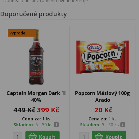
DonPealo ani bez řádného uvedení zdroje.
Doporučené produkty
výprodej
Captain Morgan Dark 1l
Popcorn Máslový 100g
40%
Arado
449 Kč
399 Kč
20 Kč
Cena za:
1 ks
Cena za:
1 ks
Skladem:
5 - 50 ks
Skladem:
5 - 50 ks