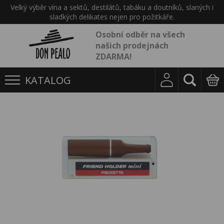
Velký výběr vína a sektů, destilátů, tabáku a doutníků, slaných i
sladkých delikates nejen pro požitkáře.
Osobní odběr na všech
našich prodejnách
ZDARMA!
KATALOG