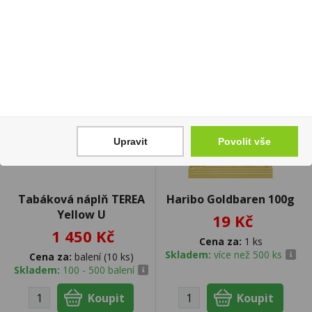
Upravit
Povolit vše
Tabáková náplň TEREA
Haribo Goldbaren 100g
Yellow U
19 Kč
1 450 Kč
Cena za:
1 ks
Skladem:
více než 500 ks
Cena za:
balení (10 ks)
Skladem:
100 - 500 balení