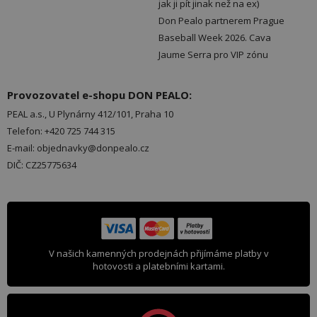
jak ji pít jinak než na ex)
Don Pealo partnerem Prague
Baseball Week 2026. Cava
Jaume Serra pro VIP zónu
Provozovatel e-shopu DON PEALO:
PEAL a.s., U Plynárny 412/101, Praha 10
Telefon: +420 725 744 315
E-mail: objednavky@donpealo.cz
DIČ: CZ25775634
V našich kamenných prodejnách přijímáme platby v
hotovosti a platebními kartami.