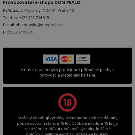
Provozovatel e-shopu DON PEALO:
PEAL a.s., U Plynárny 412/101, Praha 10
Telefon: +420 725 744 315
E-mail: objednavky@donpealo.cz
DIČ: CZ25775634
V našich kamenných prodejnách přijímáme platby v
hotovosti a platebními kartami.
Stránky obsahují výrobky, které mohou být prodávány
pouze osobám starším 18 let. Osobám mladším 18 let je
zakázáno prodávat tabákové výrobky, kuřácké
pomůcky, bylinné výrobky určené ke kouření,