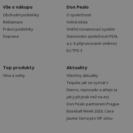
Vše o nákupu
Don Pealo
Obchodní podmínky
O společnosti
Reklamace
Volná místa
Právní podmínky
Vnitřní oznamovací systém
Doprava
Stanovisko společnosti PEAL
a.s. k připravované směrnici
EU TPD 3
Top produkty
Aktuality
Vína a sekty
Všechny aktuality
Tequila: jak se vyznat v
blanco, reposado a añejo (a
jak ji pít jinak než na ex)
Don Pealo partnerem Prague
Baseball Week 2026. Cava
Jaume Serra pro VIP zónu