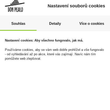
Nastavení souborů cookies
Souhlas
Detaily
Více o cookies
Kaštany Ledové 45g
Jack Daniels Honey 0,7l
35% (dárkové balení
19 Kč
Nastavení cookies: Aby všechno fungovalo, jak má.
zimní set čepice a
Cena za:
1 ks
rukavice)
Používáme cookies, aby se vám web dobře prohlížel a vše fungovalo
Skladem:
více než 500 ks
- od vyhledávání až po akce, které vás zajímají. Navíc nám tím
799 Kč
689 Kč
pomůžete web zlepšovat.
Cena za:
1 ks
Skladem:
5 - 50 ks