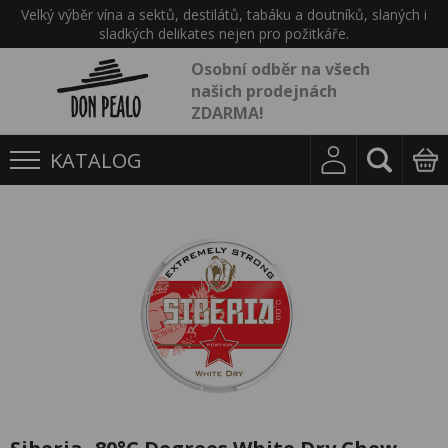
Velký výběr vína a sektů, destilátů, tabáku a doutníků, slaných i
sladkých delikates nejen pro požitkáře.
Osobní odběr na všech
našich prodejnách
ZDARMA!
KATALOG