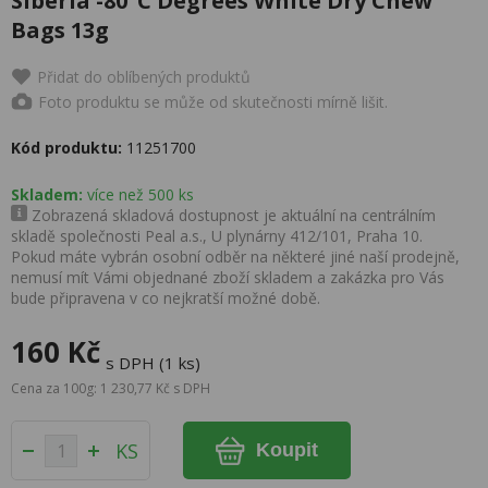
Siberia -80°C Degrees White Dry Chew
Bags 13g
Přidat do oblíbených produktů
Foto produktu se může od skutečnosti mírně lišit.
Kód produktu:
11251700
Skladem:
více než 500 ks
Zobrazená skladová dostupnost je aktuální na centrálním
skladě společnosti Peal a.s., U plynárny 412/101, Praha 10.
Pokud máte vybrán osobní odběr na některé jiné naší prodejně,
nemusí mít Vámi objednané zboží skladem a zakázka pro Vás
bude připravena v co nejkratší možné době.
160 Kč
s DPH (1 ks)
Cena za 100g: 1 230,77 Kč s DPH
KS
Koupit