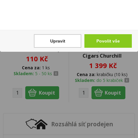
Upravit
Povolit vše
Rosé 0,75l Víno Motýl
Doutníky Stanislaw
Cigars Churchill
110 Kč
1 399 Kč
Cena za:
1 ks
Skladem:
5 - 50 ks
Cena za:
krabičku (10 ks)
Skladem:
do 5 krabiček
Rozsáhlá síť prodejen