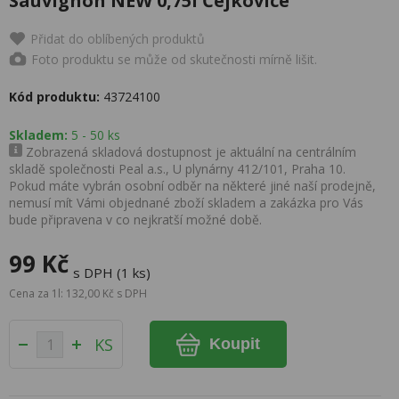
Sauvignon NEW 0,75l Čejkovice
Přidat do oblíbených produktů
Foto produktu se může od skutečnosti mírně lišit.
Kód produktu:
43724100
Skladem:
5 - 50 ks
Zobrazená skladová dostupnost je aktuální na centrálním
skladě společnosti Peal a.s., U plynárny 412/101, Praha 10.
Pokud máte vybrán osobní odběr na některé jiné naší prodejně,
nemusí mít Vámi objednané zboží skladem a zakázka pro Vás
bude připravena v co nejkratší možné době.
99 Kč
s DPH (1 ks)
Cena za 1l: 132,00 Kč s DPH
KS
Koupit