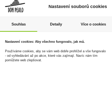
Nastavení souborů cookies
Souhlas
Detaily
Více o cookies
Nicotinové sáčky 77
Gin Larios 12 0,7l
Nastavení cookies: Aby všechno fungovalo, jak má.
Black Currant Medium
40%+1xSklo
16mg/g
429 Kč
Používáme cookies, aby se vám web dobře prohlížel a vše fungovalo
- od vyhledávání až po akce, které vás zajímají. Navíc nám tím
125 Kč
Cena za:
1 ks
pomůžete web zlepšovat.
Skladem:
5 - 50 ks
Cena za:
1 ks
Skladem:
více než 500 ks