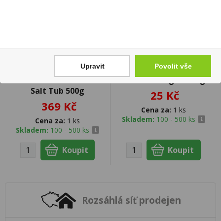
Upravit
Povolit vše
Maldon Smoked Sea
Bon Pari Original 90g
Salt Tub 500g
25 Kč
369 Kč
Cena za:
1 ks
Skladem:
100 - 500 ks
Cena za:
1 ks
Skladem:
100 - 500 ks
Rozsáhlá síť prodejen