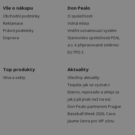
Vše o nákupu
Don Pealo
Obchodní podmínky
O společnosti
Reklamace
Volná místa
Právní podmínky
Vnitřní oznamovací systém
Doprava
Stanovisko společnosti PEAL
a.s. k připravované směrnici
EU TPD 3
Top produkty
Aktuality
Vína a sekty
Všechny aktuality
Tequila: jak se vyznat v
blanco, reposado a añejo (a
jak ji pít jinak než na ex)
Don Pealo partnerem Prague
Baseball Week 2026. Cava
Jaume Serra pro VIP zónu