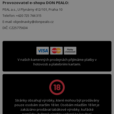
Provozovatel e-shopu DON PEALO:
PEAL a.s., U Plynárny 412/101, Praha 10
Telefon: +420 725 744 315
E-mail: objednavky@donpealo.cz
DIČ: CZ25775634
V našich kamenných prodejnách přijímáme platby v
hotovosti a platebními kartami.
Stránky obsahují výrobky, které mohou být prodávány
pouze osobám starším 18 let. Osobám mladším 18 let je
zakázáno prodávat tabákové výrobky, kuřácké