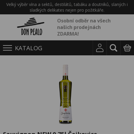
Velký výběr vína a sektů, destilátů, tabáku a doutníků, slaných i
sladkých delikates nejen pro požitkáře.
Osobní odběr na všech
našich prodejnách
ZDARMA!
KATALOG