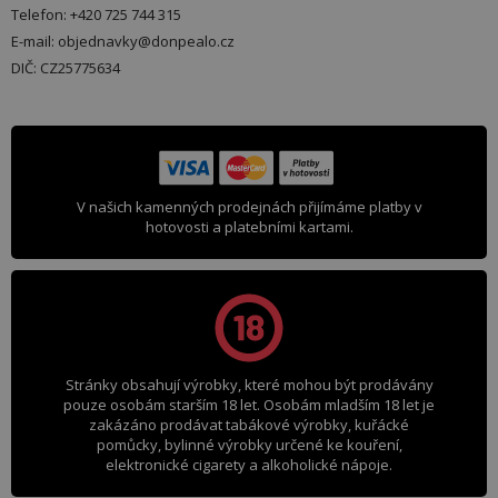
Telefon: +420 725 744 315
E-mail: objednavky@donpealo.cz
DIČ: CZ25775634
V našich kamenných prodejnách přijímáme platby v
hotovosti a platebními kartami.
Stránky obsahují výrobky, které mohou být prodávány
pouze osobám starším 18 let. Osobám mladším 18 let je
zakázáno prodávat tabákové výrobky, kuřácké
pomůcky, bylinné výrobky určené ke kouření,
elektronické cigarety a alkoholické nápoje.