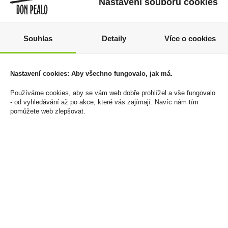
Nastavení souborů cookies
Souhlas
Detaily
Více o cookies
Zapalovač Clipper
Vodka Puschkin Clear 1l
Nastavení cookies: Aby všechno fungovalo, jak má.
CP22RH North Pole
37,5%
522 Kč
369 Kč
Používáme cookies, aby se vám web dobře prohlížel a vše fungovalo
- od vyhledávání až po akce, které vás zajímají. Navíc nám tím
Cena za:
balení (24 ks)
Cena za:
1 ks
pomůžete web zlepšovat.
Skladem:
5 - 50 balení
Skladem:
5 - 50 ks