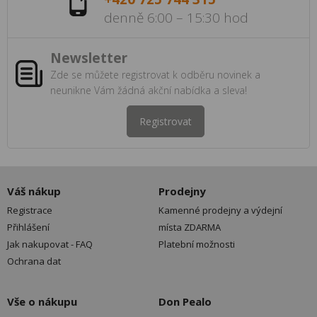
denně 6:00 – 15:30 hod
Newsletter
Zde se můžete registrovat k odběru novinek a
neunikne Vám žádná akční nabídka a sleva!
Registrovat
Váš nákup
Prodejny
Registrace
Kamenné prodejny a výdejní
Přihlášení
místa ZDARMA
Jak nakupovat - FAQ
Platební možnosti
Ochrana dat
Vše o nákupu
Don Pealo