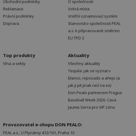
Obchodní podmínky
O společnosti
Reklamace
Volná místa
Právní podmínky
Vnitřní oznamovací systém
Doprava
Stanovisko společnosti PEAL
a.s. k připravované směrnici
EU TPD 3
Top produkty
Aktuality
Vína a sekty
Všechny aktuality
Tequila: jak se vyznat v
blanco, reposado a añejo (a
jak ji pít jinak než na ex)
Don Pealo partnerem Prague
Baseball Week 2026. Cava
Jaume Serra pro VIP zónu
Provozovatel e-shopu DON PEALO:
PEAL a.s., U Plynárny 412/101, Praha 10