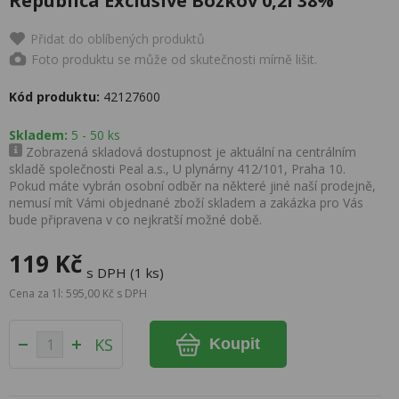
Republica Exclusive Božkov 0,2l 38%
Přidat do oblíbených produktů
Foto produktu se může od skutečnosti mírně lišit.
Kód produktu:
42127600
Skladem:
5 - 50 ks
Zobrazená skladová dostupnost je aktuální na centrálním
skladě společnosti Peal a.s., U plynárny 412/101, Praha 10.
Pokud máte vybrán osobní odběr na některé jiné naší prodejně,
nemusí mít Vámi objednané zboží skladem a zakázka pro Vás
bude připravena v co nejkratší možné době.
119 Kč
s DPH (1 ks)
Cena za 1l: 595,00 Kč s DPH
KS
Koupit