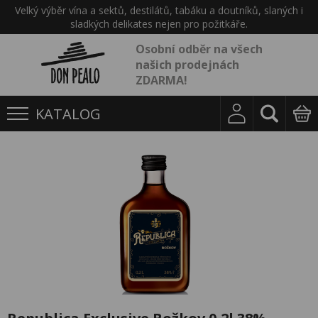
Velký výběr vína a sektů, destilátů, tabáku a doutníků, slaných i
sladkých delikates nejen pro požitkáře.
Osobní odběr na všech
našich prodejnách
ZDARMA!
KATALOG