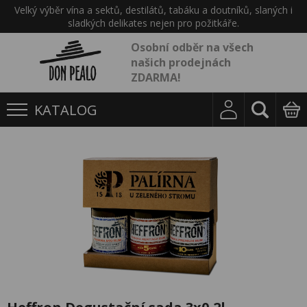
Velký výběr vína a sektů, destilátů, tabáku a doutníků, slaných i
sladkých delikates nejen pro požitkáře.
Osobní odběr na všech
našich prodejnách
ZDARMA!
KATALOG