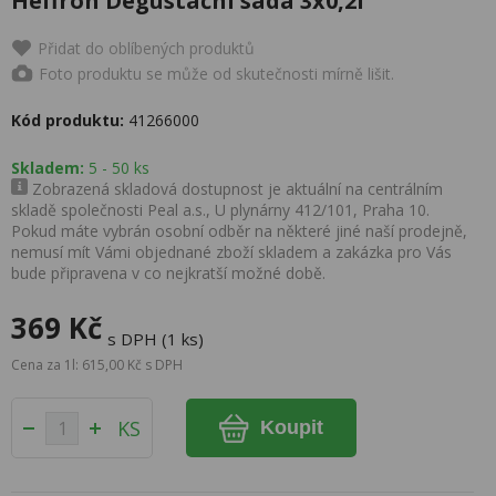
Heffron Degustační sada 3x0,2l
Přidat do oblíbených produktů
Foto produktu se může od skutečnosti mírně lišit.
Kód produktu:
41266000
Skladem:
5 - 50 ks
Zobrazená skladová dostupnost je aktuální na centrálním
skladě společnosti Peal a.s., U plynárny 412/101, Praha 10.
Pokud máte vybrán osobní odběr na některé jiné naší prodejně,
nemusí mít Vámi objednané zboží skladem a zakázka pro Vás
bude připravena v co nejkratší možné době.
369 Kč
s DPH (1 ks)
Cena za 1l: 615,00 Kč s DPH
KS
Koupit