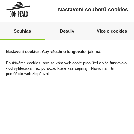
Nastavení souborů cookies
Souhlas
Detaily
Více o cookies
Sauvignon Blanc 0,75l
Haribo Happy Cherries
Casa Lo Matta
100g
Nastavení cookies: Aby všechno fungovalo, jak má.
79 Kč
19 Kč
Používáme cookies, aby se vám web dobře prohlížel a vše fungovalo
- od vyhledávání až po akce, které vás zajímají. Navíc nám tím
Cena za:
1 ks
Cena za:
1 ks
pomůžete web zlepšovat.
Skladem:
5 - 50 ks
Skladem:
100 - 500 ks
výprodej