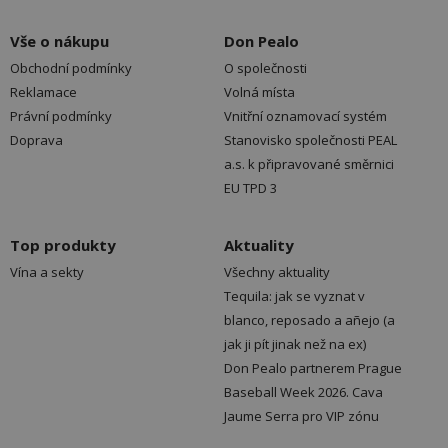
Vše o nákupu
Don Pealo
Obchodní podmínky
O společnosti
Reklamace
Volná místa
Právní podmínky
Vnitřní oznamovací systém
Doprava
Stanovisko společnosti PEAL
a.s. k připravované směrnici
EU TPD 3
Top produkty
Aktuality
Vína a sekty
Všechny aktuality
Tequila: jak se vyznat v
blanco, reposado a añejo (a
jak ji pít jinak než na ex)
Don Pealo partnerem Prague
Baseball Week 2026. Cava
Jaume Serra pro VIP zónu