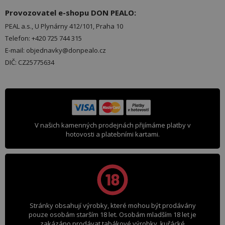
Provozovatel e-shopu DON PEALO:
PEAL a.s., U Plynárny 412/101, Praha 10
Telefon: +420 725 744 315
E-mail: objednavky@donpealo.cz
DIČ: CZ25775634
V našich kamenných prodejnách přijímáme platby v
hotovosti a platebními kartami.
Stránky obsahují výrobky, které mohou být prodávány
pouze osobám starším 18 let. Osobám mladším 18 let je
zakázáno prodávat tabákové výrobky, kuřácké