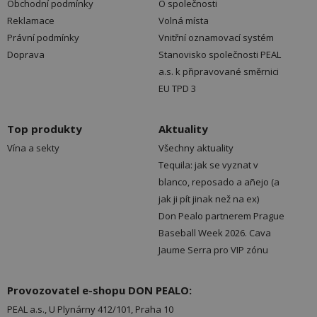
Obchodní podmínky
O společnosti
Reklamace
Volná místa
Právní podmínky
Vnitřní oznamovací systém
Doprava
Stanovisko společnosti PEAL
a.s. k připravované směrnici
EU TPD 3
Top produkty
Aktuality
Vína a sekty
Všechny aktuality
Tequila: jak se vyznat v
blanco, reposado a añejo (a
jak ji pít jinak než na ex)
Don Pealo partnerem Prague
Baseball Week 2026. Cava
Jaume Serra pro VIP zónu
Provozovatel e-shopu DON PEALO:
PEAL a.s., U Plynárny 412/101, Praha 10