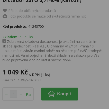
Dictador 20YO 0,7l 40% (karton)
Přidat do oblíbených produktů
Foto produktu se může od skutečnosti mírně lišit.
Kód produktu:
41243700
Skladem:
5 - 50 ks
Zobrazená skladová dostupnost je aktuální na centrálním
skladě společnosti Peal a.s., U plynárny 412/101, Praha 10.
Pokud máte vybrán osobní odběr na některé jiné naší prodejně,
nemusí mít Vámi objednané zboží skladem a zakázka pro Vás
bude připravena v co nejkratší možné době.
1 049 Kč
s DPH (1 ks)
Cena za 1l: 1 498,57 Kč s DPH
KS
Koupit