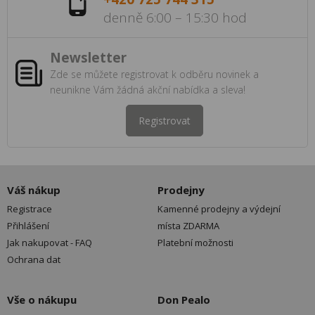
denně 6:00 – 15:30 hod
Newsletter
Zde se můžete registrovat k odběru novinek a
neunikne Vám žádná akční nabídka a sleva!
Registrovat
Váš nákup
Prodejny
Registrace
Kamenné prodejny a výdejní
Přihlášení
místa ZDARMA
Jak nakupovat - FAQ
Platební možnosti
Ochrana dat
Vše o nákupu
Don Pealo