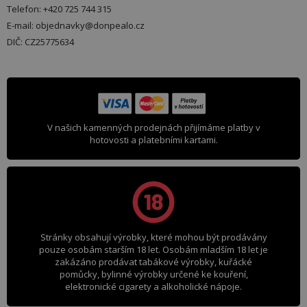
Telefon: +420 725 744 315
E-mail: objednavky@donpealo.cz
DIČ: CZ25775634
V našich kamenných prodejnách přijímáme platby v
hotovosti a platebními kartami.
Stránky obsahují výrobky, které mohou být prodávány
pouze osobám starším 18 let. Osobám mladším 18 let je
zakázáno prodávat tabákové výrobky, kuřácké
pomůcky, bylinné výrobky určené ke kouření,
elektronické cigarety a alkoholické nápoje.