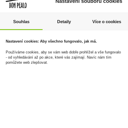
Nastavení souborů cookies
Souhlas
Detaily
Více o cookies
Martini Rosato 1l 15%
Čaj Ahmad Tea Rosehip
Nastavení cookies: Aby všechno fungovalo, jak má.
Cherry 20 sáčků
269 Kč
79 Kč
Používáme cookies, aby se vám web dobře prohlížel a vše fungovalo
Cena za:
1 ks
- od vyhledávání až po akce, které vás zajímají. Navíc nám tím
Skladem:
do 5 ks
Cena za:
1 ks
pomůžete web zlepšovat.
Skladem:
do 5 ks