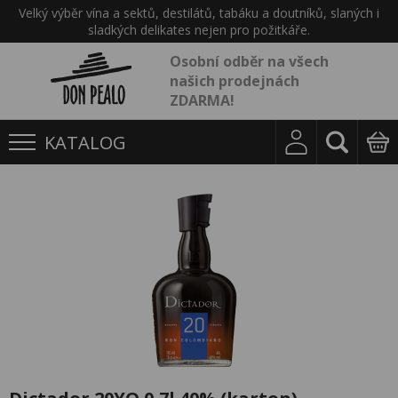
Velký výběr vína a sektů, destilátů, tabáku a doutníků, slaných i
sladkých delikates nejen pro požitkáře.
Osobní odběr na všech
našich prodejnách
ZDARMA!
KATALOG