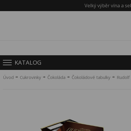
Velký výběr vína a se
KATALOG
Úvod
Cukrovinky
Čokoláda
Čokoládové tabulky
Rudolf