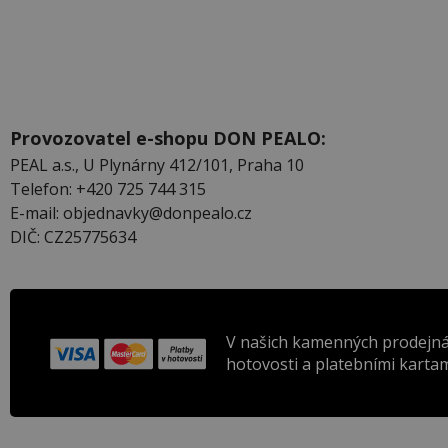
Provozovatel e-shopu DON PEALO:
PEAL a.s., U Plynárny 412/101, Praha 10
Telefon: +420 725 744 315
E-mail: objednavky@donpealo.cz
DIČ: CZ25775634
V našich kamenných prodejná
hotovosti a platebními kartam