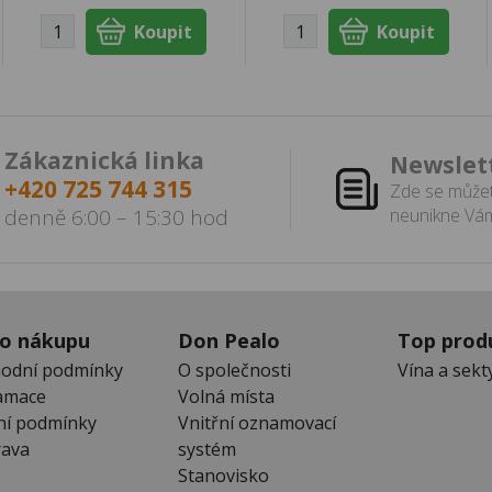
Zákaznická linka
Newslet
+420 725 744 315
Zde se můžet
denně 6:00 – 15:30 hod
neunikne Vám
 o nákupu
Don Pealo
Top prod
odní podmínky
O společnosti
Vína a sekt
amace
Volná místa
ní podmínky
Vnitřní oznamovací
ava
systém
Stanovisko