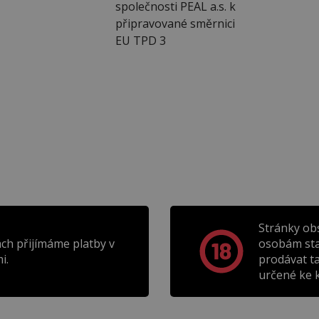
společnosti PEAL a.s. k
připravované směrnici
EU TPD 3
Stránky ob
ch přijímáme platby v
osobám sta
i.
prodávat t
určené ke k