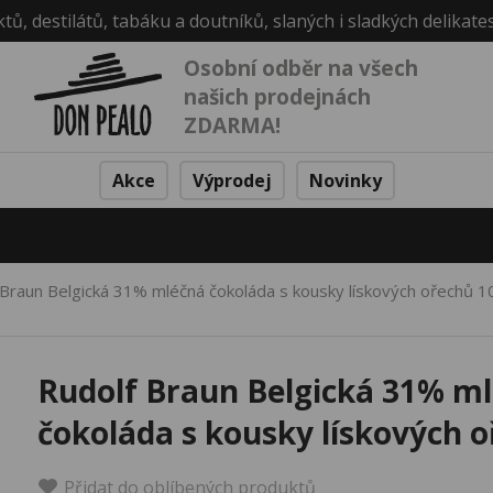
ktů, destilátů, tabáku a doutníků, slaných i sladkých delikate
Osobní odběr na všech
našich prodejnách
ZDARMA!
Akce
Výprodej
Novinky
 Braun Belgická 31% mléčná čokoláda s kousky lískových ořechů 
Rudolf Braun Belgická 31% m
čokoláda s kousky lískových 
Přidat do oblíbených produktů