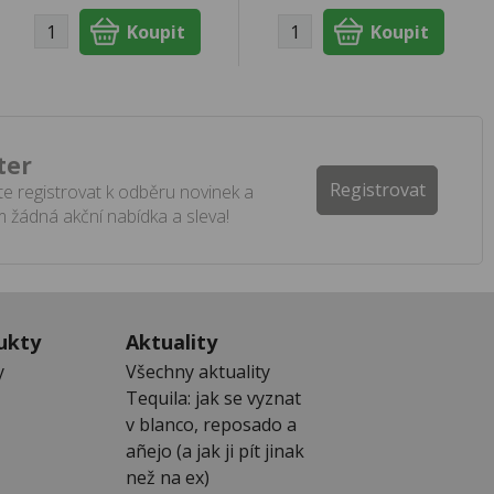
ter
Registrovat
e registrovat k odběru novinek a
 žádná akční nabídka a sleva!
ukty
Aktuality
y
Všechny aktuality
Tequila: jak se vyznat
v blanco, reposado a
añejo (a jak ji pít jinak
než na ex)