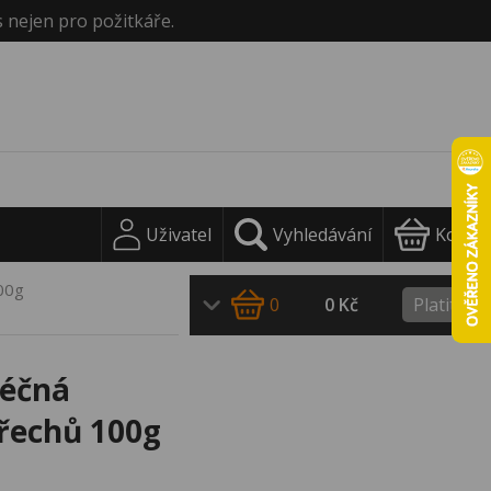
s nejen pro požitkáře.
Uživatel
Vyhledávání
Košík
100g
0
0 Kč
Platit
léčná
ořechů 100g