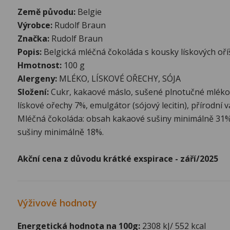
Země původu:
Belgie
Výrobce:
Rudolf Braun
Značka:
Rudolf Braun
Popis:
Belgická mléčná čokoláda s kousky lískových oř
Hmotnost:
100 g
Alergeny:
MLÉKO, LÍSKOVÉ OŘECHY, SÓJA
Složení:
Cukr, kakaové máslo, sušené plnotučné mléko
lískové ořechy 7%, emulgátor (sójový lecitin), přírodní 
Mléčná čokoláda: obsah kakaové sušiny minimálně 31
sušiny minimálně 18%.
Akční cena z důvodu krátké exspirace - září/2025
Výživové hodnoty
Energetická hodnota na 100g:
2308 kJ/ 552 kcal