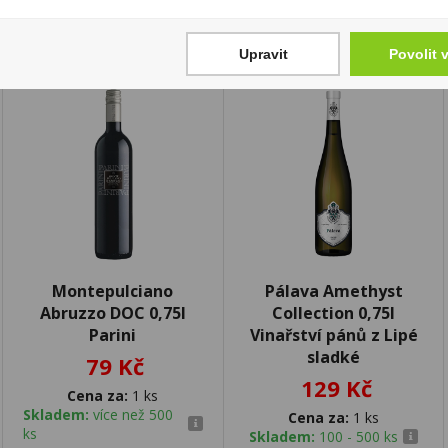
Upravit
Povolit 
Montepulciano
Pálava Amethyst
Abruzzo DOC 0,75l
Collection 0,75l
Parini
Vinařství pánů z Lipé
sladké
79 Kč
129 Kč
Cena za:
1 ks
Skladem:
více než 500
Cena za:
1 ks
ks
Skladem:
100 - 500 ks