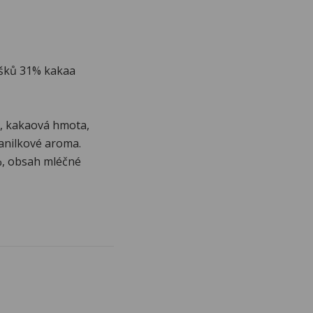
íšků 31% kakaa
, kakaová hmota,
vanilkové aroma.
%, obsah mléčné