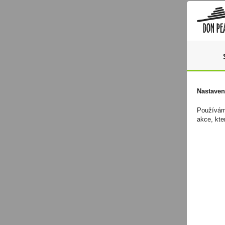
Nastaven
Používáme
akce, kte