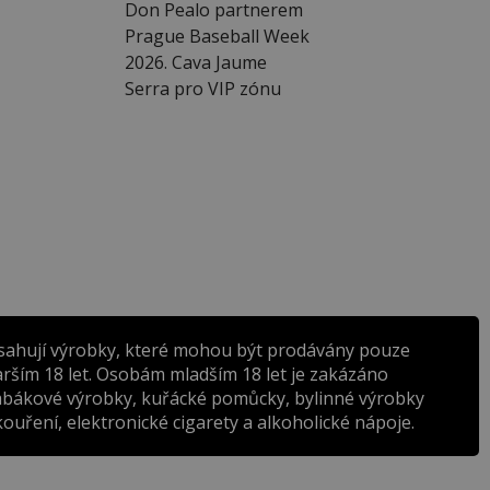
Don Pealo partnerem
Prague Baseball Week
2026. Cava Jaume
Serra pro VIP zónu
sahují výrobky, které mohou být prodávány pouze
rším 18 let. Osobám mladším 18 let je zakázáno
abákové výrobky, kuřácké pomůcky, bylinné výrobky
ouření, elektronické cigarety a alkoholické nápoje.