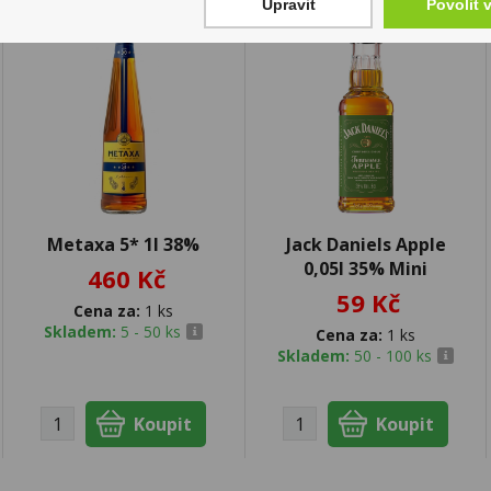
Upravit
Povolit 
Metaxa 5* 1l 38%
Jack Daniels Apple
0,05l 35% Mini
460 Kč
59 Kč
Cena za:
1 ks
Skladem:
5 - 50 ks
Cena za:
1 ks
Skladem:
50 - 100 ks