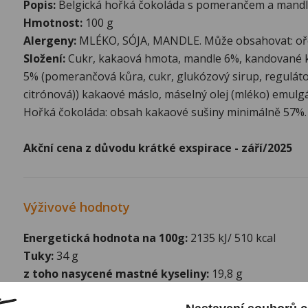
Popis:
Belgická hořká čokoláda s pomerančem a mand
Hmotnost:
100 g
Alergeny:
MLÉKO, SÓJA, MANDLE. Může obsahovat: oře
Složení:
Cukr, kakaová hmota, mandle 6%, kandované
5% (pomerančová kůra, cukr, glukózový sirup, regulátor
citrónová)) kakaové máslo, máselný olej (mléko) emulgáto
Hořká čokoláda: obsah kakaové sušiny minimálně 57%.
Akční cena z důvodu krátké exspirace - září/2025
Výživové hodnoty
Energetická hodnota na 100g:
2135 kJ/ 510 kcal
Tuky:
34 g
z toho nasycené mastné kyseliny:
19,8 g
Sacharidy:
44 g