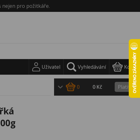
s nejen pro požitkáře.
Uživatel
Vyhledávání
Košík
0
0 Kč
Platit
ořká
100g