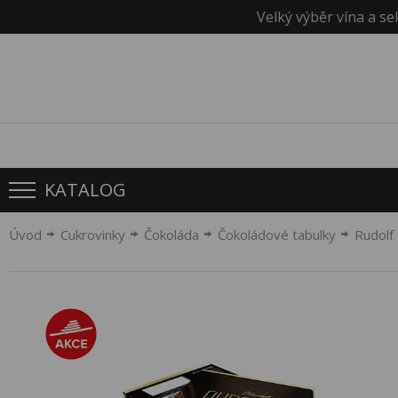
Velký výběr vína a se
KATALOG
Úvod
Cukrovinky
Čokoláda
Čokoládové tabulky
Rudolf