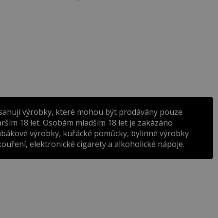
sahují výrobky, které mohou být prodávány pouze
rším 18 let. Osobám mladším 18 let je zakázáno
abákové výrobky, kuřácké pomůcky, bylinné výrobky
ouření, elektronické cigarety a alkoholické nápoje.