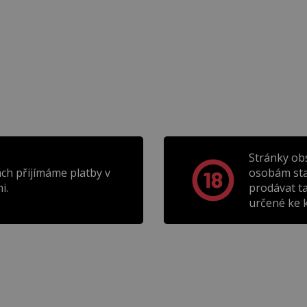
Stránky ob
ch přijímáme platby v
osobám sta
i.
prodávat t
určené ke k