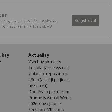
ter
Registrovat
e registrovat k odběru novinek a
 žádná akční nabídka a sleva!
ukty
Aktuality
y
Všechny aktuality
Tequila: jak se vyznat
v blanco, reposado a
añejo (a jak ji pít jinak
než na ex)
Don Pealo partnerem
Prague Baseball Week
2026. Cava Jaume
Serra pro VIP zónu