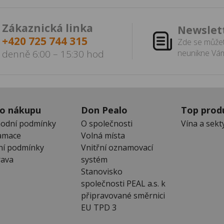
Zákaznická linka
Newslet
+420 725 744 315
Zde se můžet
denně 6:00 – 15:30 hod
neunikne Vám
 o nákupu
Don Pealo
Top prod
odní podmínky
O společnosti
Vína a sekt
amace
Volná místa
ní podmínky
Vnitřní oznamovací
ava
systém
Stanovisko
společnosti PEAL a.s. k
připravované směrnici
EU TPD 3