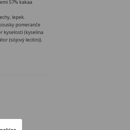
lemi 57% kakaa
chy, lepek.
 kousky pomeranče
 kyselosti (kyselina
r (sójový lecitin)).