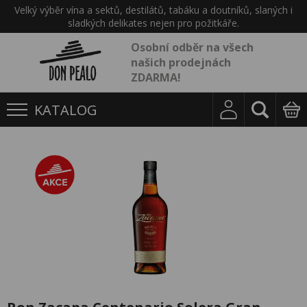
Velký výběr vína a sektů, destilátů, tabáku a doutníků, slaných i
sladkých delikates nejen pro požitkáře.
Osobní odběr na všech
našich prodejnách
ZDARMA!
KATALOG