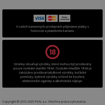
V našich kamenných prodejnách přijímáme platby v
hotovosti a platebními kartami.
Stránky obsahují výrobky, které mohou být prodávány
pouze osobám starším 18 let. Osobám mladším 18 let je
zakázáno prodávat tabákové výrobky, kuřácké
pomůcky, bylinné výrobky určené ke kouření,
elektronické cigarety a alkoholické nápoje.
Copyright © 2012-2025 PEAL a.s. Všechna práva vyhrazena.