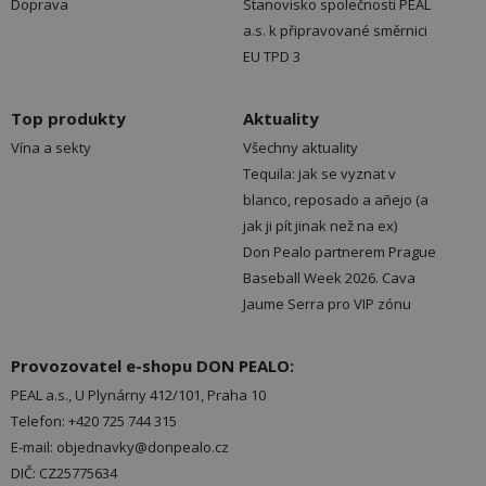
Doprava
Stanovisko společnosti PEAL
a.s. k připravované směrnici
EU TPD 3
Top produkty
Aktuality
Vína a sekty
Všechny aktuality
Tequila: jak se vyznat v
blanco, reposado a añejo (a
jak ji pít jinak než na ex)
Don Pealo partnerem Prague
Baseball Week 2026. Cava
Jaume Serra pro VIP zónu
Provozovatel e-shopu DON PEALO:
PEAL a.s., U Plynárny 412/101, Praha 10
Telefon: +420 725 744 315
E-mail: objednavky@donpealo.cz
DIČ: CZ25775634