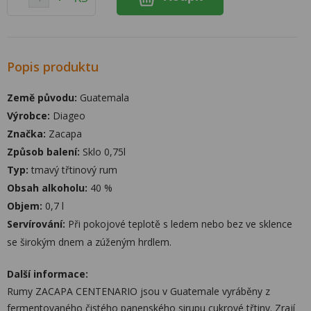
Popis produktu
Země původu:
Guatemala
Výrobce:
Diageo
Značka:
Zacapa
Způsob balení:
Sklo 0,75l
Typ:
tmavý třtinový rum
Obsah alkoholu:
40 %
Objem:
0,7 l
Servírování:
Při pokojové teplotě s ledem nebo bez ve sklence
se širokým dnem a zúženým hrdlem.
Další informace:
Rumy ZACAPA CENTENARIO jsou v Guatemale vyráběny z
fermentovaného čistého panenského sirupu cukrové třtiny. Zrají