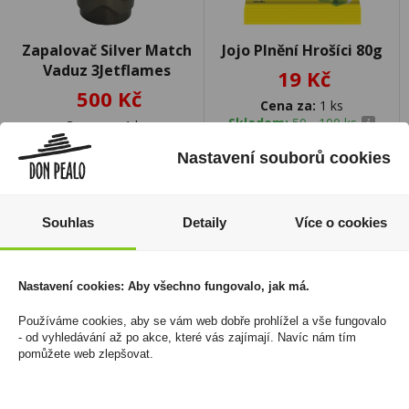
Zapalovač Silver Match
Jojo Plnění Hrošíci 80g
Vaduz 3Jetflames
19 Kč
500 Kč
Cena za:
1 ks
Skladem:
50 - 100 ks
Cena za:
1 ks
Skladem:
5 - 50 ks
Nastavení souborů cookies
Souhlas
Detaily
Více o cookies
Nastavení cookies: Aby všechno fungovalo, jak má.
Používáme cookies, aby se vám web dobře prohlížel a vše fungovalo
- od vyhledávání až po akce, které vás zajímají. Navíc nám tím
pomůžete web zlepšovat.