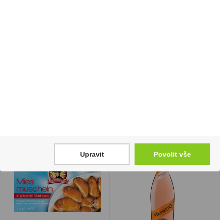
Liquid Syx Nic Salt 10ml
Tramín červený 0,75l
Raspberry Lemon
Víno Motýl
10mg/ml
110 Kč
260 Kč
Cena za:
1 ks
Skladem:
5 - 50 ks
Cena za:
1 ks
Skladem:
5 - 50 ks
Upravit
Povolit vše