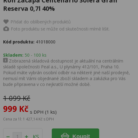
Ron Zacapa Centenario Solera Gran
Reserva 0,7l 40%
Přidat do oblíbených produktů
Foto produktu se může od skutečnosti mírně lišit.
Kód produktu:
41018000
Skladem:
50 - 100 ks
Zobrazená skladová dostupnost je aktuální na centrálním
skladě společnosti Peal a.s., U plynárny 412/101, Praha 10.
Pokud máte vybrán osobní odběr na některé jiné naší prodejně,
nemusí mít Vámi objednané zboží skladem a zakázka pro Vás
bude připravena v co nejkratší možné době.
1 099 Kč
999 Kč
s DPH (1 ks)
Cena za 1l: 1 427,14 Kč s DPH
KS
Koupit