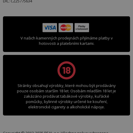
DIČ: CZ25775634
V našich kamenných prodejnách přijímáme platby v
hotovosti a platebními kartami.
Stránky obsahují výrobky, které mohou být prodávány
pouze osobám starším 18 let. Osobám mladším 18 let je
zakázáno prodávat tabákové výrobky, kuřácké
pomůcky, bylinné výrobky určené ke kouření,
elektronické cigarety a alkoholické nápoje.