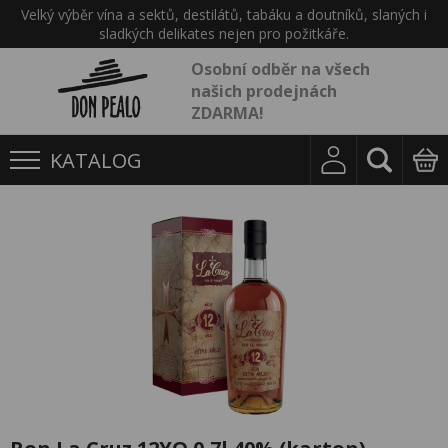
Velký výběr vína a sektů, destilátů, tabáku a doutníků, slaných i
sladkých delikates nejen pro požitkáře.
Osobní odběr na všech
našich prodejnách
ZDARMA!
KATALOG