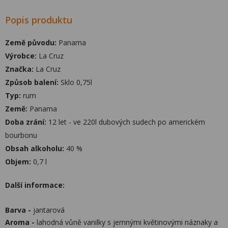
Popis produktu
Země původu:
Panama
Výrobce:
La Cruz
Značka:
La Cruz
Způsob balení:
Sklo 0,75l
Typ:
rum
Země:
Panama
Doba zrání:
12 let - ve 220l dubových sudech po americkém
bourbonu
Obsah alkoholu:
40 %
Objem:
0,7 l
Další informace:
Barva -
jantarová
Aroma -
lahodná vůně vanilky s jemnými květinovými náznaky a