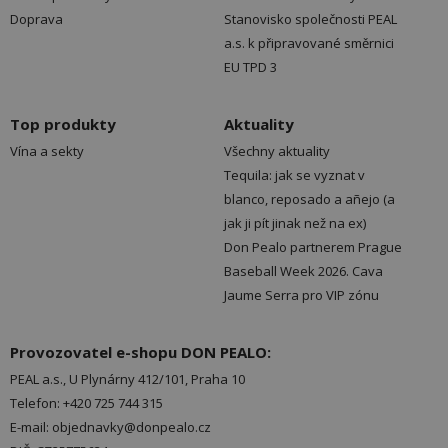
Doprava
Stanovisko společnosti PEAL
a.s. k připravované směrnici
EU TPD 3
Top produkty
Aktuality
Vína a sekty
Všechny aktuality
Tequila: jak se vyznat v
blanco, reposado a añejo (a
jak ji pít jinak než na ex)
Don Pealo partnerem Prague
Baseball Week 2026. Cava
Jaume Serra pro VIP zónu
Provozovatel e-shopu DON PEALO:
PEAL a.s., U Plynárny 412/101, Praha 10
Telefon: +420 725 744 315
E-mail: objednavky@donpealo.cz