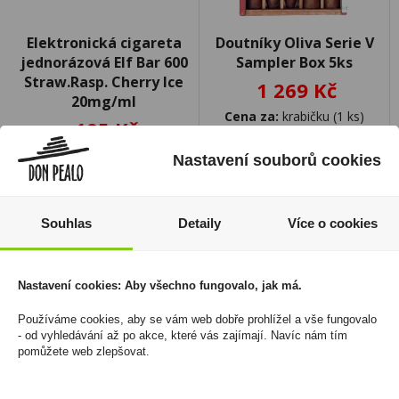
Elektronická cigareta
Doutníky Oliva Serie V
jednorázová Elf Bar 600
Sampler Box 5ks
Straw.Rasp. Cherry Ice
1 269 Kč
20mg/ml
Cena za:
krabičku (1 ks)
195 Kč
Skladem:
do 5 krabiček
Cena za:
1 ks
Nastavení souborů cookies
Skladem:
50 - 100 ks
Souhlas
Detaily
Více o cookies
Nastavení cookies: Aby všechno fungovalo, jak má.
Používáme cookies, aby se vám web dobře prohlížel a vše fungovalo
- od vyhledávání až po akce, které vás zajímají. Navíc nám tím
pomůžete web zlepšovat.