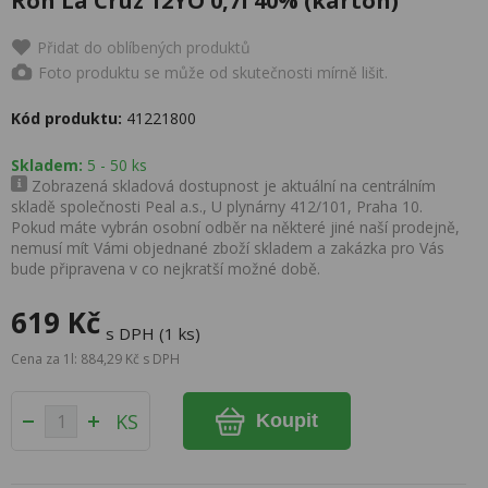
Ron La Cruz 12YO 0,7l 40% (karton)
Přidat do oblíbených produktů
Foto produktu se může od skutečnosti mírně lišit.
Kód produktu:
41221800
Skladem:
5 - 50 ks
Zobrazená skladová dostupnost je aktuální na centrálním
skladě společnosti Peal a.s., U plynárny 412/101, Praha 10.
Pokud máte vybrán osobní odběr na některé jiné naší prodejně,
nemusí mít Vámi objednané zboží skladem a zakázka pro Vás
bude připravena v co nejkratší možné době.
619 Kč
s DPH (1 ks)
Cena za 1l: 884,29 Kč s DPH
KS
Koupit