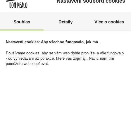
Nastavení souborů cookies
Souhlas
Detaily
Více o cookies
Chardonnay Private
Tabák Mac Baren Black
Reserve 0,75l Aromo
Ambrosia 50g
Nastavení cookies: Aby všechno fungovalo, jak má.
129 Kč
479 Kč
Používáme cookies, aby se vám web dobře prohlížel a vše fungovalo
Cena za:
1 ks
Cena za:
1 ks
- od vyhledávání až po akce, které vás zajímají. Navíc nám tím
Skladem:
5 - 50 ks
Skladem:
do 5 ks
pomůžete web zlepšovat.