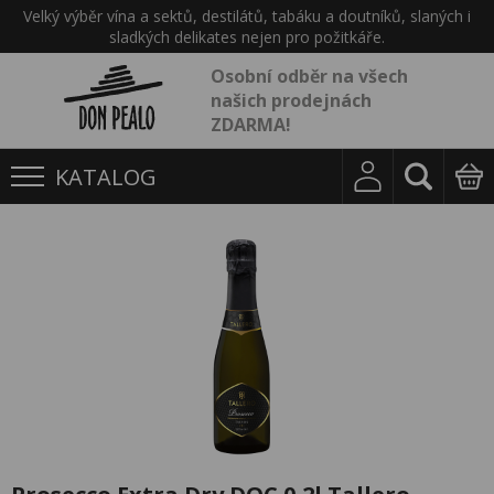
Velký výběr vína a sektů, destilátů, tabáku a doutníků, slaných i
sladkých delikates nejen pro požitkáře.
Osobní odběr na všech
našich prodejnách
ZDARMA!
KATALOG