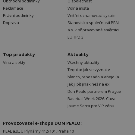
Obchodní podmínky
O společnosti
Reklamace
Volná místa
Právní podmínky
Vnitřní oznamovací systém
Doprava
Stanovisko společnosti PEAL
a.s. k připravované směrnici
EU TPD 3
Top produkty
Aktuality
Vína a sekty
Všechny aktuality
Tequila: jak se vyznat v
blanco, reposado a añejo (a
jak ji pít jinak než na ex)
Don Pealo partnerem Prague
Baseball Week 2026. Cava
Jaume Serra pro VIP zónu
Provozovatel e-shopu DON PEALO:
PEAL a.s., U Plynárny 412/101, Praha 10