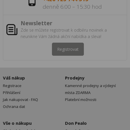
denně 6:00 – 15:30 hod
Newsletter
Zde se můžete registrovat k odběru novinek a
neunikne Vám žádná akční nabídka a sleva!
Registrovat
Váš nákup
Prodejny
Registrace
Kamenné prodejny a výdejní
Přihlášení
místa ZDARMA
Jak nakupovat - FAQ
Platební možnosti
Ochrana dat
Vše o nákupu
Don Pealo