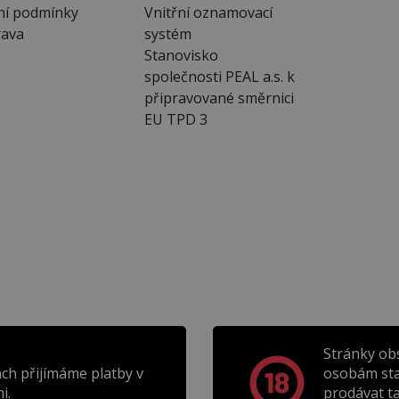
ní podmínky
Vnitřní oznamovací
ava
systém
Stanovisko
společnosti PEAL a.s. k
připravované směrnici
EU TPD 3
Stránky ob
ch přijímáme platby v
osobám sta
i.
prodávat t