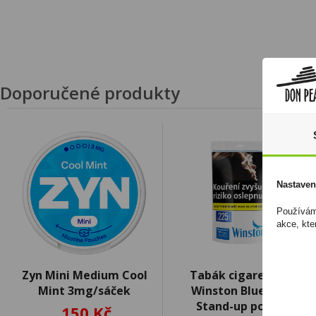
Doporučené produkty
Nastaven
Používáme
akce, kte
Zyn Mini Medium Cool
Tabák cigaretový
Mint 3mg/sáček
Winston Blue 93g
Stand-up pouch
150 Kč