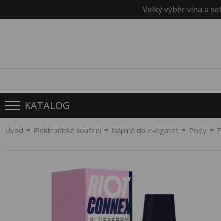
Velký výběr vína a se
KATALOG
Úvod
Elektronické kouření
Náplně do e-cigaret
Pody
P