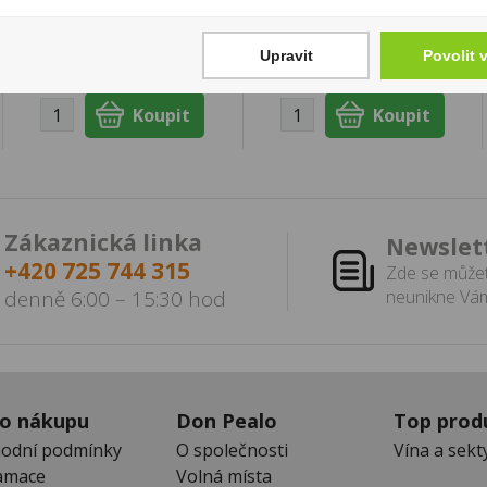
Cena za:
1 ks
Cena za:
1 ks
Skladem:
5 - 50 ks
Skladem:
více než 500
Upravit
Povolit 
ks
Zákaznická linka
Newslet
+420 725 744 315
Zde se můžet
denně 6:00 – 15:30 hod
neunikne Vám
 o nákupu
Don Pealo
Top prod
odní podmínky
O společnosti
Vína a sekt
amace
Volná místa