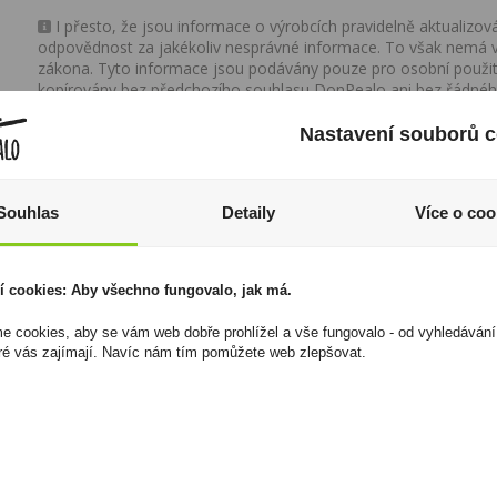
I přesto, že jsou informace o výrobcích pravidelně aktualiz
odpovědnost za jakékoliv nesprávné informace. To však nemá vl
zákona. Tyto informace jsou podávány pouze pro osobní použit
kopírovány bez předchozího souhlasu DonPealo ani bez řádnéh
Nastavení souborů c
Souhlas
Detaily
Více o coo
í cookies: Aby všechno fungovalo, jak má.
 cookies, aby se vám web dobře prohlížel a vše fungovalo - od vyhledávání
ré vás zajímají. Navíc nám tím pomůžete web zlepšovat.
Gold Cock 10YO 0,7l
Pod Syx Coconut
49,2%
Melon 16,5mg/ml
869 Kč
240 Kč