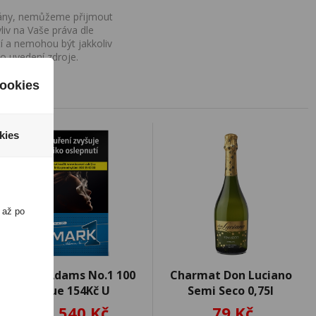
ovány, nemůžeme přijmout
iv na Vaše práva dle
í a nemohou být jakkoliv
o uvedení zdroje.
ookies
kies
 až po
Mark Adams No.1 100
Charmat Don Luciano
Blue 154Kč U
Semi Seco 0,75l
1 540 Kč
79 Kč