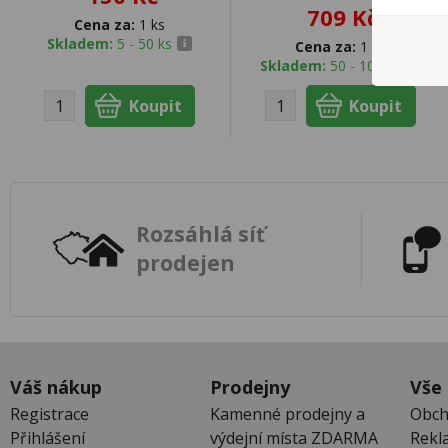
709 Kč
Cena za:
1 ks
Skladem:
5 - 50 ks
Cena za:
1 ks
Skladem:
50 - 100 ks
Rozsáhlá síť
prodejen
Váš nákup
Prodejny
Vše
Registrace
Kamenné prodejny a
Obch
Přihlášení
výdejní místa ZDARMA
Rekl