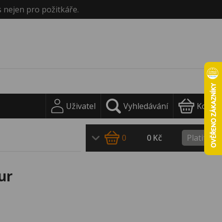
s nejen pro požitkáře.
Uživatel
Vyhledávání
Košík
0
0 Kč
Platit
ur