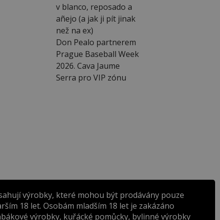
v blanco, reposado a
añejo (a jak ji pít jinak
než na ex)
Don Pealo partnerem
Prague Baseball Week
2026. Cava Jaume
Serra pro VIP zónu
sahují výrobky, které mohou být prodávány pouze
rším 18 let. Osobám mladším 18 let je zakázáno
abákové výrobky, kuřácké pomůcky, bylinné výrobky