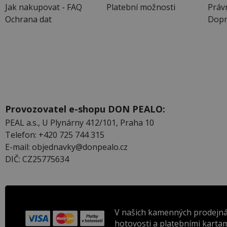
Jak nakupovat - FAQ
Platební možnosti
Práv
Ochrana dat
Dopr
Provozovatel e-shopu DON PEALO:
PEAL a.s., U Plynárny 412/101, Praha 10
Telefon: +420 725 744 315
E-mail: objednavky@donpealo.cz
DIČ: CZ25775634
V našich kamenných prodejná
hotovosti a platebními kartam