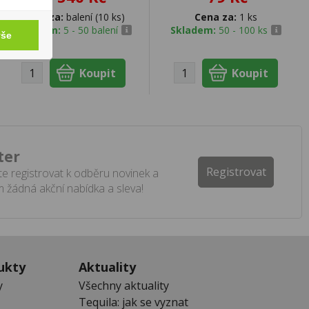
Cena za:
balení (10 ks)
Cena za:
1 ks
Skladem:
5 - 50 balení
Skladem:
50 - 100 ks
vše
ter
Registrovat
e registrovat k odběru novinek a
 žádná akční nabídka a sleva!
ukty
Aktuality
y
Všechny aktuality
Tequila: jak se vyznat