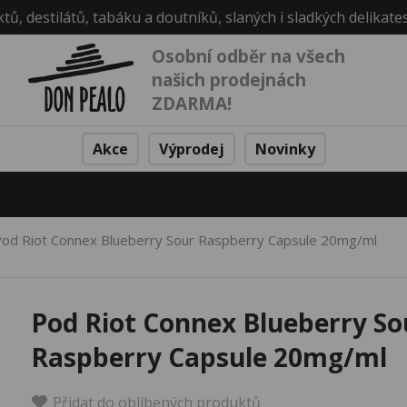
ktů, destilátů, tabáku a doutníků, slaných i sladkých delikate
Osobní odběr na všech
našich prodejnách
ZDARMA!
Akce
Výprodej
Novinky
od Riot Connex Blueberry Sour Raspberry Capsule 20mg/ml
Pod Riot Connex Blueberry So
Raspberry Capsule 20mg/ml
Přidat do oblíbených produktů