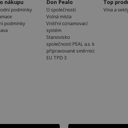
 o nákupu
Don Pealo
Top prod
odní podmínky
O společnosti
Vína a sekt
amace
Volná místa
ní podmínky
Vnitřní oznamovací
ava
systém
Stanovisko
společnosti PEAL a.s. k
připravované směrnici
EU TPD 3