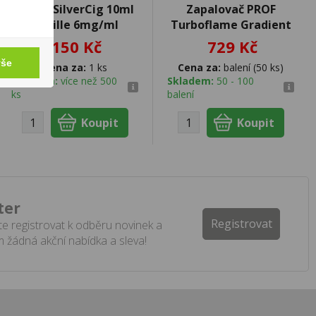
Liquid SilverCig 10ml
Zapalovač PROF
Vanille 6mg/ml
Turboflame Gradient
150 Kč
729 Kč
vše
Cena za:
1 ks
Cena za:
balení (50 ks)
Skladem:
více než 500
Skladem:
50 - 100
ks
balení
ter
Registrovat
e registrovat k odběru novinek a
 žádná akční nabídka a sleva!