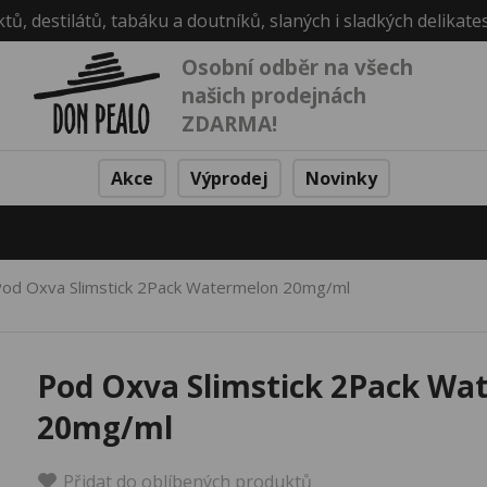
ktů, destilátů, tabáku a doutníků, slaných i sladkých delikate
Osobní odběr na všech
našich prodejnách
ZDARMA!
Akce
Výprodej
Novinky
od Oxva Slimstick 2Pack Watermelon 20mg/ml
Pod Oxva Slimstick 2Pack Wa
20mg/ml
Přidat do oblíbených produktů