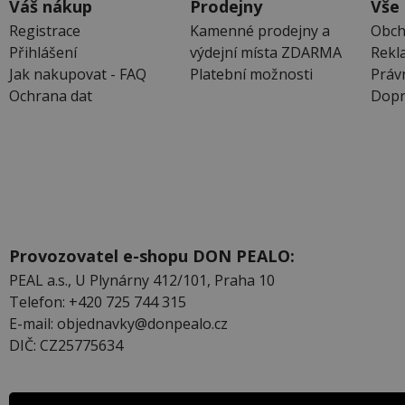
Váš nákup
Prodejny
Vše
Registrace
Kamenné prodejny a
Obch
Přihlášení
výdejní místa ZDARMA
Rekl
Jak nakupovat - FAQ
Platební možnosti
Práv
Ochrana dat
Dopr
Provozovatel e-shopu DON PEALO:
PEAL a.s., U Plynárny 412/101, Praha 10
Telefon: +420 725 744 315
E-mail: objednavky@donpealo.cz
DIČ: CZ25775634