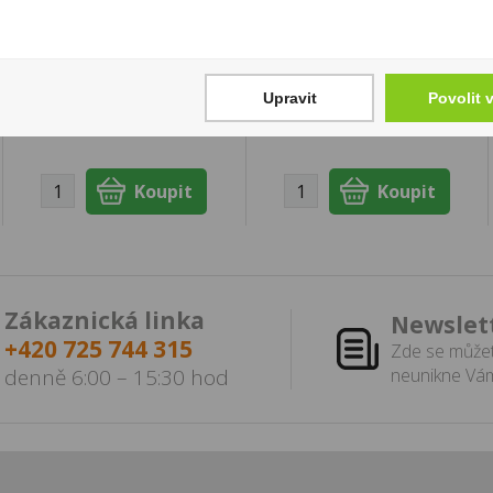
Ron Kuna Belize Aged
Hruškovice Dubový
0,7l 40% (karton)
sud Radlík 0,5l 43%
749 Kč
829 Kč
Upravit
Povolit 
Cena za:
1 ks
Cena za:
1 ks
Skladem:
5 - 50 ks
Skladem:
5 - 50 ks
Zákaznická linka
Newslet
+420 725 744 315
Zde se můžet
denně 6:00 – 15:30 hod
neunikne Vám