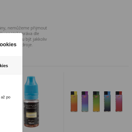
ovány, nemůžeme přijmout
iv na Vaše práva dle
í a nemohou být jakkoliv
ookies
o uvedení zdroje.
kies
 až po