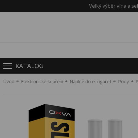
Velký výběr vína a se
KATALOG
Úvod
Elektronické kouření
Náplně do e-cigaret
Pody
P