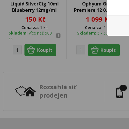
Liquid SilverCig 10ml
Ophyum Gran
Blueberry 12mg/ml
Premiere 12 0,7l 40%
150 Kč
1 099 Kč
Cena za:
1 ks
Cena za:
1 ks
Skladem:
více než 500
Skladem:
5 - 50 ks
ks
Rozsáhlá síť
prodejen