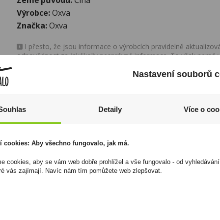
Výrobce:
Oxva
Značka:
Oxva
I přesto, že jsou informace o výrobcích pravidelně aktualiz
odpovědnost za jakékoliv nesprávné informace. To však nemá vl
zákona. Tyto informace jsou podávány pouze pro osobní použit
Nastavení souborů c
kopírovány bez předchozího souhlasu DonPealo ani bez řádnéh
Souhlas
Detaily
Více o coo
í cookies: Aby všechno fungovalo, jak má.
 cookies, aby se vám web dobře prohlížel a vše fungovalo - od vyhledávání
ré vás zajímají. Navíc nám tím pomůžete web zlepšovat.