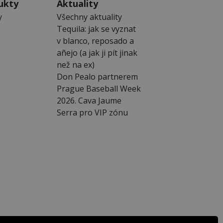
ukty
Aktuality
y
Všechny aktuality
Tequila: jak se vyznat
v blanco, reposado a
añejo (a jak ji pít jinak
než na ex)
Don Pealo partnerem
Prague Baseball Week
2026. Cava Jaume
Serra pro VIP zónu