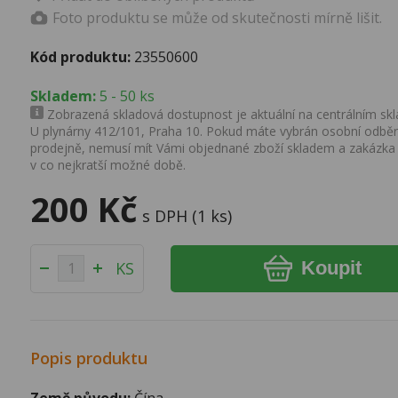
Foto produktu se může od skutečnosti mírně lišit.
Kód produktu:
23550600
Skladem:
5 - 50 ks
Zobrazená skladová dostupnost je aktuální na centrálním skla
U plynárny 412/101, Praha 10. Pokud máte vybrán osobní odběr 
prodejně, nemusí mít Vámi objednané zboží skladem a zakázka
v co nejkratší možné době.
200 Kč
s DPH (1 ks)
Koupit
KS
Popis produktu
Země původu:
Čína