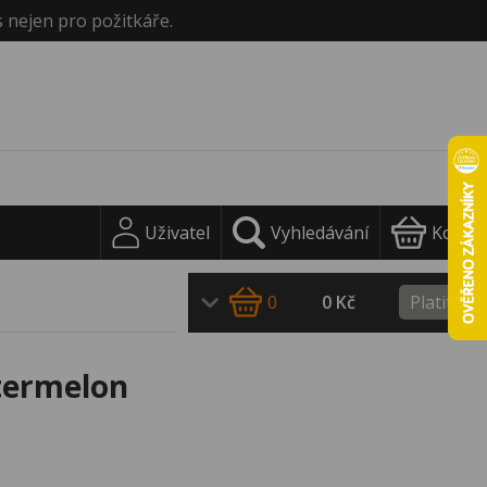
s nejen pro požitkáře.
Uživatel
Vyhledávání
Košík
0
0 Kč
Platit
termelon