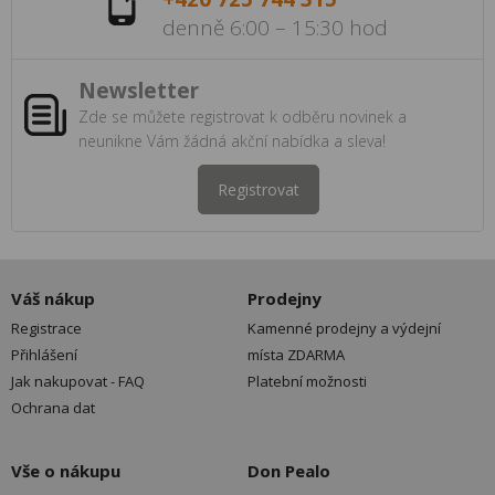
denně 6:00 – 15:30 hod
Newsletter
Zde se můžete registrovat k odběru novinek a
neunikne Vám žádná akční nabídka a sleva!
Registrovat
Váš nákup
Prodejny
Registrace
Kamenné prodejny a výdejní
Přihlášení
místa ZDARMA
Jak nakupovat - FAQ
Platební možnosti
Ochrana dat
Vše o nákupu
Don Pealo