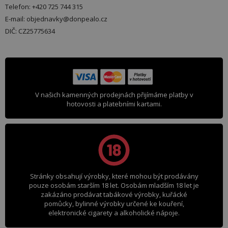
Telefon: +420 725 744 315
E-mail: objednavky@donpealo.cz
DIČ: CZ25775634
V našich kamenných prodejnách přijímáme platby v
hotovosti a platebními kartami.
Stránky obsahují výrobky, které mohou být prodávány
pouze osobám starším 18 let. Osobám mladším 18 let je
zakázáno prodávat tabákové výrobky, kuřácké
pomůcky, bylinné výrobky určené ke kouření,
elektronické cigarety a alkoholické nápoje.