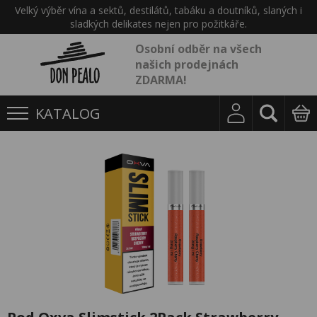
Velký výběr vína a sektů, destilátů, tabáku a doutníků, slaných i
sladkých delikates nejen pro požitkáře.
Osobní odběr na všech
našich prodejnách
ZDARMA!
KATALOG