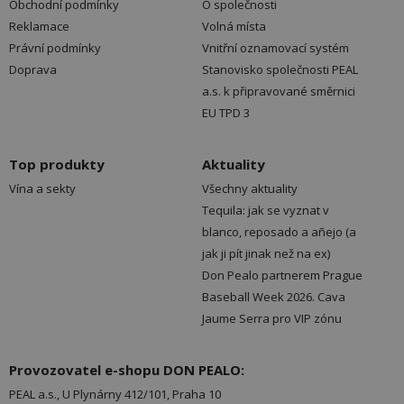
Obchodní podmínky
O společnosti
Reklamace
Volná místa
Právní podmínky
Vnitřní oznamovací systém
Doprava
Stanovisko společnosti PEAL
a.s. k připravované směrnici
EU TPD 3
Top produkty
Aktuality
Vína a sekty
Všechny aktuality
Tequila: jak se vyznat v
blanco, reposado a añejo (a
jak ji pít jinak než na ex)
Don Pealo partnerem Prague
Baseball Week 2026. Cava
Jaume Serra pro VIP zónu
Provozovatel e-shopu DON PEALO:
PEAL a.s., U Plynárny 412/101, Praha 10