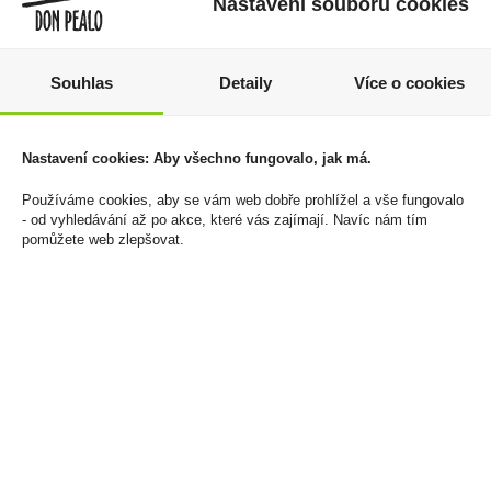
Nastavení souborů cookies
Souhlas
Detaily
Více o cookies
Dárková Slivovice 1,5l
Doutníky JDN
50% Sudlička
Celebracion Consul
Nastavení cookies: Aby všechno fungovalo, jak má.
1 599 Kč
2 899 Kč
Používáme cookies, aby se vám web dobře prohlížel a vše fungovalo
Cena za:
1 ks
Cena za:
krabičku (20 ks)
- od vyhledávání až po akce, které vás zajímají. Navíc nám tím
Skladem:
50 - 100 ks
Skladem:
5 - 50 krabiček
pomůžete web zlepšovat.
výprodej