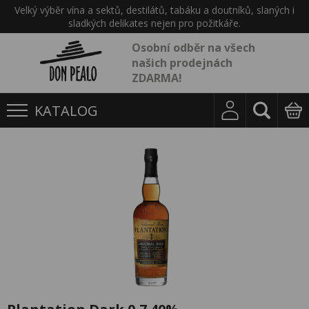
Velký výběr vína a sektů, destilátů, tabáku a doutníků, slaných i
sladkých delikates nejen pro požitkáře.
Osobní odběr na všech
našich prodejnách
ZDARMA!
KATALOG