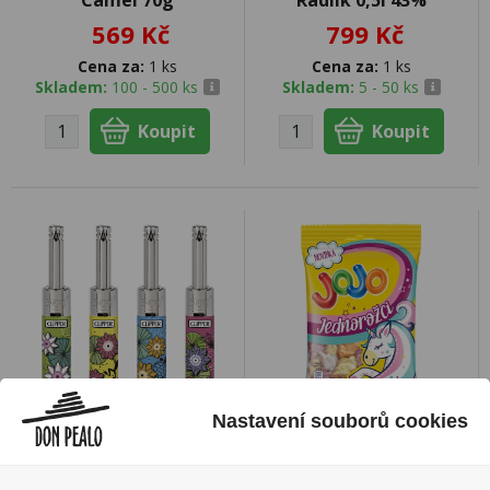
Camel 70g
Radlík 0,5l 43%
569 Kč
799 Kč
Cena za:
1 ks
Cena za:
1 ks
Skladem:
100 - 500 ks
Skladem:
5 - 50 ks
Nastavení souborů cookies
Zapalovač Clipper
Jojo Jednorožci 80g
Minitube Lotus Flower
19 Kč