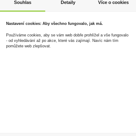
828 Kč
Souhlas
Detaily
Více o cookies
Cena za:
1 ks
Skladem:
50 - 100 ks
Cena za:
balení (24 ks)
Skladem:
do 5 balení
Nastavení cookies: Aby všechno fungovalo, jak má.
Používáme cookies, aby se vám web dobře prohlížel a vše fungovalo
- od vyhledávání až po akce, které vás zajímají. Navíc nám tím
pomůžete web zlepšovat.
Tullamore Dew Honey
Doutníky Gurkha
0,7l 35%
Heritage Collection
Robusto 5x55 24/K
409 Kč