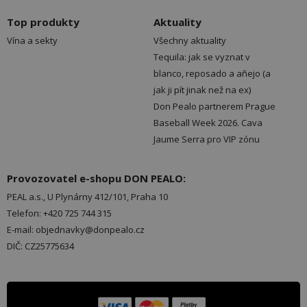
Top produkty
Aktuality
Vína a sekty
Všechny aktuality
Tequila: jak se vyznat v
blanco, reposado a añejo (a
jak ji pít jinak než na ex)
Don Pealo partnerem Prague
Baseball Week 2026. Cava
Jaume Serra pro VIP zónu
Provozovatel e-shopu DON PEALO:
PEAL a.s., U Plynárny 412/101, Praha 10
Telefon: +420 725 744 315
E-mail: objednavky@donpealo.cz
DIČ: CZ25775634