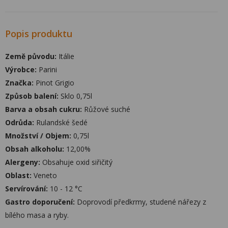
Popis produktu
Země původu:
Itálie
Výrobce:
Parini
Značka:
Pinot Grigio
Způsob balení:
Sklo 0,75l
Barva a obsah cukru:
Růžové suché
Odrůda:
Rulandské šedé
Množství / Objem:
0,75l
Obsah alkoholu:
12,00%
Alergeny:
Obsahuje oxid siřičitý
Oblast:
Veneto
Servírování:
10 - 12 °C
Gastro doporučení:
Doprovodí předkrmy, studené nářezy z
bílého masa a ryby.