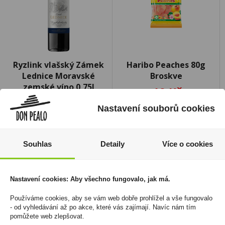
Ryzlink vlašský Zámek
Haribo Peaches 80g
Lednice Moravské
Broskve
zemské víno 0,75l
19 Kč
Vinař.Hraniční Zámeček
Cena za:
1 ks
Nastavení souborů cookies
109 Kč
Skladem:
100 - 500 ks
Cena za:
1 ks
Skladem:
5 - 50 ks
Souhlas
Detaily
Více o cookies
Nastavení cookies: Aby všechno fungovalo, jak má.
Používáme cookies, aby se vám web dobře prohlížel a vše fungovalo
- od vyhledávání až po akce, které vás zajímají. Navíc nám tím
pomůžete web zlepšovat.