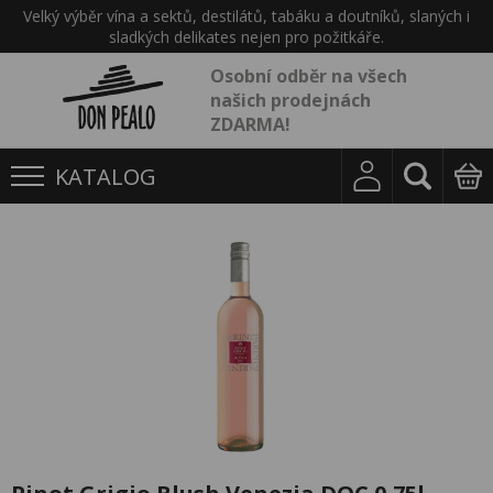
Velký výběr vína a sektů, destilátů, tabáku a doutníků, slaných i
sladkých delikates nejen pro požitkáře.
Osobní odběr na všech
našich prodejnách
ZDARMA!
KATALOG