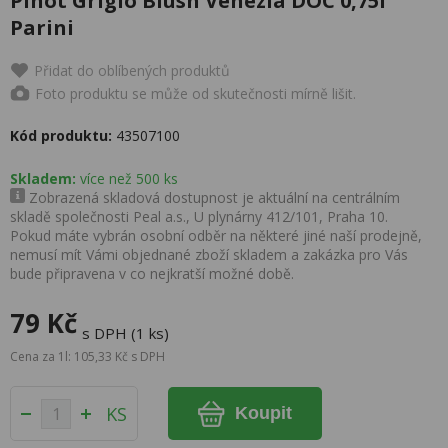
Pinot Grigio Blush Venezia DOC 0,75l
Parini
Přidat do oblíbených produktů
Foto produktu se může od skutečnosti mírně lišit.
Kód produktu:
43507100
Skladem:
více než 500 ks
Zobrazená skladová dostupnost je aktuální na centrálním
skladě společnosti Peal a.s., U plynárny 412/101, Praha 10.
Pokud máte vybrán osobní odběr na některé jiné naší prodejně,
nemusí mít Vámi objednané zboží skladem a zakázka pro Vás
bude připravena v co nejkratší možné době.
79 Kč
s DPH (1 ks)
Cena za 1l: 105,33 Kč s DPH
KS
Koupit