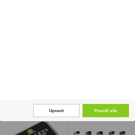
Dutinky Gizeh Silver Tip
Vodka B42V Eccentric
Carbon Filter 100ks
0,5l 42%
33 Kč
169 Kč
Cena za:
1 ks
Cena za:
1 ks
Skladem:
50 - 100 ks
Skladem:
více než 500 ks
Upravit
Povolit vše