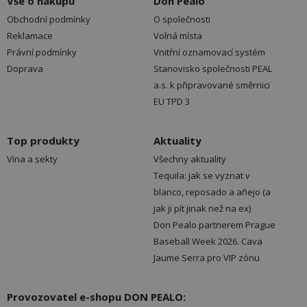
Vše o nákupu
Don Pealo
Obchodní podmínky
O společnosti
Reklamace
Volná místa
Právní podmínky
Vnitřní oznamovací systém
Doprava
Stanovisko společnosti PEAL
a.s. k připravované směrnici
EU TPD 3
Top produkty
Aktuality
Vína a sekty
Všechny aktuality
Tequila: jak se vyznat v
blanco, reposado a añejo (a
jak ji pít jinak než na ex)
Don Pealo partnerem Prague
Baseball Week 2026. Cava
Jaume Serra pro VIP zónu
Provozovatel e-shopu DON PEALO: