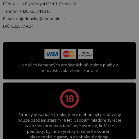
PEAL a.s., U Plynárny 412/101, Praha 10
Telefon: +420 725 744 315
E-mail: objednavky@donpealo.cz
DIČ: CZ25775634
V našich kamenných prodejnách přijímáme platby v
hotovosti a platebními kartami.
Stránky obsahují výrobky, které mohou být prodávány
pouze osobám starším 18 let. Osobám mladším 18 let je
zakázáno prodávat tabákové výrobky, kuřácké
pomůcky, bylinné výrobky určené ke kouření,
elektronické cigarety a alkoholické nápoje.