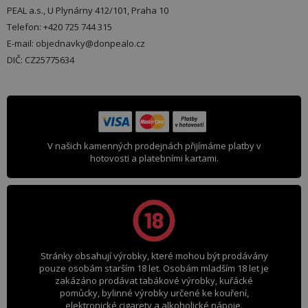
PEAL a.s., U Plynárny 412/101, Praha 10
Telefon: +420 725 744 315
E-mail: objednavky@donpealo.cz
DIČ: CZ25775634
V našich kamenných prodejnách přijímáme platby v
hotovosti a platebními kartami.
Stránky obsahují výrobky, které mohou být prodávány
pouze osobám starším 18 let. Osobám mladším 18 let je
zakázáno prodávat tabákové výrobky, kuřácké
pomůcky, bylinné výrobky určené ke kouření,
elektronické cigarety a alkoholické nápoje.