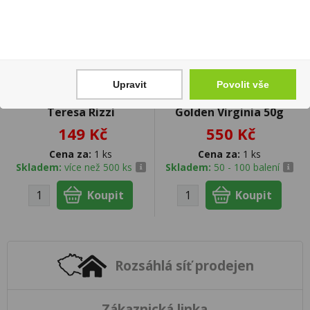
Upravit
Povolit vše
Prosecco DOC Brut 0,75l
Tabák cigaretový
Teresa Rizzi
Golden Virginia 50g
149 Kč
550 Kč
Cena za:
1 ks
Cena za:
1 ks
Skladem:
více než 500 ks
Skladem:
50 - 100 balení
Rozsáhlá síť prodejen
Zákaznická linka