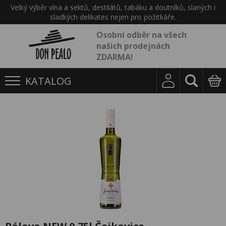
Velký výběr vína a sektů, destilátů, tabáku a doutníků, slaných i
sladkých delikates nejen pro požitkáře.
Osobní odběr na všech
našich prodejnách
ZDARMA!
KATALOG