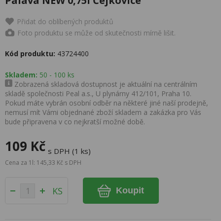
Pálava NEW 0,75l Čejkovice
Přidat do oblíbených produktů
Foto produktu se může od skutečnosti mírně lišit.
Kód produktu:
43724400
Skladem:
50 - 100 ks
Zobrazená skladová dostupnost je aktuální na centrálním
skladě společnosti Peal a.s., U plynárny 412/101, Praha 10.
Pokud máte vybrán osobní odběr na některé jiné naší prodejně,
nemusí mít Vámi objednané zboží skladem a zakázka pro Vás
bude připravena v co nejkratší možné době.
109 Kč
s DPH (1 ks)
Cena za 1l: 145,33 Kč s DPH
KS
Koupit