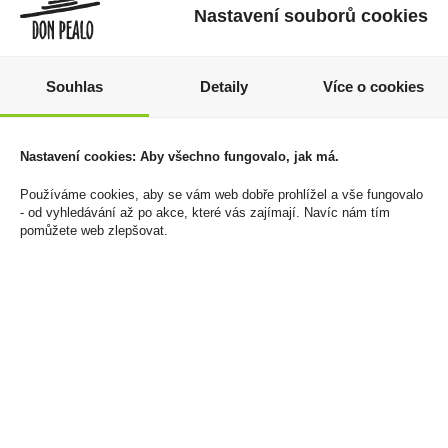
Nastavení souborů cookies
Souhlas
Detaily
Více o cookies
Vodka Smirnoff Red 1l
Goat #16 Crystal Ice
Nastavení cookies: Aby všechno fungovalo, jak má.
37,5%
16,4mg/g
Používáme cookies, aby se vám web dobře prohlížel a vše fungovalo
399 Kč
136 Kč
- od vyhledávání až po akce, které vás zajímají. Navíc nám tím
pomůžete web zlepšovat.
Cena za:
1 ks
Cena za:
1 ks
Skladem:
5 - 50 ks
Skladem:
5 - 50 ks