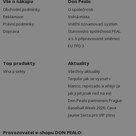
Vše o nákupu
Don Pealo
Obchodní podmínky
O společnosti
Reklamace
Volná místa
Právní podmínky
Vnitřní oznamovací systém
Doprava
Stanovisko společnosti PEAL
a.s. k připravované směrnici
EU TPD 3
Top produkty
Aktuality
Vína a sekty
Všechny aktuality
Tequila: jak se vyznat v
blanco, reposado a añejo (a
jak ji pít jinak než na ex)
Don Pealo partnerem Prague
Baseball Week 2026. Cava
Jaume Serra pro VIP zónu
Provozovatel e-shopu DON PEALO: