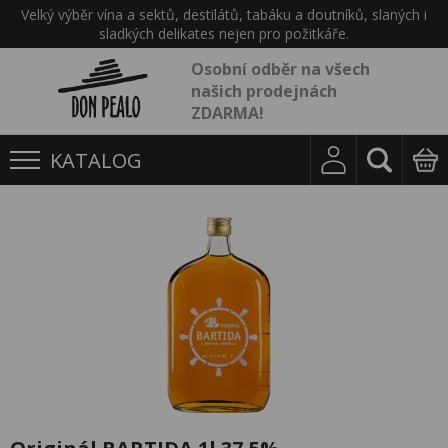
Velký výběr vína a sektů, destilátů, tabáku a doutníků, slaných i
sladkých delikates nejen pro požitkáře.
Osobní odběr na všech
našich prodejnách
ZDARMA!
KATALOG