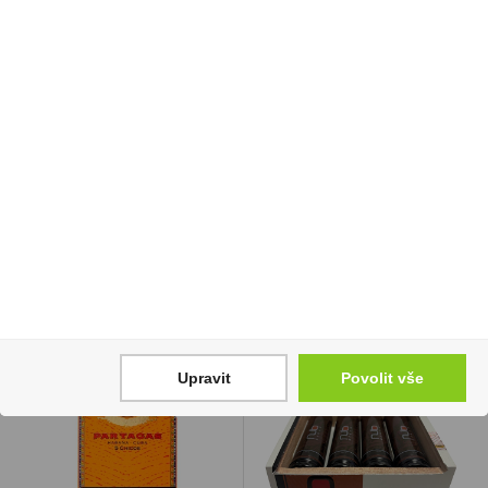
Champagne Veuve
Liquid Elfliq Nic Salt
Clicquot Brut 0,75l Puffy
10ml Strawberry
Holder
Raspberry Cherry Ice
20mg/ml
1 399 Kč
245 Kč
Cena za:
1 ks
Skladem:
5 - 50 ks
Cena za:
1 ks
Skladem:
více než 500 ks
Upravit
Povolit vše