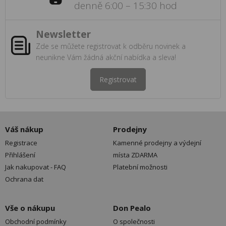
denně 6:00 – 15:30 hod
Newsletter
Zde se můžete registrovat k odběru novinek a
neunikne Vám žádná akční nabídka a sleva!
Registrovat
Váš nákup
Prodejny
Registrace
Kamenné prodejny a výdejní
Přihlášení
místa ZDARMA
Jak nakupovat - FAQ
Platební možnosti
Ochrana dat
Vše o nákupu
Don Pealo
Obchodní podmínky
O společnosti