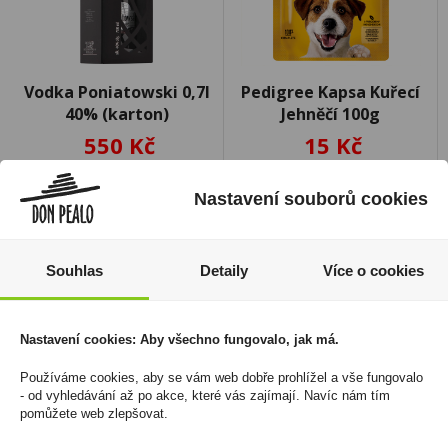
Vodka Poniatowski 0,7l
Pedigree Kapsa Kuřecí
40% (karton)
Jehněčí 100g
550 Kč
15 Kč
Cena za:
1 ks
Cena za:
1 ks
Skladem:
5 - 50 ks
Skladem:
5 - 50 ks
Nastavení souborů cookies
Souhlas
Detaily
Více o cookies
Nastavení cookies: Aby všechno fungovalo, jak má.
Používáme cookies, aby se vám web dobře prohlížel a vše fungovalo
- od vyhledávání až po akce, které vás zajímají. Navíc nám tím
pomůžete web zlepšovat.