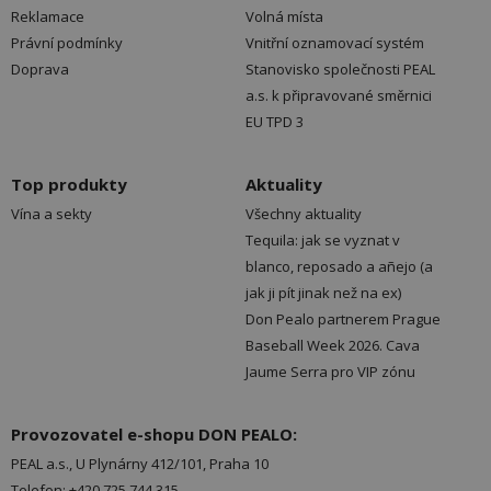
Reklamace
Volná místa
Právní podmínky
Vnitřní oznamovací systém
Doprava
Stanovisko společnosti PEAL
a.s. k připravované směrnici
EU TPD 3
Top produkty
Aktuality
Vína a sekty
Všechny aktuality
Tequila: jak se vyznat v
blanco, reposado a añejo (a
jak ji pít jinak než na ex)
Don Pealo partnerem Prague
Baseball Week 2026. Cava
Jaume Serra pro VIP zónu
Provozovatel e-shopu DON PEALO:
PEAL a.s., U Plynárny 412/101, Praha 10
Telefon: +420 725 744 315