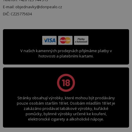
E-mail: objednavky@donpealo.cz
DIČ: CZ25775634
V našich kamenných prodejnách přijímáme platby v
hotovosti a platebními kartami.
Stránky obsahují výrobky, které mohou být prodávány
pouze osobám starším 18 let. Osobám mladším 18 let je
zakázáno prodávat tabákové výrobky, kuřácké
pomůcky, bylinné výrobky určené ke kouření,
elektronické cigarety a alkoholické nápoje.