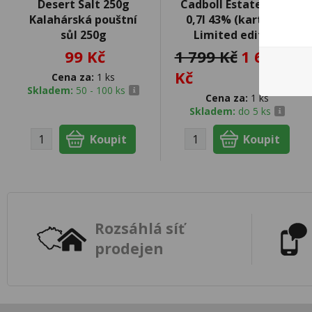
Desert Salt 250g
Cadboll Estate 15YO
Kalahárská pouštní
0,7l 43% (karton) -
sůl 250g
Limited edition
99 Kč
1 799 Kč
1 699
Kč
Cena za:
1 ks
Skladem:
50 - 100 ks
Cena za:
1 ks
Skladem:
do 5 ks
Rozsáhlá síť
prodejen