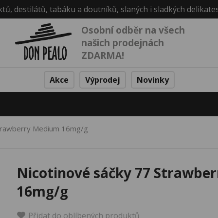
ktů, destilátů, tabáku a doutníků, slaných i sladkých delikate
Osobní odběr na všech
našich prodejnách
ZDARMA!
Akce
Výprodej
Novinky
Strawberry Medium 16mg/g
Nicotinové sáčky 77 Strawbe
16mg/g
Přidat do oblíbených produktů