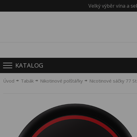
Velký výběr vína a se
KATALOG
Úvod
Tabák
Nikotinové polštářky
Nicotinové sáčky 77 