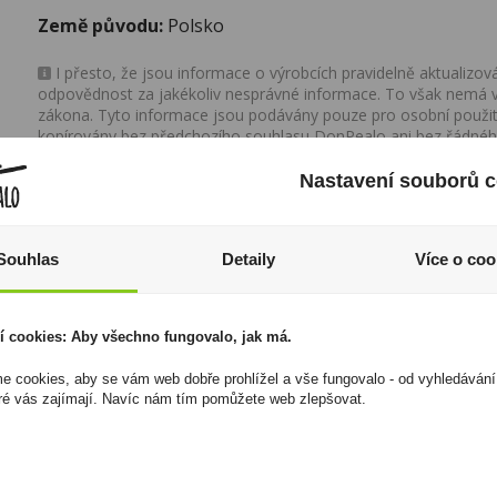
Země původu:
Polsko
I přesto, že jsou informace o výrobcích pravidelně aktualiz
odpovědnost za jakékoliv nesprávné informace. To však nemá vl
zákona. Tyto informace jsou podávány pouze pro osobní použit
kopírovány bez předchozího souhlasu DonPealo ani bez řádnéh
Nastavení souborů c
Souhlas
Detaily
Více o coo
í cookies: Aby všechno fungovalo, jak má.
 cookies, aby se vám web dobře prohlížel a vše fungovalo - od vyhledávání
ré vás zajímají. Navíc nám tím pomůžete web zlepšovat.
Muscat Moldovenesc
Espero Caribbean