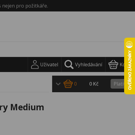
s nejen pro požitkáře.
Uživatel
Vyhledávání
Košík
0
0 Kč
Platit
rry Medium