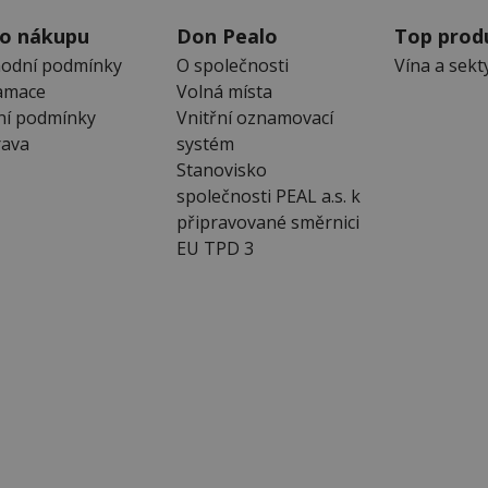
 o nákupu
Don Pealo
Top prod
odní podmínky
O společnosti
Vína a sekt
amace
Volná místa
ní podmínky
Vnitřní oznamovací
ava
systém
Stanovisko
společnosti PEAL a.s. k
připravované směrnici
EU TPD 3