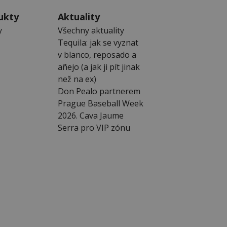
ukty
Aktuality
y
Všechny aktuality
Tequila: jak se vyznat
v blanco, reposado a
añejo (a jak ji pít jinak
než na ex)
Don Pealo partnerem
Prague Baseball Week
2026. Cava Jaume
Serra pro VIP zónu