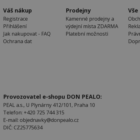
Váš nákup
Prodejny
Vše
Registrace
Kamenné prodejny a
Obch
Přihlášení
výdejní místa ZDARMA
Rekl
Jak nakupovat - FAQ
Platební možnosti
Práv
Ochrana dat
Dopr
Provozovatel e-shopu DON PEALO:
PEAL a.s., U Plynárny 412/101, Praha 10
Telefon: +420 725 744 315
E-mail: objednavky@donpealo.cz
DIČ: CZ25775634