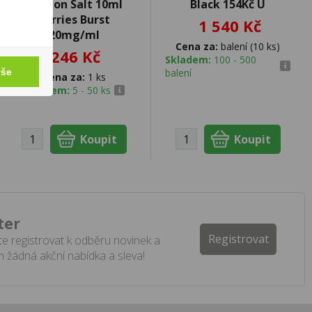
Passion Salt 10ml
Black 154Kč U
Berries Burst
1 540 Kč
20mg/ml
Cena za:
balení (10 ks)
246 Kč
Skladem:
100 - 500
balení
vše
Cena za:
1 ks
Skladem:
5 - 50 ks
ter
Registrovat
e registrovat k odběru novinek a
 žádná akční nabídka a sleva!