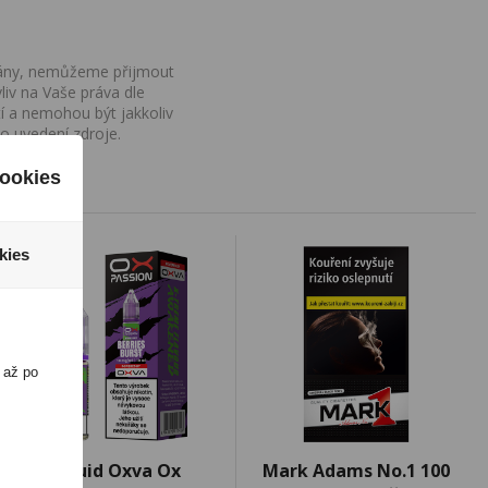
ovány, nemůžeme přijmout
iv na Vaše práva dle
í a nemohou být jakkoliv
o uvedení zdroje.
ookies
kies
 až po
Liquid Oxva Ox
Mark Adams No.1 100