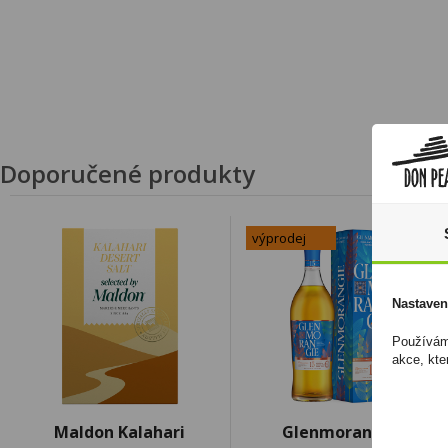
Doporučené produkty
výprodej
Nastaven
Používáme
akce, kte
Maldon Kalahari
Glenmorangie