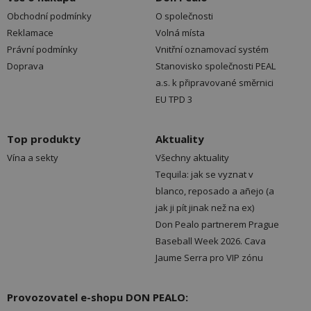
Obchodní podmínky
O společnosti
Reklamace
Volná místa
Právní podmínky
Vnitřní oznamovací systém
Doprava
Stanovisko společnosti PEAL
a.s. k připravované směrnici
EU TPD 3
Top produkty
Aktuality
Vína a sekty
Všechny aktuality
Tequila: jak se vyznat v
blanco, reposado a añejo (a
jak ji pít jinak než na ex)
Don Pealo partnerem Prague
Baseball Week 2026. Cava
Jaume Serra pro VIP zónu
Provozovatel e-shopu DON PEALO: