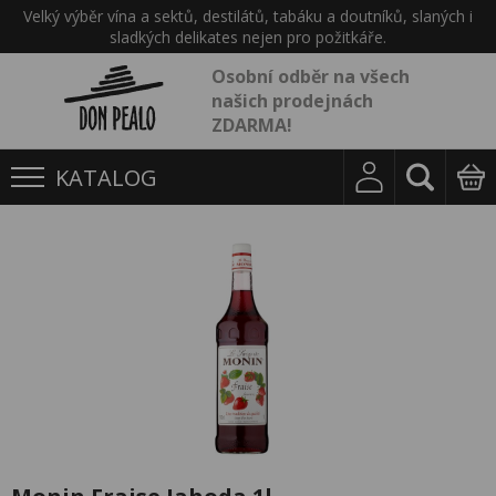
Velký výběr vína a sektů, destilátů, tabáku a doutníků, slaných i
sladkých delikates nejen pro požitkáře.
Osobní odběr na všech
našich prodejnách
ZDARMA!
KATALOG