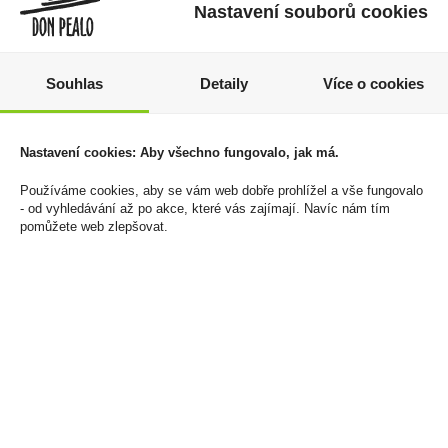
Nastavení souborů cookies
Souhlas
Detaily
Více o cookies
Zapalovač Clipper
Maldon Sea Salt
CP11RH Pilot Animals
Grinder 55g doplňovací
Nastavení cookies: Aby všechno fungovalo, jak má.
mlýnek s mořskou solí
544 Kč
Používáme cookies, aby se vám web dobře prohlížel a vše fungovalo
109 Kč
Cena za:
balení (24 ks)
- od vyhledávání až po akce, které vás zajímají. Navíc nám tím
pomůžete web zlepšovat.
Skladem:
do 5 balení
Cena za:
1 ks
Skladem:
5 - 50 ks