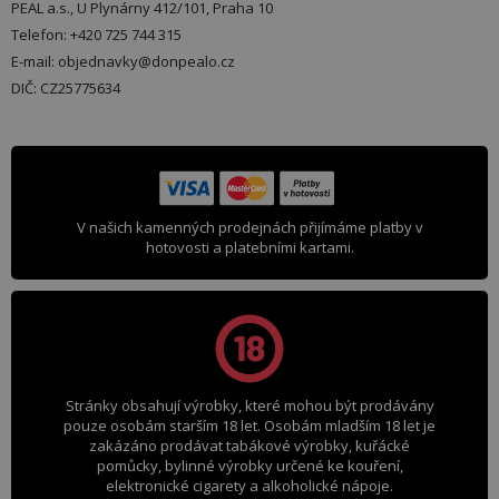
PEAL a.s., U Plynárny 412/101, Praha 10
Telefon: +420 725 744 315
E-mail: objednavky@donpealo.cz
DIČ: CZ25775634
V našich kamenných prodejnách přijímáme platby v
hotovosti a platebními kartami.
Stránky obsahují výrobky, které mohou být prodávány
pouze osobám starším 18 let. Osobám mladším 18 let je
zakázáno prodávat tabákové výrobky, kuřácké
pomůcky, bylinné výrobky určené ke kouření,
elektronické cigarety a alkoholické nápoje.