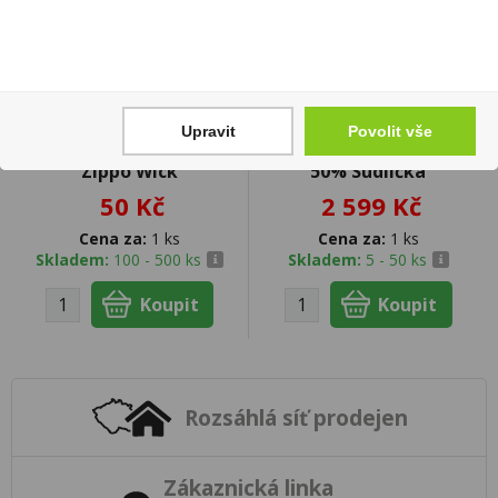
Upravit
Povolit vše
Knoty do Zapalovačů
Dárková Slivovice 3l
Zippo Wick
50% Sudlička
50 Kč
2 599 Kč
Cena za:
1 ks
Cena za:
1 ks
Skladem:
100 - 500 ks
Skladem:
5 - 50 ks
Rozsáhlá síť prodejen
Zákaznická linka