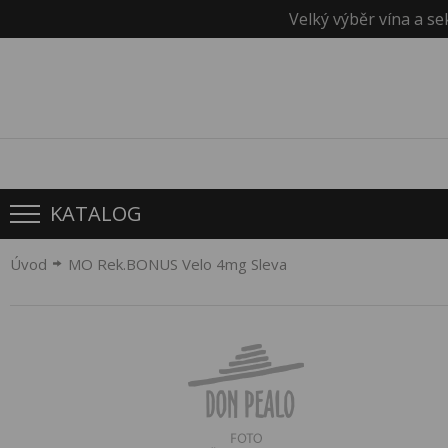
Velký výběr vína a se
KATALOG
Úvod
MO Rek.BONUS Velo 4mg Sleva