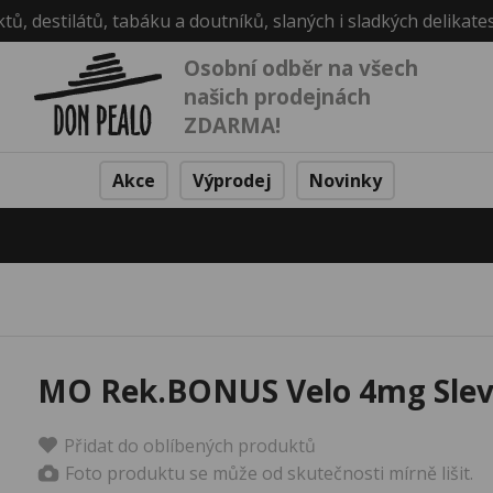
ktů, destilátů, tabáku a doutníků, slaných i sladkých delikate
Osobní odběr na všech
našich prodejnách
ZDARMA!
Akce
Výprodej
Novinky
MO Rek.BONUS Velo 4mg Sle
Přidat do oblíbených produktů
Foto produktu se může od skutečnosti mírně lišit.