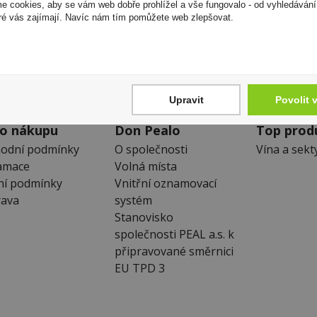
 cookies, aby se vám web dobře prohlížel a vše fungovalo - od vyhledávání
Zákaznická linka
Newslet
ré vás zajímají. Navíc nám tím pomůžete web zlepšovat.
+420 725 744 315
Zde se můžet
denně 6:00 – 15:30 hod
neunikne Vám
Upravit
Povolit 
 o nákupu
Don Pealo
Top prod
odní podmínky
O společnosti
Vína a sekt
amace
Volná místa
ní podmínky
Vnitřní oznamovací
ava
systém
Stanovisko
společnosti PEAL a.s. k
připravované směrnici
EU TPD 3