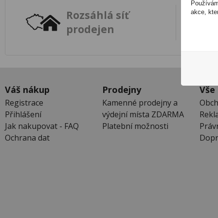
Používáme
akce, kte
Rozsáhlá síť
prodejen
Váš nákup
Prodejny
Vše
Registrace
Kamenné prodejny a
Obch
Přihlášení
výdejní místa ZDARMA
Rekl
Jak nakupovat - FAQ
Platební možnosti
Práv
Ochrana dat
Dopr