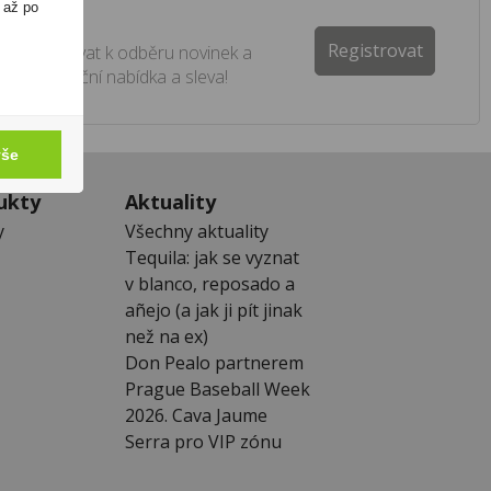
 až po
ter
Registrovat
e registrovat k odběru novinek a
 žádná akční nabídka a sleva!
vše
ukty
Aktuality
y
Všechny aktuality
Tequila: jak se vyznat
v blanco, reposado a
añejo (a jak ji pít jinak
než na ex)
Don Pealo partnerem
Prague Baseball Week
2026. Cava Jaume
Serra pro VIP zónu