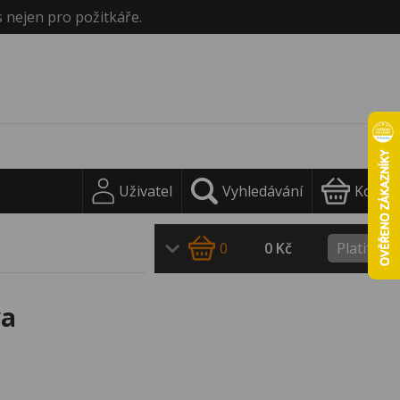
s nejen pro požitkáře.
Uživatel
Vyhledávání
Košík
0
0 Kč
Platit
va