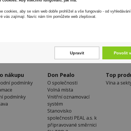
í cookies: Aby všechno fungovalo, jak má.
kopírovány bez předchozího souhlasu DonPealo ani bez řádnéh
 cookies, aby se vám web dobře prohlížel a vše fungovalo - od vyhledávání
ré vás zajímají. Navíc nám tím pomůžete web zlepšovat.
Zákaznická linka
Newslet
+420 725 744 315
Zde se můžet
denně 6:00 – 15:30 hod
neunikne Vám
Upravit
Povolit 
 o nákupu
Don Pealo
Top prod
odní podmínky
O společnosti
Vína a sekt
amace
Volná místa
ní podmínky
Vnitřní oznamovací
ava
systém
Stanovisko
společnosti PEAL a.s. k
připravované směrnici