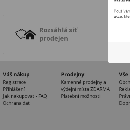
Nastaven
Používáme
akce, kte
Rozsáhlá síť
prodejen
Váš nákup
Prodejny
Vše
Registrace
Kamenné prodejny a
Obch
Přihlášení
výdejní místa ZDARMA
Rekl
Jak nakupovat - FAQ
Platební možnosti
Práv
Ochrana dat
Dopr