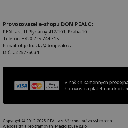
Provozovatel e-shopu DON PEALO:
PEAL a.s., U Plynárny 412/101, Praha 10
Telefon: +420 725 744 315
E-mail: objednavky@donpealo.cz
DIČ: CZ25775634
V našich kamenných prodejná
hotovosti a platebními kartam
Copyright © 2012-2025 PEAL a.s. Všechna práva vyhrazena.
Webdesign a programování
MagicHouse s.r.o.