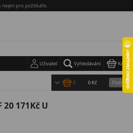
s nejen pro požitkáře.
Uživatel
Vyhledávání
Košík
0
0 Kč
Platit
F 20 171Kč U