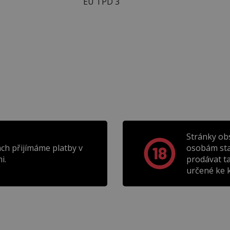
EU TPD 3
Stránky ob
ch přijímáme platby v
osobám sta
i.
prodávat t
určené ke k