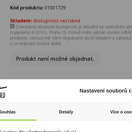
Kód produktu:
01001729
Skladem:
dostupnost neznámá
Zobrazená skladová dostupnost je aktuální na centrálním skla
U plynárny 412/101, Praha 10. Pokud máte vybrán osobní odběr 
prodejně, nemusí mít Vámi objednané zboží skladem a zakázka
v co nejkratší možné době.
Produkt není možné objednat.
Popis produktu
Nastavení souborů c
Výrobce:
PM
Značka:
Marlboro
Souhlas
Detaily
Více o coo
I přesto, že jsou informace o výrobcích pravidelně aktualiz
odpovědnost za jakékoliv nesprávné informace. To však nemá vl
zákona. Tyto informace jsou podávány pouze pro osobní použit