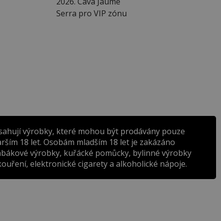
2026. Cava Jaume
Serra pro VIP zónu
sahují výrobky, které mohou být prodávány pouze
rším 18 let. Osobám mladším 18 let je zakázáno
abákové výrobky, kuřácké pomůcky, bylinné výrobky
ouření, elektronické cigarety a alkoholické nápoje.