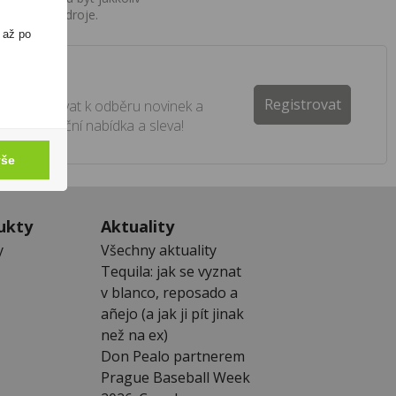
o uvedení zdroje.
 až po
ter
Registrovat
e registrovat k odběru novinek a
 žádná akční nabídka a sleva!
vše
ukty
Aktuality
y
Všechny aktuality
Tequila: jak se vyznat
v blanco, reposado a
añejo (a jak ji pít jinak
než na ex)
Don Pealo partnerem
Prague Baseball Week