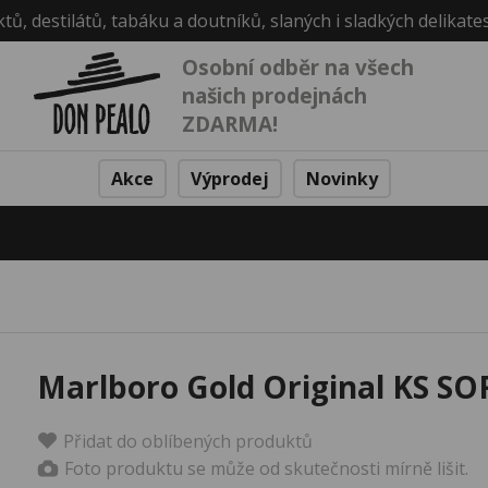
ktů, destilátů, tabáku a doutníků, slaných i sladkých delikate
Osobní odběr na všech
našich prodejnách
ZDARMA!
Akce
Výprodej
Novinky
Marlboro Gold Original KS SO
Přidat do oblíbených produktů
Foto produktu se může od skutečnosti mírně lišit.