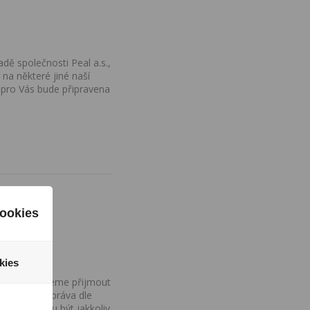
dě společnosti Peal a.s.,
na některé jiné naší
 pro Vás bude připravena
ookies
kies
ovány, nemůžeme přijmout
iv na Vaše práva dle
í a nemohou být jakkoliv