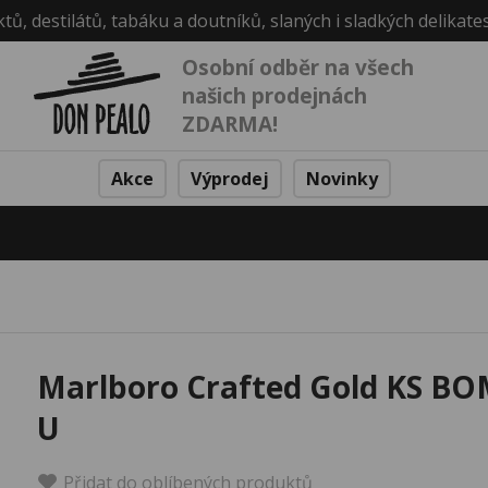
ktů, destilátů, tabáku a doutníků, slaných i sladkých delikate
Osobní odběr na všech
našich prodejnách
ZDARMA!
Akce
Výprodej
Novinky
Marlboro Crafted Gold KS BO
U
Přidat do oblíbených produktů