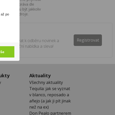
iv na Vaše práva dle
í a nemohou být jakkoliv
o uvedení zdroje.
 až po
ter
Registrovat
e registrovat k odběru novinek a
 žádná akční nabídka a sleva!
vše
ukty
Aktuality
y
Všechny aktuality
Tequila: jak se vyznat
v blanco, reposado a
añejo (a jak ji pít jinak
než na ex)
Don Pealo partnerem