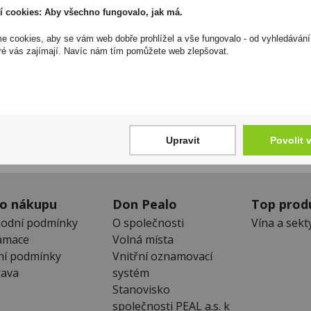
odpovědnost za jakékoliv nesprávné informace. To však nemá vl
í cookies: Aby všechno fungovalo, jak má.
zákona. Tyto informace jsou podávány pouze pro osobní použit
kopírovány bez předchozího souhlasu DonPealo ani bez řádnéh
 cookies, aby se vám web dobře prohlížel a vše fungovalo - od vyhledávání
ré vás zajímají. Navíc nám tím pomůžete web zlepšovat.
Zákaznická linka
Newslet
+420 725 744 315
Zde se můžet
denně 6:00 – 15:30 hod
neunikne Vám
Upravit
Povolit 
 o nákupu
Don Pealo
Top prod
odní podmínky
O společnosti
Vína a sekt
amace
Volná místa
ní podmínky
Vnitřní oznamovací
ava
systém
Stanovisko
společnosti PEAL a.s. k