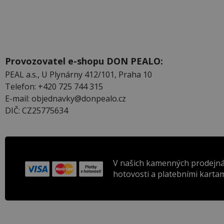
Provozovatel e-shopu DON PEALO:
PEAL a.s., U Plynárny 412/101, Praha 10
Telefon: +420 725 744 315
E-mail: objednavky@donpealo.cz
DIČ: CZ25775634
V našich kamenných prodejná
hotovosti a platebními kartam