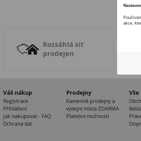
Nastaven
Používáme
akce, kte
Rozsáhlá síť
prodejen
Váš nákup
Prodejny
Vše
Registrace
Kamenné prodejny a
Obch
Přihlášení
výdejní místa ZDARMA
Rekl
Jak nakupovat - FAQ
Platební možnosti
Práv
Ochrana dat
Dopr