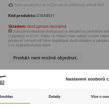
Foto produktu se může od skutečnosti mírně lišit.
Kód produktu:
01034501
Skladem:
dostupnost neznámá
Zobrazená skladová dostupnost je aktuální na centrálním skla
U plynárny 412/101, Praha 10. Pokud máte vybrán osobní odběr 
prodejně, nemusí mít Vámi objednané zboží skladem a zakázka
v co nejkratší možné době.
Produkt není možné objednat.
Nastavení souborů c
Popis produktu
Výrobce:
PM
Souhlas
Detaily
Více o coo
Značka:
Marlboro
I přesto, že jsou informace o výrobcích pravidelně aktualiz