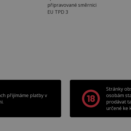
připravované směrnici
EU TPD 3
Stránky ob
ch přijímáme platby v
osobám sta
i.
prodávat t
určené ke k