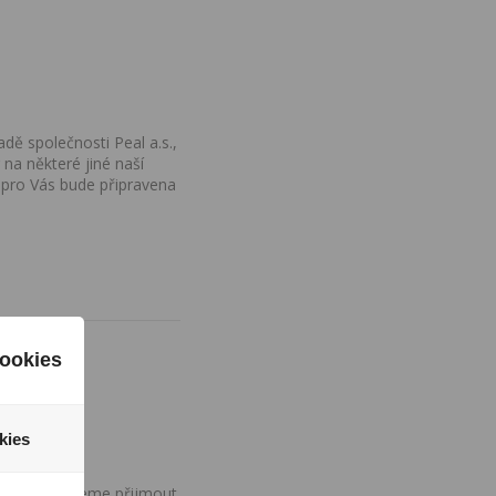
dě společnosti Peal a.s.,
na některé jiné naší
 pro Vás bude připravena
ookies
kies
ovány, nemůžeme přijmout