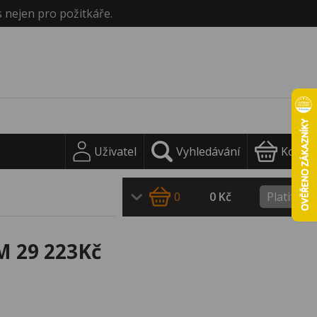
s nejen pro požitkáře.
Uživatel
Vyhledávání
Košík
0
0 Kč
Platit
M 29 223Kč