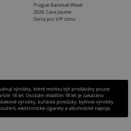
Prague Baseball Week
2026. Cava Jaume
Serra pro VIP zónu
sahují výrobky, které mohou být prodávány pouze
rším 18 let. Osobám mladším 18 let je zakázáno
abákové výrobky, kuřácké pomůcky, bylinné výrobky
ouření, elektronické cigarety a alkoholické nápoje.