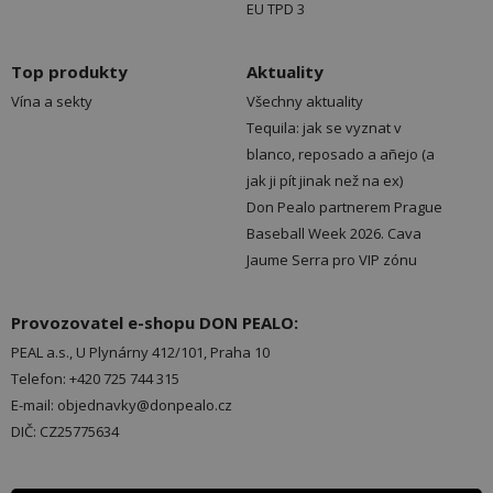
EU TPD 3
Top produkty
Aktuality
Vína a sekty
Všechny aktuality
Tequila: jak se vyznat v
blanco, reposado a añejo (a
jak ji pít jinak než na ex)
Don Pealo partnerem Prague
Baseball Week 2026. Cava
Jaume Serra pro VIP zónu
Provozovatel e-shopu DON PEALO:
PEAL a.s., U Plynárny 412/101, Praha 10
Telefon: +420 725 744 315
E-mail: objednavky@donpealo.cz
DIČ: CZ25775634