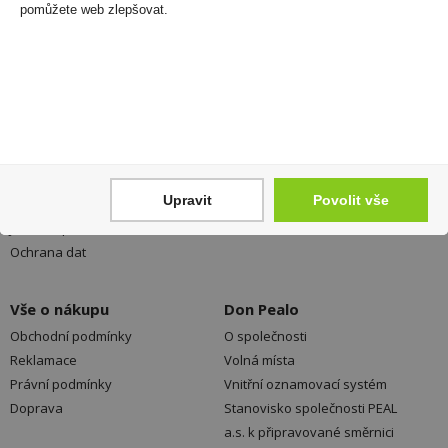
neunikne Vám žádná akční nabídka a sleva!
pomůžete web zlepšovat.
Registrovat
Váš nákup
Prodejny
Registrace
Kamenné prodejny a výdejní
Upravit
Povolit vše
Přihlášení
místa ZDARMA
Jak nakupovat - FAQ
Platební možnosti
Ochrana dat
Vše o nákupu
Don Pealo
Obchodní podmínky
O společnosti
Reklamace
Volná místa
Právní podmínky
Vnitřní oznamovací systém
Doprava
Stanovisko společnosti PEAL
a.s. k připravované směrnici