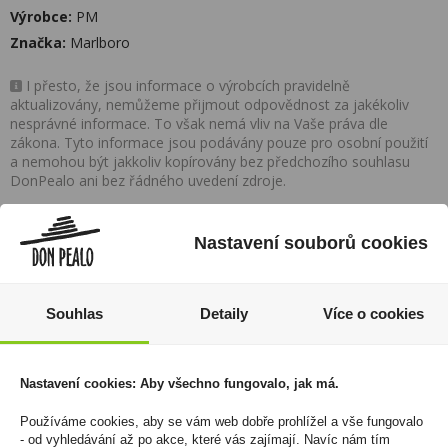
Výrobce:
PM
Značka:
Marlboro
I přesto, že jsou informace o výrobcích pravidelně
aktualizovány, nemůžeme přijmout odpovědnost za jakékoliv
nesprávné informace. To však nemá vliv na Vaše práva dle
zákona. Tyto informace jsou podávány pouze pro osobní použití
a nemohou být jakkoliv kopírovány bez předchozího souhlasu
DonPealo ani bez řádného uvedení zdroje.
Rozsáhlá síť prodejen
Nastavení souborů cookies
Zákaznická linka
Souhlas
Detaily
Více o cookies
+420 725 744 315
denně 6:00 – 15:30 hod
Nastavení cookies: Aby všechno fungovalo, jak má.
Newsletter
Používáme cookies, aby se vám web dobře prohlížel a vše fungovalo
Zde se můžete registrovat k odběru novinek a
- od vyhledávání až po akce, které vás zajímají. Navíc nám tím