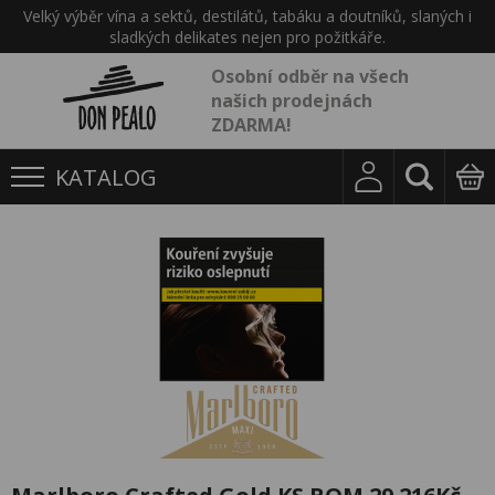
Velký výběr vína a sektů, destilátů, tabáku a doutníků, slaných i
sladkých delikates nejen pro požitkáře.
Osobní odběr na všech
našich prodejnách
ZDARMA!
KATALOG